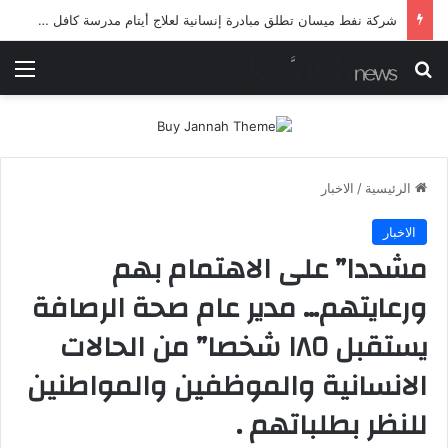
شرطة ميسان تلقي القبض على مطلقي العيارات النارية أثناء تشييع جنائزي في العمارة
بحث عن
الق
الرئيسية
/
الاخبار
الاخبار
مشددا” على الاهتمام بهم
ورعايتهم… مدير عام صحة الرصافة
يستقبل ١٨٥ شخصا” من الحالات
الانسانية والموظفين والمواطنين
للنظر بطلباتهم .