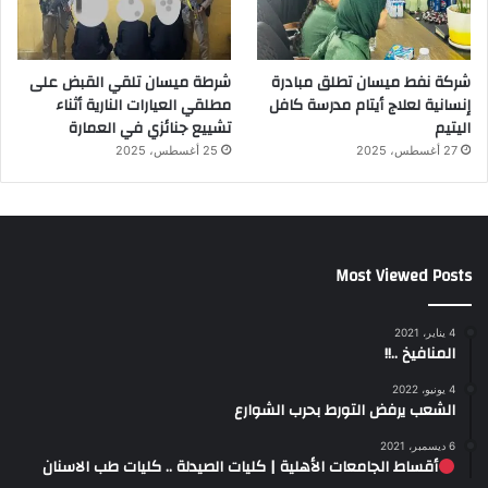
شركة نفط ميسان تطلق مبادرة
شرطة ميسان تلقي القبض على
إنسانية لعلاج أيتام مدرسة كافل
مطلقي العيارات النارية أثناء
اليتيم
تشييع جنائزي في العمارة
27 أغسطس، 2025
25 أغسطس، 2025
Most Viewed Posts
4 يناير، 2021
المنافيخ ..!!
4 يونيو، 2022
الشعب يرفض التورط بحرب الشوارع
6 ديسمبر، 2021
أقساط الجامعات الأهلية | كليات الصيدلة .. كليات طب الاسنان