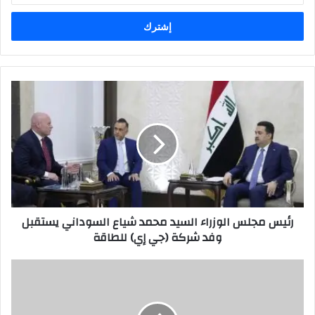
الإلكتروني
رئيس
مجلس
الوزراء
السيد
محمد
شياع
السوداني
يستقبل
وفد
رئيس مجلس الوزراء السيد محمد شياع السوداني يستقبل
شركة
وفد شركة (جي إي) للطاقة
(جي
إي)
للطاقة
الحسين
ثورة
وعبرة