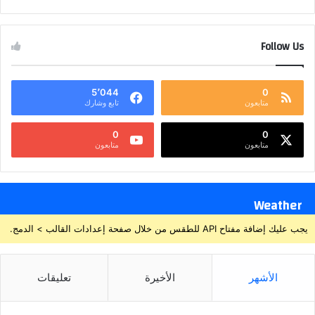
Follow Us
5٬044
0
متابعون
تابع وشارك
0
0
متابعون
متابعون
Weather
يجب عليك إضافة مفتاح API للطقس من خلال صفحة إعدادات القالب > الدمج.
الأشهر
الأخيرة
تعليقات