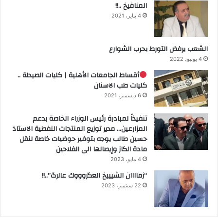
المنافيخ ..!!
4 يناير، 2021
الشعب يرفض التورط بحرب الشوارع
4 يونيو، 2022
أقساط الجامعات الأهلية | كليات الصيدلة ..
كليات طب الاسنان
6 ديسمبر، 2021
تنفيذاً لمبادرة رئيس الوزراء الخاصة بدعم
المزارعين… مدير توزيع المنتجات النفطية الاستاذ
حسين طالب يوجه بتوفير حوضيات خاصة لنقل
مادة الكاز وإيصالها الى الفلاحين
4 مايو، 2023
“زماااان الشيييخ العگروووك عالرگ”..!!
22 سبتمبر، 2023