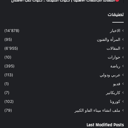
أقساط الجامعات الأهلية | كليات الصيدلة .. كليات طب الاسنان
تصنيفات
الاخبار
(14٬878)
المرأة والفنون
(95)
المقالات
(6٬955)
حوارات
(10)
رياضة
(395)
عربي ودولي
(113)
فديو
(1)
كاريكاتير
(7)
كورونا
(102)
ملف انشاء ميناء الفاو الكبير
(79)
Last Modified Posts