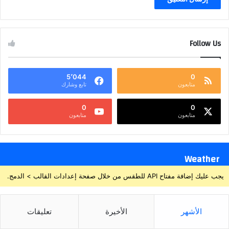
Follow Us
5٬044
0
متابعون
تابع وشارك
0
0
متابعون
متابعون
Weather
يجب عليك إضافة مفتاح API للطقس من خلال صفحة إعدادات القالب > الدمج.
الأشهر
الأخيرة
تعليقات