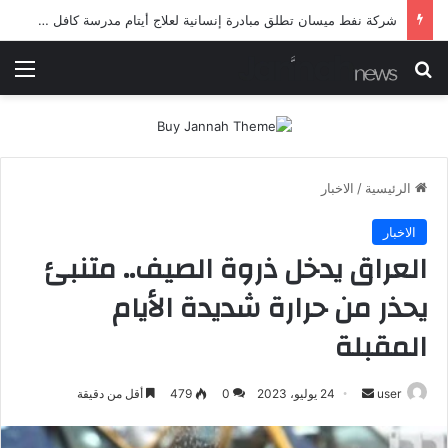
شرطة ميسان تلقي القبض على مطلقي العيارات النارية أثناء تشييع جنائزي في العمارة
بحث عن
الق
الرئيسية
/
الاخبار
الاخبار
العراق يدخل ذروة الصيف.. متنبئ
يحذر من حرارة شديدة الأيام
المقبلة
أرسل
user
24 يوليو، 2023
0
479
أقل من دقيقة
بريدا
إلكترونيا