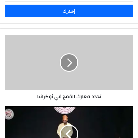
الإلكتروني
تجدد
معارك
القمح
في
أوكرانيا
تجدد معارك القمح في أوكرانيا
ضمن
حملته
الواسعة
في
مكافحة