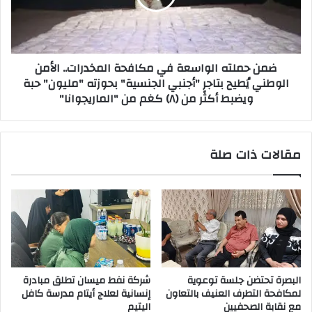
المخدرات..
الأمن
الوطني
يُطيح
ضمن حملته الواسعة في مكافحة المخدرات.. الأمن
بتاجرٍ
الوطني يُطيح بتاجرٍ "أجنبي الجنسية" بحوزته "مليون" حبة
"أجنبي
ويضبط أكثر من (٨) كغم من "الماريجوانا"
الجنسية"
بحوزته
"مليون"
حبة
مقالات ذات صلة
ويضبط
أكثر
من
(٨)
كغم
من
"الماريجوانا"
البصرة تحتضن جلسة توعوية
شركة نفط ميسان تطلق مبادرة
لمكافحة التطرف العنيف بالتعاون
إنسانية لعلاج أيتام مدرسة كافل
مع نقابة الصحفيين
اليتيم