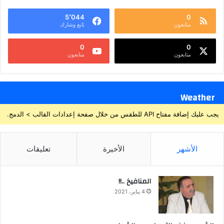
5٬044
0
متابعون
تابع وشارك
0
0
متابعون
متابعون
Weather
يجب عليك إضافة مفتاح API للطقس من خلال صفحة إعدادات القالب > الدمج.
الأشهر
الأخيرة
تعليقات
المنافيخ ..!!
4 يناير، 2021