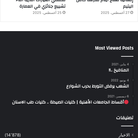
إنسانية لعلاج أيتام مدرسة كافل
مطلقي العيارات النارية أثناء
اليتيم
تشييع جنائزي في العمارة
27 أغسطس، 2025
25 أغسطس، 2025
Most Viewed Posts
4 يناير، 2021
المنافيخ ..!!
4 يونيو، 2022
الشعب يرفض التورط بحرب الشوارع
6 ديسمبر، 2021
أقساط الجامعات الأهلية | كليات الصيدلة .. كليات طب الاسنان
تصنيفات
الاخبار
(14٬878)