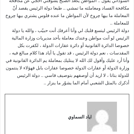
السوداني يقول .. المواطن يگعد الصبح يشوفني أحجي عن مكافحة
مكافحة الفساد ومعاملته ما تمشي .. طبعا دولة الرئيس يقصد أنّ
المعاملة ما بيها چروخ لأن المواطن ما عنده فلوس يشتري بيها چروخ
للمعاملة ..
دولة الرئيس ليتسع قلبك لي وأنا أعرفك أنت حبيّب ، والله يا دولة
الرئيس لو أنت مواطن وعندك معاملة بأحد مديريات وزارة المالية
خصوصا الدائرة القانونية أو دائرة عقارات الدولة ، لكفرت بكل
المقدسات ، نعم دولة الرئيس ، قد تقول يا أياد هذا كلام مبالغ فيه ،
وأنا أرد عليك وأقول لك الله لا يبتليك بمعاملة يم الدائرة القانونية في
وزارة الدولة أو عقارات الدولة خصوصا عقارات بابل فهؤلاء لا ينتمون
للدولة بتاتا ، لا اريد أن أوصفهم بتوصيف قاسي .. دولة الرئيس
أذكرك بالمثل الشعبي أمام الما يشوّر ما ينزار ..
اياد السماوي