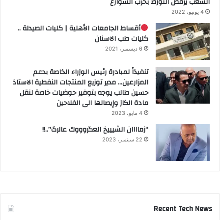
الشعب يرفض التورط بحرب الشوارع
4 يونيو، 2022
أقساط الجامعات الأهلية | كليات الصيدلة ..
كليات طب الاسنان
6 ديسمبر، 2021
تنفيذاً لمبادرة رئيس الوزراء الخاصة بدعم
المزارعين… مدير توزيع المنتجات النفطية الاستاذ
حسين طالب يوجه بتوفير حوضيات خاصة لنقل
مادة الكاز وإيصالها الى الفلاحين
4 مايو، 2023
“زماااان الشيييخ العگروووك عالرگ”..!!
22 سبتمبر، 2023
Recent Tech News