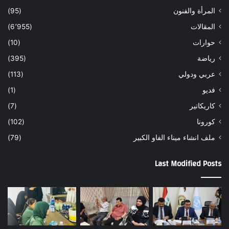
المرأة والفنون
(95)
المقالات
(6٬955)
حوارات
(10)
رياضة
(395)
عربي ودولي
(113)
فديو
(1)
كاريكاتير
(7)
كورونا
(102)
ملف انشاء ميناء الفاو الكبير
(79)
Last Modified Posts