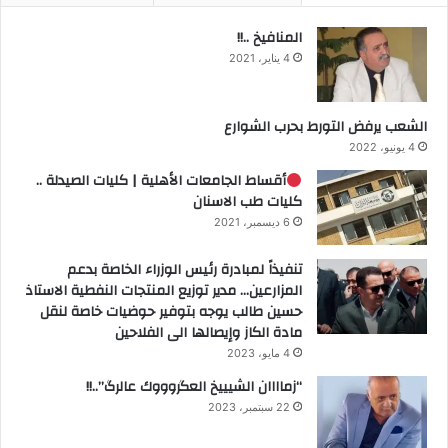
المنافيخ ..!!
4 يناير، 2021
الشعب يرفض التورط بحرب الشوارع
4 يونيو، 2022
أقساط الجامعات الأهلية | كليات الصيدلة ..
كليات طب الاسنان
6 ديسمبر، 2021
تنفيذاً لمبادرة رئيس الوزراء الخاصة بدعم
المزارعين… مدير توزيع المنتجات النفطية الاستاذ
حسين طالب يوجه بتوفير حوضيات خاصة لنقل
مادة الكاز وإيصالها الى الفلاحين
4 مايو، 2023
“زماااان الشيييخ العگروووك عالرگ”..!!
22 سبتمبر، 2023