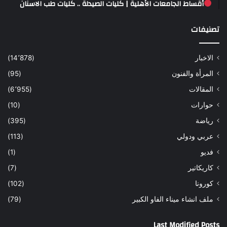
أقساط الجامعات الأهلية | كليات الصيدلة .. كليات طب الاسنان
تصنيفات
الاخبار
(14٬878)
المرأة والفنون
(95)
المقالات
(6٬955)
حوارات
(10)
رياضة
(395)
عربي ودولي
(113)
فديو
(1)
كاريكاتير
(7)
كورونا
(102)
ملف انشاء ميناء الفاو الكبير
(79)
Last Modified Posts