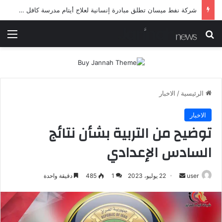
شرطة ميسان تلقي القبض على مطلقي العيارات النارية أثناء تشييع جنائزي في العمارة
بحث عن
الق
الرئيسية
/
الاخبار
الاخبار
توضيح من التربية بشأن نتائج
السادس الإعدادي
أرسل
user
22 يوليو، 2023
1
485
دقيقة واحدة
بريدا
إلكترونيا