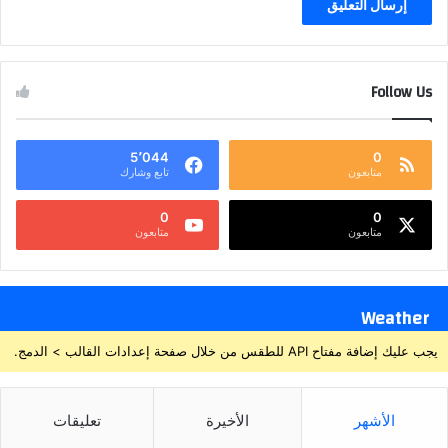
Follow Us
5٬044
0
متابعون
تابع وشارك
0
0
متابعون
متابعون
Weather
يجب عليك إضافة مفتاح API للطقس من خلال صفحة إعدادات القالب > الدمج.
الأشهر
الأخيرة
تعليقات