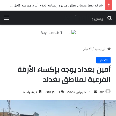
شرطة ميسان تلقي القبض على مطلقي العيارات النارية أثناء تشييع جنائزي في العمارة
بحث عن
الق
الرئيسية
/
الاخبار
الاخبار
أمين بغداد يوجه بإكساء الأزقة
الفرعية لمناطق بغداد
أرسل
user
17 يوليو، 2023
1
289
دقيقة واحدة
بريدا
إلكترونيا