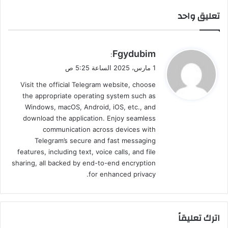
تعليق واحد
ي
Fgydubim
:
ق
1 مارس، 2025 الساعة 5:25 ص
و
Visit the official Telegram website, choose
ل
the appropriate operating system such as
Windows, macOS, Android, iOS, etc., and
download the application. Enjoy seamless
communication across devices with
Telegram’s secure and fast messaging
features, including text, voice calls, and file
sharing, all backed by end-to-end encryption
for enhanced privacy.
اترك تعليقاً