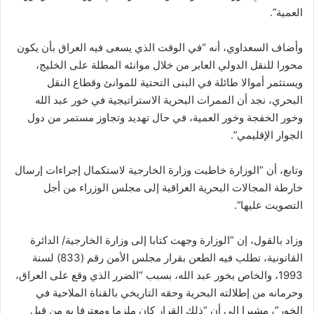
العمية”.
وأضاف السعداوي، أنه “في الوقت الذي يسعى فيه العراق بأن يكون
محورا للنقل الدولي العابر من خلال موانئه المطلة على الخليج،
ويستثمر أموالا طائلة في البنى التحتية للموانئ وقطاع النقل
البحري، نجد أن الممرات البحرية الاستراتيجية في خور عبد الله
وخور الخفجة وخور العمية، في حال تهديد وتجاوز مستمر من دول
الجوار الإقليمي”.
وتابع، أن “الوزارة خاطبت وزارة الخارجية لاستكمال إجراءات إرسال
خارطة المجالات البحرية العراقية إلى مجلس الوزراء من أجل
التصويت عليها”.
وزاد بالقول، إن “الوزارة وجهت كتابا إلى وزارة الخارجية/ الدائرة
القانونية، تطلب فيه الطعن بقرار مجلس الأمن رقم (833) لسنة
1993، والخاص بخور عبد الله، بسبب “الضرر الذي وقع على العراق،
وحرمانه من إطلالته البحرية وحقه التاريخي بالقناة الملاحية في
الخور”، مشيرا إلى أن “ذلك القرار كان ملزما ومعترفا به من قبل