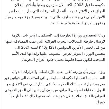
حكومة ما قبل 2003، لكننا الآن ملزمون وطنيا وأخلاقيا بإعلان
العراق عدم الاعتراف بمسألة حل المنازعات التي مارسها مجلس
الأمن الدولي في وقت سابق، والتي تسببت بضياع جزء مهم من مياه
وحقوق العراق البحرية بخور عبدالله”.
ودعا السعداوي وزارة الخارجية إلى “استكمال الإجراءات اللازمة
لإرسال خارطة المجالات البحرية العراقية التي تمت المصادقة عليها
من قبل لجنتي الأمرين الديوانيين (123 و110) لسنة 2021 الى
مجلس الوزراء الموقر لغرض التصويت عليها وإيداعها لدى الأمم
المتحدة لتكون سندا قانونيا يحمي حدود العراق البحرية”.
ونوّه الوزير بأن وزارته “غير معنية بالإرهاصات والقرارات الدولية
السابقة، إنما تتحملها حكومات سابقة، والتي استندت الى قوانين غير
مدروسة جازفت بها تلك الحكومات”، في إشارة الى نص الاتفاق مع
الدول المقابلة لسواحل العراق، من دون أن يشير الى الحق التاريخي
للعراق بالقناة الملاحية في خور عبدالله، معتبرا ذلك “خطأً تاريخياً
كبيراً”.