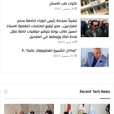
كليات طب الاسنان
6 ديسمبر، 2021
تنفيذاً لمبادرة رئيس الوزراء الخاصة بدعم
المزارعين… مدير توزيع المنتجات النفطية الاستاذ
حسين طالب يوجه بتوفير حوضيات خاصة لنقل
مادة الكاز وإيصالها الى الفلاحين
4 مايو، 2023
“زماااان الشيييخ العگروووك عالرگ”..!!
22 سبتمبر، 2023
Recent Tech News