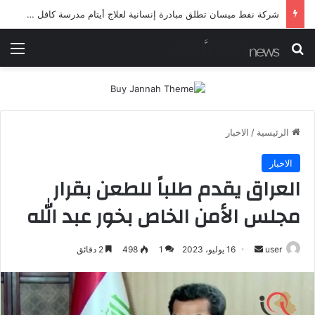
شرطة ميسان تلقي القبض على مطلقي العيارات النارية أثناء تشييع جنائزي في العمارة
بحث عن
الق
الرئيسية
/
الاخبار
الاخبار
العراق يقدم طلباً للطعن بقرار
مجلس الأمن الخاص بخور عبد الله
أرسل
user
16 يوليو، 2023
1
498
2 دقائق
بريدا
إلكترونيا