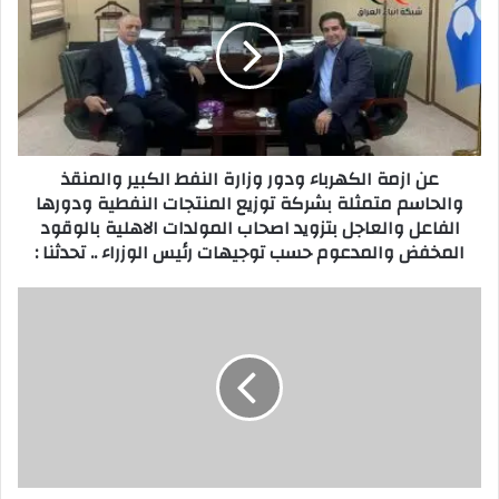
الكهرباء
ودور
وزارة
النفط
الكبير
والمنقذ
والحاسم
عن ازمة الكهرباء ودور وزارة النفط الكبير والمنقذ
متمثلة
والحاسم متمثلة بشركة توزيع المنتجات النفطية ودورها
بشركة
الفاعل والعاجل بتزويد اصحاب المولدات الاهلية بالوقود
توزيع
المخفض والمدعوم حسب توجيهات رئيس الوزراء .. تحدثنا :
المنتجات
النفطية
ودورها
أشباح
الفاعل
تتراقص
والعاجل
فوق
بتزويد
سكة
اصحاب
القطار
المولدات
الاهلية
بالوقود
المخفض