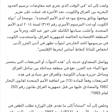
ولفت إلى انه “في الوقت الذي تجري فيه مفاوضات ترسيم الحدود
البحرية بين العراق والكويت، نجد الأخيرة قد عملت على تعزيز
موقفها بوثائق وحجج مودعة لدى الأمم المتحدة”، موضحا أن “دولة
الكويت أودعت المرسوم الأميري رقم (٣١٧) لسنة ٢٠١٤ لدى الأمم
المتحدة، وأعلنت سيادتها الكاملة على خور عبد الله، وجزءاً من
المنطقة الاقتصادية الخالصة لجمهورية العراق، واستخدمت الكويت
في مرسومها الحد الخارجي لنتوآت تظهر في أدنى الجزر (أدنى
انخفاض للماء) كنقاط أساس لبحرها الإقليمي”.
وواصل السعداوي حديثه بأن “هذه النتوآت أو المرتفعات التي ينحسر
عنها الماء عند الجزر، تقع في منطقة متداخلة بين ساحل العراق
وساحل جزيرة بوبيان الكويتية، وللعراق حق سيادي في هذه
المرتفعات وفقاً للمادة (13) من اتفاقية الأمم المتحدة لقانون البحار
1982 والمصادق عليها من قبل جمهورية العراق بقانون رقم (50)
لعام 1985”.
وخلص إلى أنه “استناداً إلى ما تقدم، فإن الوزارة تطلب الطعن في
قرار مجلس الأمن رقم (833) لسنة 1993 بسبب الضرر الذي وقع