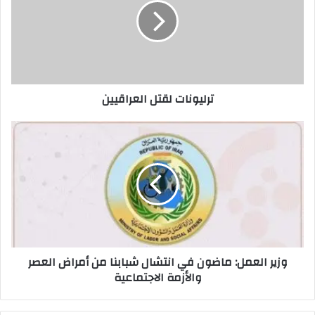
ترليونات لقتل العراقيين
وزير
العمل:
ماضون
في
انتشال
شبابنا
من
أمراض
العصر
وزير العمل: ماضون في انتشال شبابنا من أمراض العصر
والأزمة
والأزمة الاجتماعية
الاجتماعية