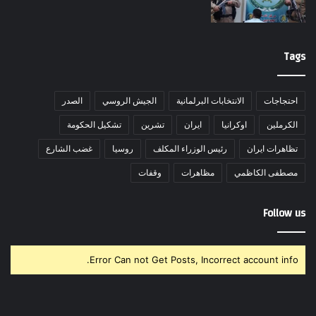
Tags
احتجاجات
الانتخابات البرلمانية
الجيش الروسي
الصدر
الكرملين
اوكرانيا
ايران
تشرين
تشكيل الحكومة
تظاهرات ايران
رئيس الوزراء المكلف
روسيا
غضب الشارع
مصطفى الكاظمي
مظاهرات
وقفات
Follow us
Error Can not Get Posts, Incorrect account info.