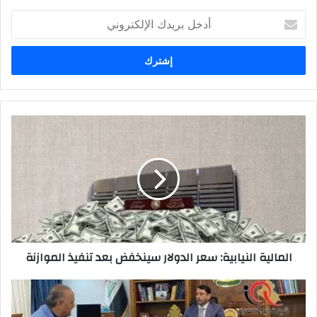
أدخل
بريدك
الإلكتروني
المالية
النيابية:
سعر
الدولار
سينخفض
بعد
تنفيذ
الموازنة
المالية النيابية: سعر الدولار سينخفض بعد تنفيذ الموازنة
لقاء
الأمين
العام