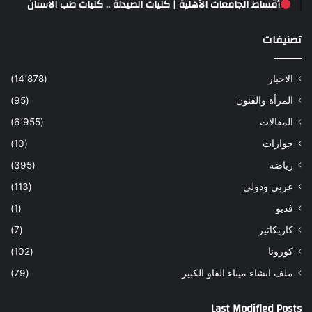
أقساط الجامعات الأهلية | كليات الصيدلة .. كليات طب الاسنان
تصنيفات
الاخبار
(14٬878)
المرأة والفنون
(95)
المقالات
(6٬955)
حوارات
(10)
رياضة
(395)
عربي ودولي
(113)
فديو
(1)
كاريكاتير
(7)
كورونا
(102)
ملف انشاء ميناء الفاو الكبير
(79)
Last Modified Posts