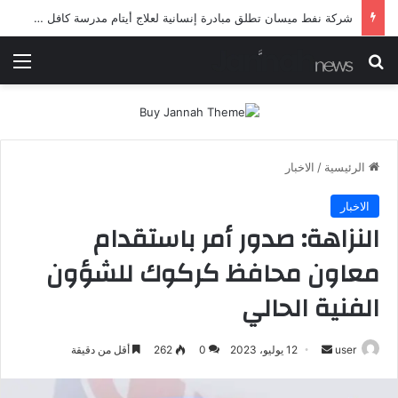
شرطة ميسان تلقي القبض على مطلقي العيارات النارية أثناء تشييع جنائزي في العمارة
بحث عن
الق
الرئيسية
/
الاخبار
الاخبار
النزاهة: صدور أمر باستقدام
معاون محافظ كركوك للشؤون
الفنية الحالي
أرسل
user
12 يوليو، 2023
0
262
أقل من دقيقة
بريدا
إلكترونيا