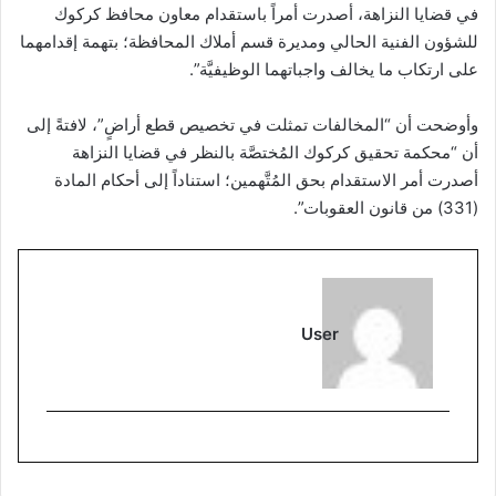
في قضايا النزاهة، أصدرت أمراً باستقدام معاون محافظ كركوك
للشؤون الفنية الحالي ومديرة قسم أملاك المحافظة؛ بتهمة إقدامهما
على ارتكاب ما يخالف واجباتهما الوظيفيَّة”.
وأوضحت أن “المخالفات تمثلت في تخصيص قطع أراضٍ”، لافتةً إلى
أن “محكمة تحقيق كركوك المُختصَّة بالنظر في قضايا النزاهة
أصدرت أمر الاستقدام بحق المُتَّهمين؛ استناداً إلى أحكام المادة
(331) من قانون العقوبات”.
User