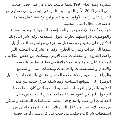
متفردة ومنذ العام 1991 بينما عاشت بغداد في ظل حصار صعب
حتى العام 2003 الأمر الذي سبب تأخرا في الوصول الى مستوى من
القدرة على ترتيب الأولويات، وتنفيذ برامج وخطط عمل منظمة
خاصة في مجال البنى التحتية.
عملت حكومة الإقليم وفق برنامج إتسم بالشمولية، وعدم التسرع
والفوضوية، بل إستلهم تجارب الدول المتقدمة، وقد أشار الى ذلك
الدكتور علي رشيد وهو مسؤول سابق في مجلس محافظة أربيل
منوها الى خبرات وقدرات الخارج، وكفاءة الشركات المحلية التي
راعت الظروف والمعطيات على الأرض، وتمكنت من خفض التكاليف
المترتبة على إقامة مشاريع عملاقة في قطاع الطرق والجسور
والأنفاق والمستشفيات والجامعات ومحطات المياه والتصنيع
والزراعة والسدود وملاعب كرة القدم والفنادق والمنتجعات وتسهيل
الوصول الى المواقع السياحية ومد شبكة طرق حديثة بين مدن
الإقليم والقرى والتجمعات السكنية القصية التي كان حلما صعبا
الوصول إليها في عقود سابقة كما تم تمكين الشباب من خلال
الفعاليات الرياضية والنجاح في تنظيم المسابقات المختلفة والتمكن
من دعم الإستثمار من خلال التسهيلات القانونية وهو مامكن من
إستقطاب شركات وحكومات وجدت في كوردستان أرضا خصبة