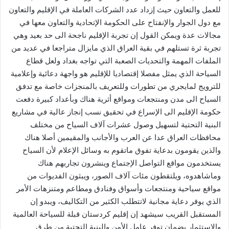
للعمل والتعاون حيث إزداد عدد الشركات العاملة في الإقليم والتعاون
مع دول الجوار والإنفتاح على الحكومة الإتحادية والتعاون معها في
مجالات عدة ويمكن القول إن تجربة الإقليم ناجحة الى حد بعيد وهي
تجربة ثرة تستلهم في بقية العراق الذي مايزال متراجعا في عديد من
الملفات المهمة والتحديات الصعبة التي تواجه بغداد ولعل قطاع
السياحة الذي يمثل مفصلا إقتصاديا للإقليم هو واجهة دعائية وإعلامية
للترويج لمايجري من تطورات وللتعريف بالمنجزات خاصة مع تدفق
السياح الى مدن ومنتجعات ومواقع أثرية هناك وبأعداد كبيرة دفعت
حكومة الإقليم الى الإسراع في تحقيق نسب إنجاز عالية في مشاريع
البنية التحتية لتسهيل وصول عشرات آلاف السياح من مختلف
محافظات العراق عدا عن العرب والأجانب والمقيمين أصلا هناك
والذين يقومون بدعاية تفوق ماتقوم به وسائل الإعلام لأن السياح
يستخدمون مواقع التواصل الإجتماع وينشرون تجاربهم هناك
وماشاهدوه، ويلتقطون مئات آلاف الصور، ويبثون الفديوات من
مواقع سياحية ومنتجعات وأسواق وفنادق ومطاعم ومتنزهات الأمر
الذي يوفر دعاية مجانية لاتتطلب الكثير من التكاليف، ويبدو إن
المستقبل القريب سيشهد إن إقليم كردستان قبلة للسياحة العالمية
والإستثمار بضمان توفر عامل الأمن والبنية التحتية من طرق