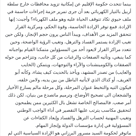
بينما تتحدث حكومة الإقليم عن إمكانية تزويد محافظات خارج سلطة
أربيل بالتيار الكهربائي بعد أن جرى تمرير حزمة إجراءات حاسمة في
ملف حيوي تكاد تتوقف الحياة عليه وهو ملف الكهرباء؟ وأجبت: إنها
الإرادة. فمع توفر الإرادة الحاسمة، وقوة الحكم، ومركزية القرار
تتحقق المزيد من الأهداف، ويبدأ الناس يرون حجم الإنجاز، ولكن حين
تغيب الإرادة يستمر الفساد والترهل، وتغيب الرؤية الواضحة، وحين
تتعدد مراكز القرار لايعود أحد من المسؤولين متمكنا القيام بواجباته
كما ينبغي، وتأتيه الصفعات والرغبات من كل جانب، وتتزاحم من حوله
الصفقات والكومينشنات والآراء والتوجهات، ويتمكن (الخايب
والعايب) من تصدر المشهد، ويأخذ بالحديث كيف يشاء، وكأنه أبو
العريف، أو كذاك الذي لايأتيه الباطل من بين يديه، ولامن خلفه،
فيكون التيه والتخبط عنوان المرحلة، وكل مرحلة مالم يسارع الأخيار
والشجعان الى تصحيح الأوضاع، وترميم ماتصدع من بنيان، لكن ذلك
أمر صعب. فالمصالح الخاصة تشغل بال الكثيرين ممن يطمحون
لتحقيق مكاسب يترتب عليها التقصير في أداء الواجب الوطني
وتغيب المهنية لحساب الترهل والفساد وإبعاد الكفاءات عن
المسؤولية في إدارة مؤسسات الدولة وإنجاز المهام.
ماتوفر لحكومة السيد مسرور البرزاني هو الإرادة السياسية التي لم