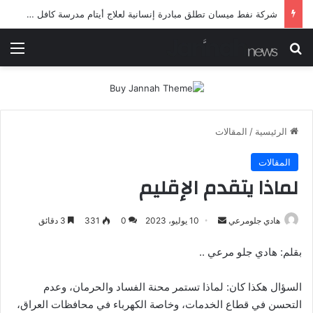
شرطة ميسان تلقي القبض على مطلقي العيارات النارية أثناء تشييع جنائزي في العمارة
بحث عن
الق
الرئيسية
/
المقالات
المقالات
لماذا يتقدم الإقليم
أرسل
هادي جلومرعي
10 يوليو، 2023
0
331
3 دقائق
بريدا
بقلم: هادي جلو مرعي ..
إلكترونيا
السؤال هكذا كان: لماذا تستمر محنة الفساد والحرمان، وعدم
التحسن في قطاع الخدمات، وخاصة الكهرباء في محافظات العراق،