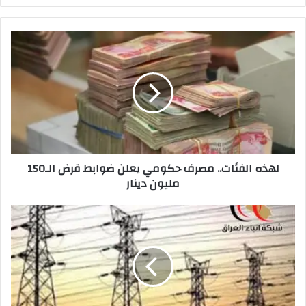
لهذه
الفئات..
مصرف
حكومي
يعلن
ضوابط
قرض
الـ150
مليون
لهذه الفئات.. مصرف حكومي يعلن ضوابط قرض الـ150
دينار
مليون دينار
لجنة
نيابية
تحدد
3
عوامل
لانهاء
ازمة