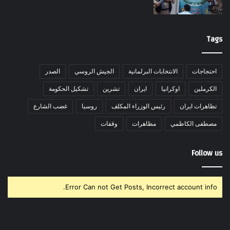
Tags
احتجاجات
الانتخابات البرلمانية
الجيش الروسي
الصدر
الكرملين
اوكرانيا
ايران
تشرين
تشكيل الحكومة
تظاهرات ايران
رئيس الوزراء المكلف
روسيا
غضب الشارع
مصطفى الكاظمي
مظاهرات
وقفات
Follow us
Error Can not Get Posts, Incorrect account info.