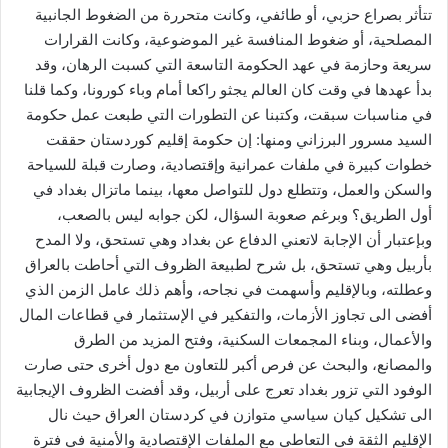
تتأثر بصراع حزبي، أو طائفي، وكانت متحررة من الضغوط الجانبية
المصلحية، أو ضغوط المنافسة غير الموضوعية، وكانت القرارات
سريعة وحازمة في عهد الحكومة التاسعة التي كسبت الرهان، وقد
بدأ عهدها في وقت كان العالم يجثو راكعا أمام وباء كورونا، وكما قلنا
في مناسبات سبقت، وكتبنا عن التطورات التي طبعت عمل حكومة
السيد مسرور البرزاني ومنها: إن حكومة إقليم كوردستان حققت
خطوات كبيرة في ملفات عمرانية وإقتصادية، وصارت قبلة للسياحة
والسكن والعمل، وتتطلع دول للتواصل معها، بينما ماتزال بغداد في
أول الطريق؟ وبرغم صعوبة السؤال، لكن جوابه ليس بالصعب،
وبإعتبار أن الإجابة لاتعني الدفاع عن بغداد وهي تستحق، ولا المدح
بأربيل وهي تستحق، بل شرح لطبيعة الظروف التي أحاطت بالعراق
وعطلته، وبالإقليم وأسهمت في نجاحه، وأهم ذلك عامل الزمن الذي
أفضى الى تجاوز الأزمات، والتفكير في الإستثمار في قطاعات المال
والأعمال، وبناء المجمعات السكنية، وفتح المزيد من الطرق
والمصانع، والبحث عن فرص أكبر للتعاون مع دول أخرى حتى صارت
الوفود التي تزور بغداد تعرج على أربيل، وقد أفضت الظروف الإيجابية
الى تشكيل كيان سياسي متوازن في كردستان العراق حيث نال
الإقليم الثقة في التعاطي مع الملفات الإقتصادية والأمنية في فترة