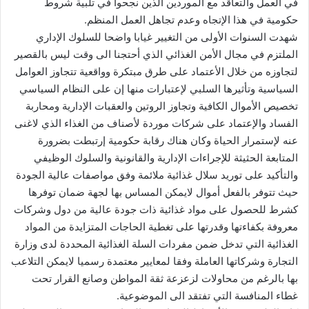
في العمل والتعاقد مع الموردين الذين نجحوا في تلبية شروط
حكومية في هذا الإتجاه وعدم تجاهل العمل المنظم.
شهدت السنوات الأولى من التغيير غيابا واضحا للسلوك الإداري
الملتزم في مجال الأمن الغذائي الذي أحتجنا الى وقت ليس بالقصير
لتجاوزه من خلال الأعتماد على طرق مبتكرة وواقعية تتجاوز العوامل
السياسية وتأثيرها السلبي لإعتبارات منها إن على النظام السياسي
تخصيص الأموال الكافية وتجاوز الروتين والعقبات الإدارية ومحاربة
الفساد والإعتماد على شركات موردة لأصناف من الغذاء الذي لاغنى
عنه لإستمرار الحياة وكان هناك رقابة حكومية إرتبطت بضرورة
المتابعة الحثيثة للإجراءات الإدارية والقانونية والسلوك الوظيفي
والتأكيد على توريد سلال غذائية ملائمة وفق مواصفات عالية الجودة
حيث تتوفر بالفعل أموال لايمكن المساس بها لجهة ضمان توفرها
كشرط للحصول على مواد غذائية ذات جودة عالية من دول وشركات
معروفة بكفاءتها وقدرتها على تغطية الحاجات المتزايدة من المواد
الغذائية التي تدخل ضمن مفردات السلة الغذائية المحددة لدى وزارة
التجارة وشركاتها العاملة وفقا لمعايير معتمدة رسميا لايمكن التلاعب
بها بالرغم من محاولات لزعزعة ثقة المواطن وصانع القرار تحت
غطاء المنافسة التي تفتقد الى الموضوعية.