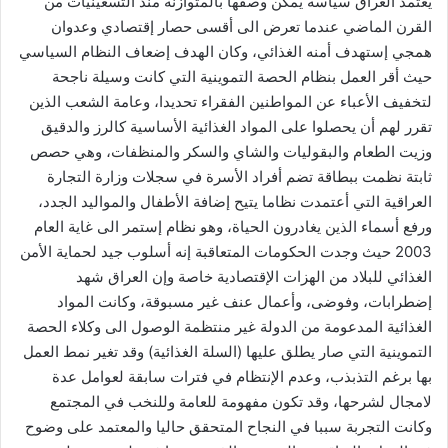
يعتمد العراق سياسة يمكن وصفها بالمتوازنة منذ التسعينيات من
القرن الماضي عندما تعرض الى أقسى حصار إقتصادي وعدوان
همجي إستهدف أمنه الغذائي، وكان الهدف إضعاف النظام السياسي
حيث أقر العمل بنظام الحصة التموينية التي كانت وسيلة ناجحة
لتخفيف الأعباء عن المواطنين الفقراء تحديدا، وعامة الشعب الذين
تقرر لهم أن يحصلوا على المواد الغذائية الأساسية كالرز والدقيق
وزيت الطعام والبقوليات والشاي والسكر والمنظفات، وهي حصص
ثابتة نظمت ببطاقة تضم أفراد الأسرة في سجلات وزارة التجارة
العراقية التي أعتمدت نظاما يتيح إضافة الأطفال والمواليد الجدد،
ورفع أسماء الذين يغادرون الحياة، وهو نظام إستمر الى غاية العام
2003 حيث وجدت الحكومات المتعاقبة إنه أسلوب جيد لحماية الأمن
الغذائي للبلاد من الهزات الإقتصادية خاصة وإن العراق شهد
إضطرابات، وفوضى، وأعمال عنف غير مسبوقة، وكانت المواد
الغذائية المدعومة من الدولة غير منتظمة الوصول الى وكلاء الحصة
التموينية التي صار يطلق عليها (السلة الغذائية) وقد تغير نمط العمل
بها برغم التذبذب، وعدم الإنتظام في فترات سابقة لعوامل عدة
لامجال لشرحها، وقد تكون مفهومة للعامة وللنخب في المجتمع
وكانت التجربة سببا في النجاح المتحقق حاليا والمعتمد على وضوح