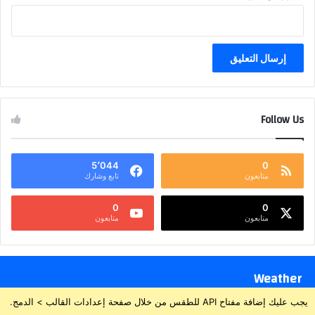
Follow Us
5٬044
0
متابعون
تابع وشارك
0
0
متابعون
متابعون
Weather
يجب عليك إضافة مفتاح API للطقس من خلال صفحة إعدادات القالب > الدمج.