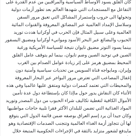
كان القلق يسود الأوساط السياسية والمراقبين من عدم القدرة على
التفاعل مع المستجدات التي شهدها العالم بعد تطور أزمات دولية
وتحولها الى حروب وإستمرار المشاكل التي تعيق مرور السفن
وسلاسل الإمداد العالمية عبر المضائق المعروفة والقنوات المائية
العالمية وعلى سبيل المثال فإن الحرب في أوكرانيا هددت توريد
الحبوب والبضائع عبر البحر الأسود وموانيء أوكرانيا ومضيق البسفور
بينما يسود التوتر مضيق تايوان نتيجة للسياسة الأمريكية ورغبة
الصين في توحيد الصين وضم تايوان، بينما لم يتوقف عامل القلق
المحيط بمضيق هرمز على إثر زيادة عوامل الصدام بين الغرب
وإيران، ومايواجه قناة السويس من تحديات سياسية وأمنية دون
إغفال المصاعب التي تعترض مرور البواخر عبر البحار المعروفة
والمحيطات التي تعتمد كممرات دولية ومتفق عليها عالميا وفي هذه
الأثناء كان النقاش يدور حول ماإذا كان بإستطاعة دول عدة تأمين
الأموال الكافية لتغطية تكاليف شراء الحبوب من دول المصدر وتوريد
المواد الغذائية التي تضمن للبلدان الأكثر فقرا تلبية حاجات مواطنيها
وكان جيدا أن يرد إسم العراق بوصفه ضمن قائمة الدول التي يتوقع
لها أن تتجاوز أزمة الغذاء العالمية وتتجنب الصدمات الإقتصادية وهو
مايدفع لشعور متزايد بالثقة في الإجراءات الحكومية المتبعة خلال