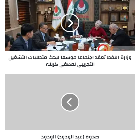
النفط
تعقد
اجتماعا
موسعا
لبحث
متطلبات
التشغيل
التجريبي
وزارة النفط تعقد اجتماعا موسعا لبحث متطلبات التشغيل
لمصفى
التجريبي لمصفى كربلاء
كربلاء
صحوة
(عبد
الودود)
الودود
صحوة (عبد الودود) الودود