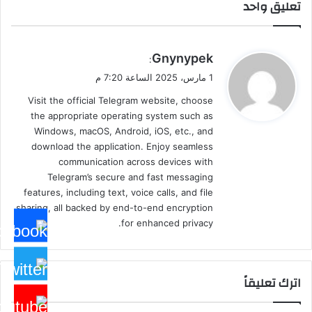
تعليق واحد
ي
Gnynypek
:
ق
1 مارس، 2025 الساعة 7:20 م
و
Visit the official Telegram website, choose
ل
the appropriate operating system such as
Windows, macOS, Android, iOS, etc., and
download the application. Enjoy seamless
communication across devices with
Telegram’s secure and fast messaging
features, including text, voice calls, and file
sharing, all backed by end-to-end encryption
for enhanced privacy.
اترك تعليقاً