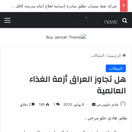
شرطة ميسان تلقي القبض على مطلقي العيارات النارية أثناء تشييع جنائزي في العمارة
بحث عن
الق
الرئيسية
/
المقالات
المقالات
هل تجاوز العراق أزمة الغذاء
العالمية
أرسل
هادي جلومرعي
8 يوليو، 2023
1
195
2 دقائق
بريدا
بقلم: هادي جلو مرعي ..
إلكترونيا