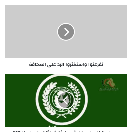
تفرعنوا
واستكثروا
الرد
على
الصحافة
تفرعنوا واستكثروا الرد على الصحافة
مصرف
الرافدين
يعلن
شمول
ثلاث
فئات
بقروض
الـ150
مليون