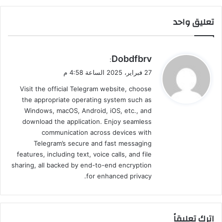
تعليق واحد
ي
Dobdfbrv
:
ق
27 فبراير، 2025 الساعة 4:58 م
و
Visit the official Telegram website, choose
ل
the appropriate operating system such as
Windows, macOS, Android, iOS, etc., and
download the application. Enjoy seamless
communication across devices with
Telegram’s secure and fast messaging
features, including text, voice calls, and file
sharing, all backed by end-to-end encryption
for enhanced privacy.
اترك تعليقاً