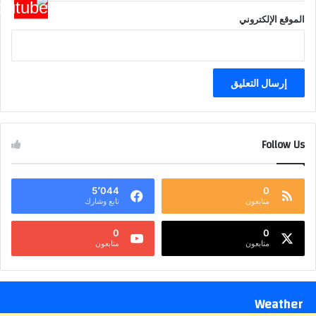
الموقع الإلكتروني
Follow Us
5٬044
0
متابعون
تابع وشارك
0
0
متابعون
متابعون
Weather