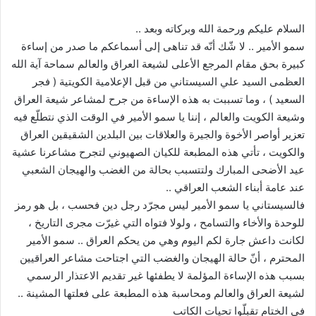
السلام عليكم ورحمة الله وبركاته وبعد ..
سمو الأمير .. لا شّك أنّه قد تناهى إلى أسماعكم ما صدر من إساءة
كبيرة بحق مقام المرجع الأعلى لشيعة العراق والعالم سماحة آية الله
العظمى السيد علي السيستاني من قبل الإعلامية الكويتية ( فجر
السعيد ) ، وما تسببت به هذه الإساءة من جرح لمشاعر شيعة العراق
وشيعة الكويت والعالم ، إننا يا سمو الأمير في الوقت الذي نتطلّع فيه
تعزير أواصر الأخوة والجيرة والعلاقات بين البلدين الشقيقين العراق
والكويت ، تأتي هذه المطبعة للكيان الصهيوني لتجرح مشاعرنا عشية
عيد الأضحى المبارك ولتتسبب بحالة من الغضب والهيجان الشعبي
عند عامة أبناء الشعب العراقي ..
فالسيستاني يا سمو الأمير ليس مجرّد رجل دين فحسب ، بل هو رمز
للوحدة والأخاء والتسامح ، ولولا فتواه التي غيرّت مجرى التاريخ ،
لكانت داعش جارة لكم اليوم وهي من يحكم العراق .. سمو الأمير
المحترم ، أنّ حالة الهيجان والغضب التي اجتاحت مشاعر العراقيين
بسبب هذه الإساءة المؤلمة لا يطفئها غير تقديم الاعتذار الرسمي
لشيعة العراق والعالم ومحاسبة هذه المطبعة على فعلتها المشينة ..
في الختام تقبلّوا تحيات الكاتب