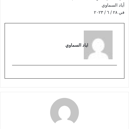
أياد السماوي
في ٢٨ / ٦ / ٢٠٢٣
اياد السماوي