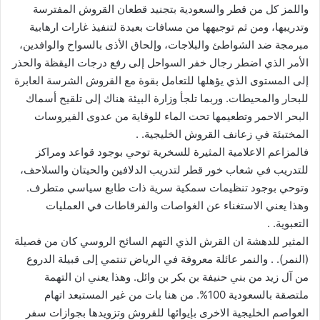
واللمز كل من قطر والسعودية بتجنيد قطعان القروش المفترسة
وتدريبها، ومن ثم توجيهها من مسافات بعيدة لتنفيذ غارات ارهابية
مبرمجة ضد الشواطئ والبلاجات، وإلحاق الأذى بالسواح والوافدين،
الأمر الذي اضطر رجال خفر السواحل إلى رفع درجات اليقظة والحذر
إلى المستوى الذي يؤهلها للتعامل بقوة مع القروش الشرسة العابرة
للبحار والمحيطات. وربما تلجأ وزارة البيئة هناك إلى تلقيح أسماك
البحر الاحمر وتطعيمها تحت الماء للوقاية من عدوى الفيروسات
المختبئة في زعانف القروش الخليجية. .
فالمزاعم الاعلامية المثيرة للسخرية توحي بوجود قواعد ومراكز
للتدريب في شعاب خور قطر لتدريب الدلافين والحيتان والسلاحف،
وتوحي بوجود تنظيمات سمكية سرية ذات طابع سياسي متطرف.
وهذا يعني الاستغناء عن الغواصات والفرقاطات في العمليات
التعبوية. .
المثير للدهشة ان القرش الذي التهم السائح الروسي كان من فصيلة
(النمر). . والنمر عائلة معروفة في الرياض تنتمي إلى قبيلة الدروع
من آل زيد من بني حنيفة بن بكر بن وائل. وهذا يعني ان التهمة
ملتصقة بالسعودية 100%. من هنا بات من غير المستبعد اتهام
العواصم الخليجية الاخرى بإيوائها للقروش وتزويدها بجوازات سفر