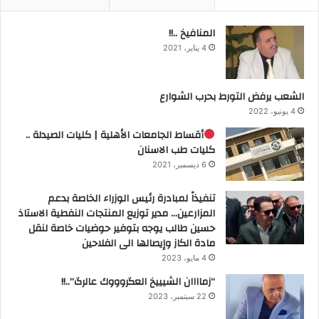
المنافيخ ..!!
4 يناير، 2021
الشعب يرفض التورط بحرب الشوارع
4 يونيو، 2022
أقساط الجامعات الأهلية | كليات الصيدلة ..
كليات طب الاسنان
6 ديسمبر، 2021
تنفيذاً لمبادرة رئيس الوزراء الخاصة بدعم
المزارعين… مدير توزيع المنتجات النفطية الاستاذ
حسين طالب يوجه بتوفير حوضيات خاصة لنقل
مادة الكاز وإيصالها الى الفلاحين
4 مايو، 2023
“زماااان الشيييخ العگروووك عالرگ”..!!
22 سبتمبر، 2023