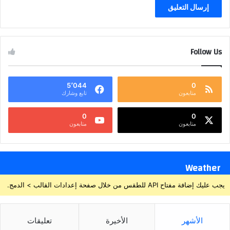
Follow Us
5٬044
0
متابعون
تابع وشارك
0
0
متابعون
متابعون
Weather
يجب عليك إضافة مفتاح API للطقس من خلال صفحة إعدادات القالب > الدمج.
الأشهر
الأخيرة
تعليقات