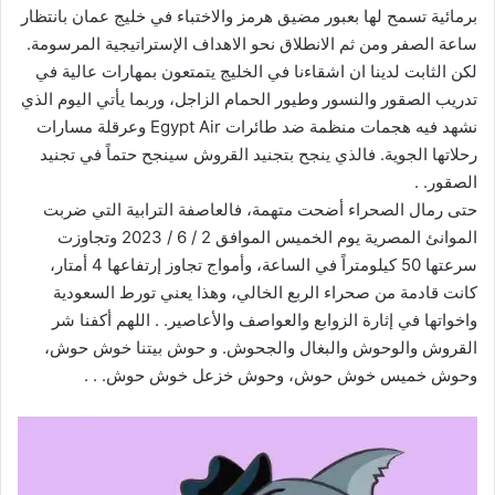
برمائية تسمح لها بعبور مضيق هرمز والاختباء في خليج عمان بانتظار
ساعة الصفر ومن ثم الانطلاق نحو الاهداف الإستراتيجية المرسومة.
لكن الثابت لدينا ان اشقاءنا في الخليج يتمتعون بمهارات عالية في
تدريب الصقور والنسور وطيور الحمام الزاجل، وربما يأتي اليوم الذي
نشهد فيه هجمات منظمة ضد طائرات Egypt Air وعرقلة مسارات
رحلاتها الجوية. فالذي ينجح بتجنيد القروش سينجح حتماً في تجنيد
الصقور. .
حتى رمال الصحراء أضحت متهمة، فالعاصفة الترابية التي ضربت
الموانئ المصرية يوم الخميس الموافق 2 / 6 / 2023 وتجاوزت
سرعتها 50 كيلومتراً في الساعة، وأمواج تجاوز إرتفاعها 4 أمتار،
كانت قادمة من صحراء الربع الخالي، وهذا يعني تورط السعودية
واخواتها في إثارة الزوابع والعواصف والأعاصير. . اللهم أكفنا شر
القروش والوحوش والبغال والجحوش. و حوش بيتنا خوش حوش،
وحوش خميس خوش حوش، وحوش خزعل خوش حوش. . .