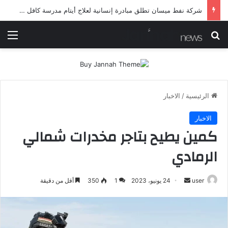
شرطة ميسان تلقي القبض على مطلقي العيارات النارية أثناء تشييع جنائزي في العمارة
بحث عن
الق
الرئيسية
/
الاخبار
الاخبار
كمين يطيح بتاجر مخدرات شمالي
الرمادي
أرسل
user
24 يونيو، 2023
1
350
أقل من دقيقة
بريدا
إلكترونيا