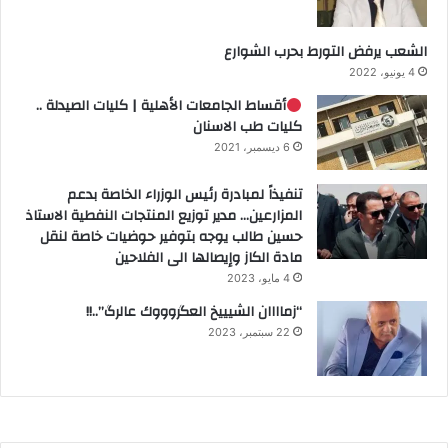
الشعب يرفض التورط بحرب الشوارع
4 يونيو، 2022
أقساط الجامعات الأهلية | كليات الصيدلة ..
كليات طب الاسنان
6 ديسمبر، 2021
تنفيذاً لمبادرة رئيس الوزراء الخاصة بدعم
المزارعين… مدير توزيع المنتجات النفطية الاستاذ
حسين طالب يوجه بتوفير حوضيات خاصة لنقل
مادة الكاز وإيصالها الى الفلاحين
4 مايو، 2023
“زماااان الشيييخ العگروووك عالرگ”..!!
22 سبتمبر، 2023