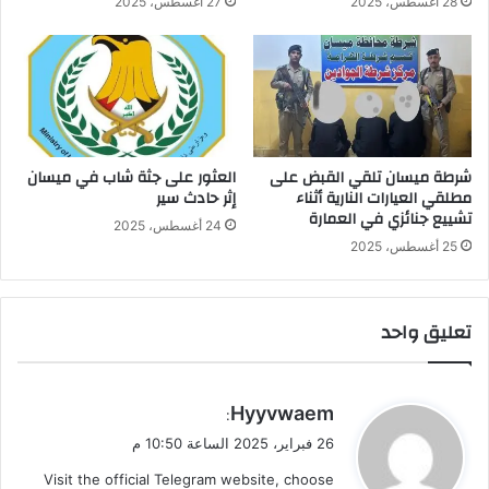
28 أغسطس، 2025
27 أغسطس، 2025
شرطة ميسان تلقي القبض على
العثور على جثة شاب في ميسان
مطلقي العيارات النارية أثناء
إثر حادث سير
تشييع جنائزي في العمارة
24 أغسطس، 2025
25 أغسطس، 2025
تعليق واحد
ي
Hyyvwaem
:
ق
26 فبراير، 2025 الساعة 10:50 م
و
Visit the official Telegram website, choose
ل