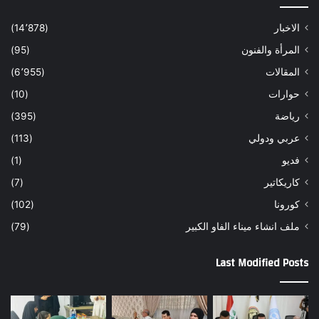
الاخبار
(14٬878)
المرأة والفنون
(95)
المقالات
(6٬955)
حوارات
(10)
رياضة
(395)
عربي ودولي
(113)
فديو
(1)
كاريكاتير
(7)
كورونا
(102)
ملف انشاء ميناء الفاو الكبير
(79)
Last Modified Posts