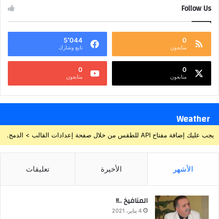
Follow Us
5٬044
0
متابعون
تابع وشارك
0
0
متابعون
متابعون
Weather
يجب عليك إضافة مفتاح API للطقس من خلال صفحة إعدادات القالب > الدمج.
الأشهر
الأخيرة
تعليقات
المنافيخ ..!!
4 يناير، 2021