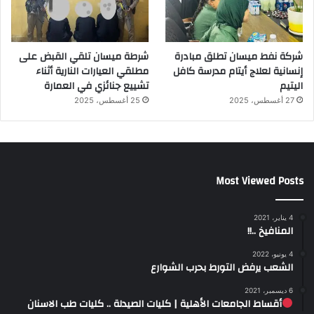
شركة نفط ميسان تطلق مبادرة
شرطة ميسان تلقي القبض على
إنسانية لعلاج أيتام مدرسة كافل
مطلقي العيارات النارية أثناء
اليتيم
تشييع جنائزي في العمارة
27 أغسطس، 2025
25 أغسطس، 2025
Most Viewed Posts
4 يناير، 2021
المنافيخ ..!!
4 يونيو، 2022
الشعب يرفض التورط بحرب الشوارع
6 ديسمبر، 2021
أقساط الجامعات الأهلية | كليات الصيدلة .. كليات طب الاسنان