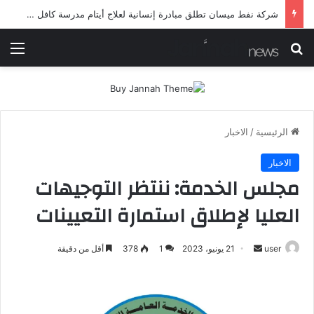
شرطة ميسان تلقي القبض على مطلقي العيارات النارية أثناء تشييع جنائزي في العمارة
بحث عن
الق
الرئيسية
/
الاخبار
الاخبار
مجلس الخدمة: ننتظر التوجيهات
العليا لإطلاق استمارة التعيينات
أرسل
user
21 يونيو، 2023
1
378
أقل من دقيقة
بريدا
إلكترونيا