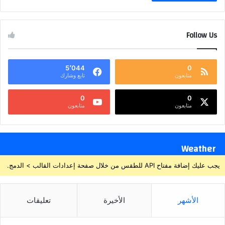
Follow Us
5٬044
0
متابعون
تابع وشارك
0
0
متابعون
متابعون
Weather
يجب عليك إضافة مفتاح API للطقس من خلال صفحة إعدادات القالب > الدمج.
الأشهر
الأخيرة
تعليقات