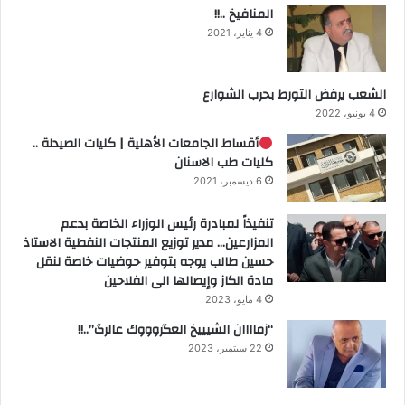
المنافيخ ..!!
4 يناير، 2021
الشعب يرفض التورط بحرب الشوارع
4 يونيو، 2022
أقساط الجامعات الأهلية | كليات الصيدلة ..
كليات طب الاسنان
6 ديسمبر، 2021
تنفيذاً لمبادرة رئيس الوزراء الخاصة بدعم
المزارعين… مدير توزيع المنتجات النفطية الاستاذ
حسين طالب يوجه بتوفير حوضيات خاصة لنقل
مادة الكاز وإيصالها الى الفلاحين
4 مايو، 2023
“زماااان الشيييخ العگروووك عالرگ”..!!
22 سبتمبر، 2023