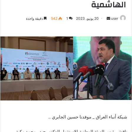
الهاشمية
أرسل
user
20 يونيو، 2023
1
542
دقيقة واحدة
بريدا
إلكترونيا
شبكة أنباء العراق _ موفدنا حسين الجابري ..
ناقش رئيس الهيئة الوطنية للإستثمار الدكتور حيدر محمد مكية