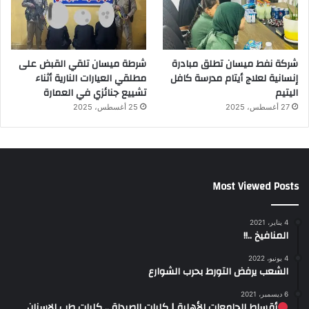
شركة نفط ميسان تطلق مبادرة
شرطة ميسان تلقي القبض على
إنسانية لعلاج أيتام مدرسة كافل
مطلقي العيارات النارية أثناء
اليتيم
تشييع جنائزي في العمارة
27 أغسطس، 2025
25 أغسطس، 2025
Most Viewed Posts
4 يناير، 2021
المنافيخ ..!!
4 يونيو، 2022
الشعب يرفض التورط بحرب الشوارع
6 ديسمبر، 2021
أقساط الجامعات الأهلية | كليات الصيدلة .. كليات طب الاسنان