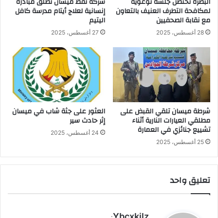
البصرة تحتضن جلسة توعوية
شركة نفط ميسان تطلق مبادرة
لمكافحة التطرف العنيف بالتعاون
إنسانية لعلاج أيتام مدرسة كافل
مع نقابة الصحفيين
اليتيم
28 أغسطس، 2025
27 أغسطس، 2025
شرطة ميسان تلقي القبض على
العثور على جثة شاب في ميسان
مطلقي العيارات النارية أثناء
إثر حادث سير
تشييع جنائزي في العمارة
24 أغسطس، 2025
25 أغسطس، 2025
تعليق واحد
ي
Ybcxkjlz
: