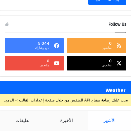
Follow Us
5٬044
0
متابعون
تابع وشارك
0
0
متابعون
متابعون
Weather
يجب عليك إضافة مفتاح API للطقس من خلال صفحة إعدادات القالب > الدمج.
الأشهر
الأخيرة
تعليقات