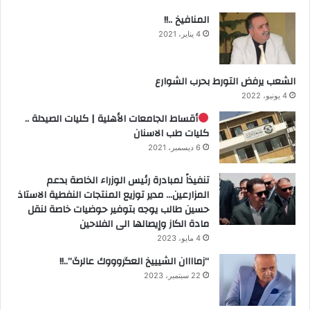
المنافيخ ..!!
4 يناير، 2021
الشعب يرفض التورط بحرب الشوارع
4 يونيو، 2022
أقساط الجامعات الأهلية | كليات الصيدلة ..
كليات طب الاسنان
6 ديسمبر، 2021
تنفيذاً لمبادرة رئيس الوزراء الخاصة بدعم
المزارعين… مدير توزيع المنتجات النفطية الاستاذ
حسين طالب يوجه بتوفير حوضيات خاصة لنقل
مادة الكاز وإيصالها الى الفلاحين
4 مايو، 2023
“زماااان الشيييخ العگروووك عالرگ”..!!
22 سبتمبر، 2023