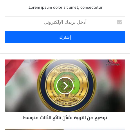
Lorem ipsum dolor sit amet, consectetur.
أدخل
بريدك
الإلكتروني
توضيح
من
التربية
بشأن
نتائج
الثالث
متوسط
توضيح من التربية بشأن نتائج الثالث متوسط
إيضاح