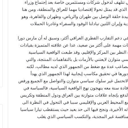
لتي تتلهف لدخول شركات ومستثمرين خاصة بعد إجتماع وزراء
لذي قد يمثل تحولا إقتصاديا مهما للعراق والمنطقة، ومن هنا
يدة حلقة الوصل بين طهران والرياض، وطهران والقاهرة، وهو
 وإيران اللتين تبادلتا الوفود والسفراء وغادرتا الحملات
ي دعم التقارب القطري العراقي أكثر، وسبق له أن مارس دورا
فات مهمة على أكثر من صعيد، عدا عن علاقته المتميزة بقيادات
ظر بين المركز والإقليم، وقد طبعت الواقعية السياسية
 متوازن لايعتني بالأزمات بل بالتفاهمات المنتجة، والتي
 مصاعب عدة مع ضغط من الجمهور الذي لديه مطالب، لكنه
ورها في تحقيق مكاسب إيجابية لهذا الجمهور الذي يهدأ
 لاتحتمل غير سلوك سياسي متوازن والتواصل مع الجميع ورفض
قادة سنة معه ينهجون نهج الواقعية السياسية، فالسياسة في
فع بإتجاه علاقات متوازنة بين العراق ودول المنطقة وتكريس
ة مع المحيط العربي والإقليمي سببا في التحول في النظرة الى
ته الأخيرة، ونجح فيها الى حد بعيد حيث يستقطب تيارا سياسيا
والمنافسة غير المجدية، والتكسب السياسي الذي يغلب