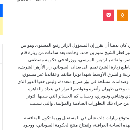
‫Pocket
Odnoklassniki
كان بدهيا أن نقرر إن المسؤول الزائر رفيع المستوى وهو من
مير قطر الشيخ تميم بن حمد، وجاءت بعد ساعات من زيارة قام
مصر، ولقائه بالرئيس السيسي، ووزراء في حكومة مصطفى
طبع زيارة الشيخ تميم الى بغداد، السوداني زار الأزهر الشريف،
بية والشرق الأوسط شهدا توترا طائفيا وعقائديا غير مسبوق،
وصدامات مسلحة في بؤر صراع متعددة، وليس خفيا الدور الذي
ة، وحتى طهران وأنقرة وعواصم القرار في بغداد والقاهرة
دي وثقافي وتنويري، وحساب كم الخسائر التي سببها التوتر
 من جراء تلك التطورات الصادمة والمؤلمة، والتي تسببت
لمتوقع زيارات ذات شأن في المستقبل وربما تكون المنافسة
هده الساحة العراقية، وإنفتاح منتج لحكومة السوداني، ووجود