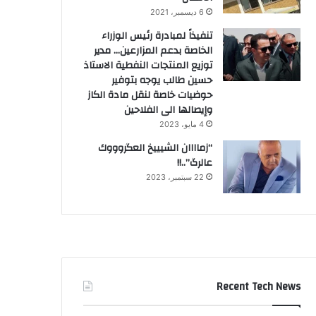
6 ديسمبر، 2021
تنفيذاً لمبادرة رئيس الوزراء
الخاصة بدعم المزارعين… مدير
توزيع المنتجات النفطية الاستاذ
حسين طالب يوجه بتوفير
حوضيات خاصة لنقل مادة الكاز
وإيصالها الى الفلاحين
4 مايو، 2023
“زماااان الشيييخ العگروووك
عالرگ”..!!
22 سبتمبر، 2023
Recent Tech News