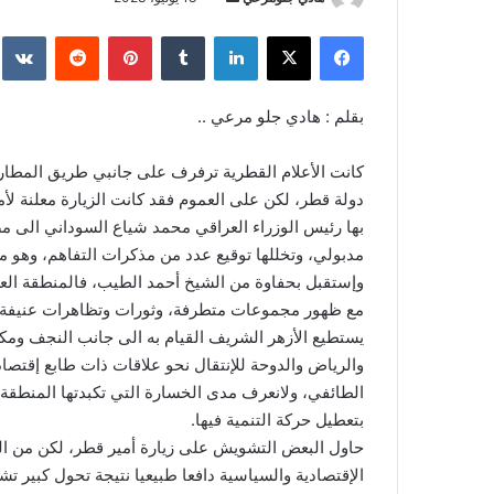
بريدا
فيسبوك
‫X
لينكدإن
بينتيريست
إلكترونيا
بقلم : هادي جلو مرعي ..
كانت الأعلام القطرية ترفرف على جانبي طريق المطار، 
دولة قطر، لكن على العموم فقد كانت الزيارة معلنة لأ
بها رئيس الوزراء العراقي محمد شياع السوداني الى 
مدبولي، وتخللها توقيع عدد من مذكرات التفاهم، وهو ما
وإستقبل بحفاوة من الشيخ أحمد الطيب، فالمنطقة العر
مع ظهور مجموعات متطرفة، وثورات وتظاهرات عنيفة 
يستطيع الأزهر الشريف القيام به الى جانب النجف ومك
والرياض والدوحة للإنتقال نحو علاقات ذات طابع إقتصا
الطائفي، ولانعرف مدى الخسارة التي تكبدتها المنطقة
بتعطيل حركة التنمية فيها.
‏حاول البعض التشويش على زيارة أمير قطر، لكن من ا
الإقتصادية والسياسية دافعا طبيعيا نتيجة تحول كبير تش