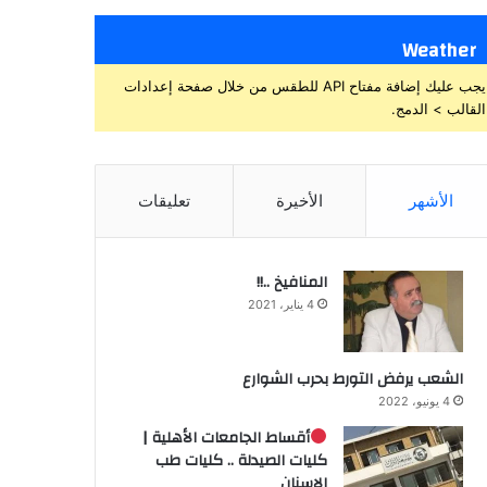
Weather
يجب عليك إضافة مفتاح API للطقس من خلال صفحة إعدادات
القالب > الدمج.
الأشهر
الأخيرة
تعليقات
المنافيخ ..!!
4 يناير، 2021
الشعب يرفض التورط بحرب الشوارع
4 يونيو، 2022
أقساط الجامعات الأهلية |
كليات الصيدلة .. كليات طب
الاسنان