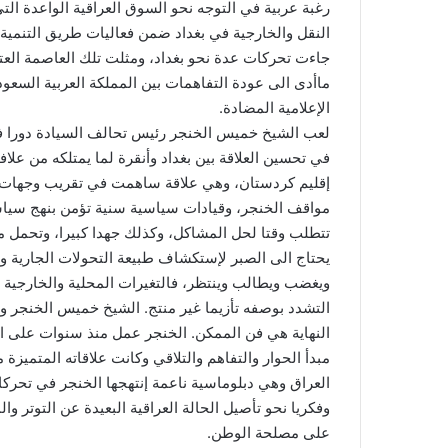
رغبة عربية في التوجه نحو السوق العراقية الواعدة ا
النقل والخارجية في بغداد ضمن فعاليات طريق التنمية ا
جاءت تحركات عدة نحو بغداد، ومثلت تلك العاصمة العت
ماأدى الى عودة التفاهمات بين المملكة العربية السعودية
الإعلامية المضادة.
‏لعب الشيخ خميس الخنجر رئيس تحالف السيادة دورا ف
في تحسين العلاقة بين بغداد وأنقرة لما يمتلكه من علا
إقليم كردستان، وهي علاقة ساهمت في تقريب وجهات الن
مواقف الخنجر، وقيادات سياسية سنية تؤمن بنهج سياسي
تتطلب وقتا لحل المشاكل، وكذلك جهدا كبيرا، وتحمل
يحتاج الى الصبر لإستكشاف طبيعة التحولات الجارية ود
ويغضب ويطالب وينتظر، فالتغيرات المحلية والخارجية
التشدد بوصفه تأزيما غير منتج. الشيخ خميس الخنجر و
النهاية هي فن الممكن. الخنجر عمل منذ سنوات على الد
مبدأ الحوار والتفاهم والتلاقي وكانت علاقاته المتميز
العراق وهي دبلوماسية ناعمة إنتهجها الخنجر في تحركا
وفكريا نحو تأصيل الحالة العراقية البعيدة عن التوتر 
على مصلحة الوطن.