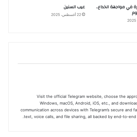
ة في مواجهة الخداع..
عيب السنين
وم
22 أغسطس، 2025
Visit the official Telegram website, choose the app
Windows, macOS, Android, iOS, etc., and download
communication across devices with Telegram’s secure and fa
text, voice calls, and file sharing, all backed by end-to-en