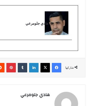
هادي جلومرعي
فيسبوك
‫X
لينكدإن
بينتي
شاركها
هادي جلومرعي