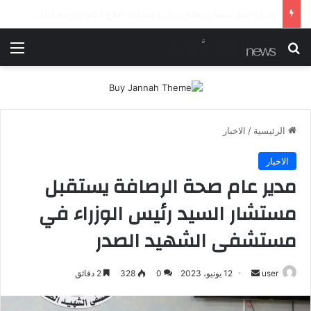
شرطة ميسان تلقي القبض على مطلقي العيارات النارية أثناء تشييع جنائزي في العمارة
بحث عن
الق
الرئيسية
/
الاخبار
الاخبار
مدير عام صحة الرصافة يستقبل
مستشار السيد رئيس الوزراء في
مستشفى الشهيد الصدر
أرسل
user
12 يونيو، 2023
0
328
2 دقائق
بريدا
إلكترونيا