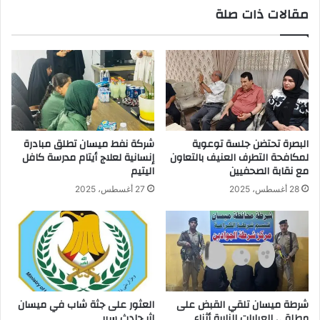
مقالات ذات صلة
البصرة تحتضن جلسة توعوية
شركة نفط ميسان تطلق مبادرة
لمكافحة التطرف العنيف بالتعاون
إنسانية لعلاج أيتام مدرسة كافل
مع نقابة الصحفيين
اليتيم
28 أغسطس، 2025
27 أغسطس، 2025
شرطة ميسان تلقي القبض على
العثور على جثة شاب في ميسان
مطلقي العيارات النارية أثناء
إثر حادث سير