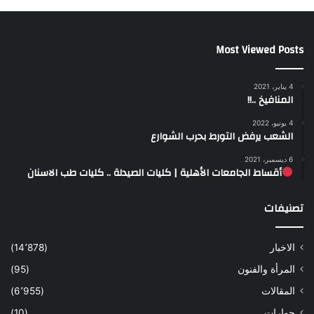
Most Viewed Posts
4 يناير، 2021
المنافيخ ..!!
4 يونيو، 2022
الشعب يرفض التورط بحرب الشوارع
6 ديسمبر، 2021
أقساط الجامعات الأهلية | كليات الصيدلة .. كليات طب الاسنان
تصنيفات
الاخبار
(14٬878)
المرأة والفنون
(95)
المقالات
(6٬955)
حوارات
(10)