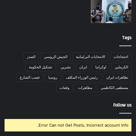
Tags
احتجاجات
الانتخابات البرلمانية
الجيش الروسي
الصدر
الكرملين
اوكرانيا
ايران
تشرين
تشكيل الحكومة
تظاهرات ايران
رئيس الوزراء المكلف
روسيا
غضب الشارع
مصطفى الكاظمي
مظاهرات
وقفات
Follow us
Error Can not Get Posts, Incorrect account info.