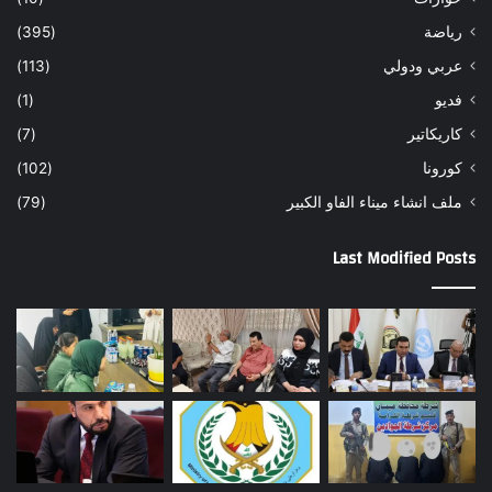
رياضة
(395)
عربي ودولي
(113)
فديو
(1)
كاريكاتير
(7)
كورونا
(102)
ملف انشاء ميناء الفاو الكبير
(79)
Last Modified Posts