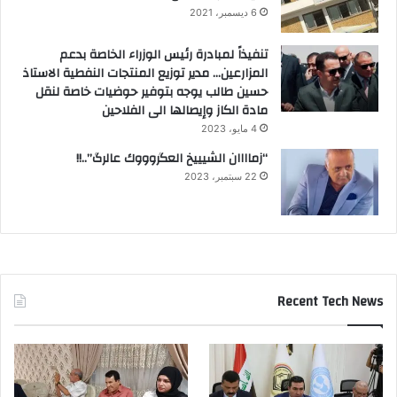
6 ديسمبر، 2021
تنفيذاً لمبادرة رئيس الوزراء الخاصة بدعم
المزارعين… مدير توزيع المنتجات النفطية الاستاذ
حسين طالب يوجه بتوفير حوضيات خاصة لنقل
مادة الكاز وإيصالها الى الفلاحين
4 مايو، 2023
“زماااان الشيييخ العگروووك عالرگ”..!!
22 سبتمبر، 2023
Recent Tech News