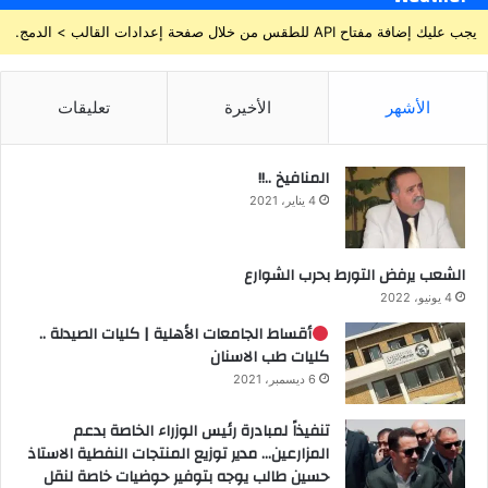
يجب عليك إضافة مفتاح API للطقس من خلال صفحة إعدادات القالب > الدمج.
الأشهر
الأخيرة
تعليقات
المنافيخ ..!!
4 يناير، 2021
الشعب يرفض التورط بحرب الشوارع
4 يونيو، 2022
أقساط الجامعات الأهلية | كليات الصيدلة ..
كليات طب الاسنان
6 ديسمبر، 2021
تنفيذاً لمبادرة رئيس الوزراء الخاصة بدعم
المزارعين… مدير توزيع المنتجات النفطية الاستاذ
حسين طالب يوجه بتوفير حوضيات خاصة لنقل