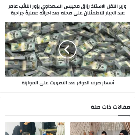
وزير النقل الاستاذ رزاق محيبس السعداوي يزور النائب عامر
عبد
عبد الجبار للاطمئنان على صحته بعد اجرائه عمليةً جراحية
الجبار
للاطمئنان
على
أسعار
صحته
صرف
بعد
الدولار
اجرائه
بعد
عمليةً
التصويت
جراحية
على
الموازنة
أسعار صرف الدولار بعد التصويت على الموازنة
مقالات ذات صلة