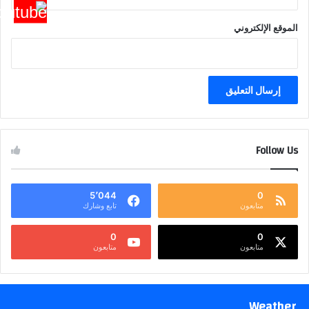
الموقع الإلكتروني
Follow Us
5٬044
0
متابعون
تابع وشارك
0
0
متابعون
متابعون
Weather