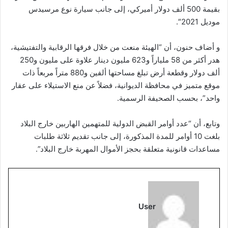
بقيمة 500 ألف دولار أميركي، إلى جانب سيارة نوع مرسيدس
موديل 2021″.
و أضاف حنون، أن “الهيئة منعت من خلال فرقها الرقابية والتفتيشية،
هدر أكثر من 58 ملياراً و623 مليون دينار علاوة على مليون و250
ألف دولار وقطعة أرض تبلغ مساحتها ألفين و880 متراً مربعاً ذات
موقع متميز في محافظة الديوانية، فضلاً عن منع الاستيلاء على عقار
واحد”، بحسب الصحيفة الرسمية.
وتابع، أن “عدد أوامر القبض الدولية للمتهمين الهاربين خارج البلاد
بلغت 10 أوامر للمدة المذكورة، إلى جانب تقديم ثلاثة طلبات
مساعدات قانونية متعلقة بحجز الأموال المهربة خارج البلاد”.
User