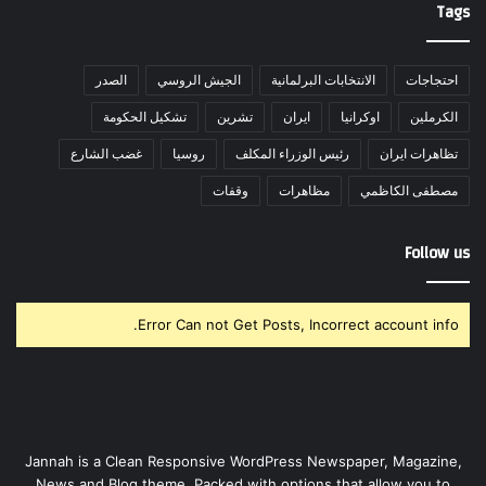
Tags
احتجاجات
الانتخابات البرلمانية
الجيش الروسي
الصدر
الكرملين
اوكرانيا
ايران
تشرين
تشكيل الحكومة
تظاهرات ايران
رئيس الوزراء المكلف
روسيا
غضب الشارع
مصطفى الكاظمي
مظاهرات
وقفات
Follow us
Error Can not Get Posts, Incorrect account info.
Jannah is a Clean Responsive WordPress Newspaper, Magazine,
News and Blog theme. Packed with options that allow you to