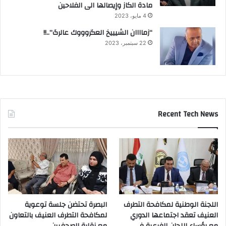
مادة الكاز وإيصالها الى الفلاحين
4 مايو، 2023
“زماااان الشيييخ العگروووك عالرگ”..!!
22 سبتمبر، 2023
Recent Tech News
اللجنة الوطنية لمكافحة التطرف
البصرة تحتضن جلسة توعوية
العنيف تعقد اجتماعها الدوري
لمكافحة التطرف العنيف بالتعاون
مع رؤساء اللجان الفرعية في
مع نقابة الصحفيين