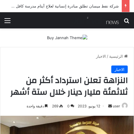
شرطة ميسان تلقي القبض على مطلقي العيارات النارية أثناء تشييع جنائزي في العمارة
بحث عن
الق
الرئيسية
/
الاخبار
الاخبار
النزاهة تعلن استرداد أكثر من
ثلاثمئة مليار دينار خلال ستة أشهر
أرسل
user
12 يونيو، 2023
0
269
دقيقة واحدة
بريدا
إلكترونيا