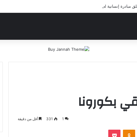
مبادرة إنسانية لعلاج أيتام مدرسة كافل اليتيم
ي بكورونا
1
331
أقل من دقيقة
‫Pocket
Odnoklassniki