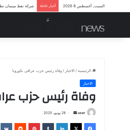
السبت, أغسطس 8 2026
أخبار عاجلة
شركة نفط ميسان تطلق 
الرئيسية
/
الاخبار
/
وفاة رئيس حزب عراقي بكورونا
الاخبار
وفاة رئيس حزب عراق
أرسل
user
28 يونيو، 2020
بريدا
فيسبوك
‫X
لينكدإن
بينتيريست
إلكترونيا