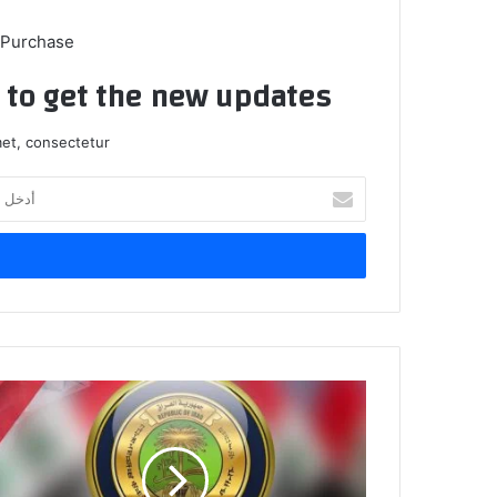
 Purchase
t to get the new updates!
et, consectetur.
أدخل
بريدك
الإلكتروني
التربية
تُحدد
ضوابط
نقل
الهيئات