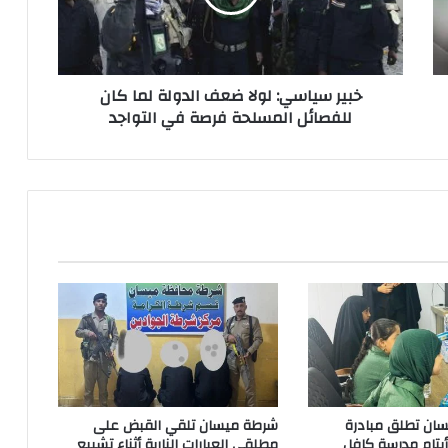
لما
كان
للفصائل
المسلحة
خبير سياسي: لولا ضعف الدولة لما كان
فرصة
للفصائل المسلحة فرصة في التواجد
في
التواجد
ان تطلق مبادرة
شرطة ميسان تلقي القبض على
 أيتام مدرسة كافل
مطلقي العيارات النارية أثناء تشييع