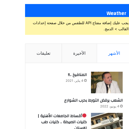
Weather
يجب عليك إضافة مفتاح API للطقس من خلال صفحة إعدادات
القالب > الدمج.
الأشهر
الأخيرة
تعليقات
المنافيخ ..!!
4 يناير، 2021
الشعب يرفض التورط بحرب الشوارع
4 يونيو، 2022
أقساط الجامعات الأهلية |
كليات الصيدلة .. كليات طب
الاسنان