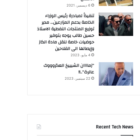
6 ديسمبر، 2021
تنفيذاً لمبادرة رئيس الوزراء
الخاصة بدعم المزارعين… مدير
توزيع المنتجات النفطية الاستاذ
حسين طالب يوجه بتوفير
حوضيات خاصة لنقل مادة الكاز
وإيصالها الى الفلاحين
4 مايو، 2023
“زماااان الشيييخ العگروووك
عالرگ”..!!
22 سبتمبر، 2023
Recent Tech News