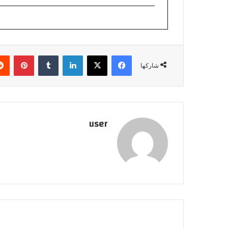
فيسبوك
‫X
لينكدإن
بينتي
شاركها
user