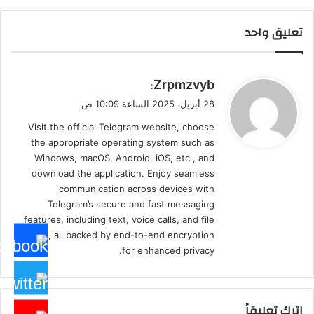
تعليق واحد
ي
Zrpmzvyb
:
ق
28 أبريل، 2025 الساعة 10:09 ص
و
Visit the official Telegram website, choose
ل
the appropriate operating system such as
Windows, macOS, Android, iOS, etc., and
download the application. Enjoy seamless
communication across devices with
Telegram’s secure and fast messaging
features, including text, voice calls, and file
sharing, all backed by end-to-end encryption
for enhanced privacy.
اترك تعليقاً