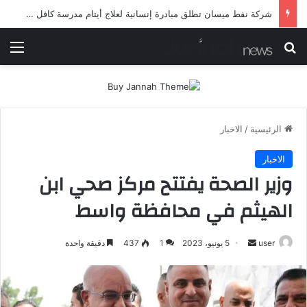
شرطة ميسان تلقي القبض على مطلقي العيارات النارية أثناء تشييع جنائزي في العمارة
بحث عن
الق
الرئيسية
/
الاخبار
الاخبار
وزير الصحة يفتتح مركز صحي ابن
الهيثم في محافظة واسط
أرسل
user
5 يونيو، 2023
1
437
دقيقة واحدة
بريدا
إلكترونيا