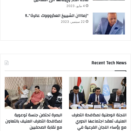
مادة الكاز وإيصالها الى الفلاحين
4 مايو، 2023
“زماااان الشيييخ العگروووك عالرگ”..!!
22 سبتمبر، 2023
Recent Tech News
اللجنة الوطنية لمكافحة التطرف
البصرة تحتضن جلسة توعوية
العنيف تعقد اجتماعها الدوري
لمكافحة التطرف العنيف بالتعاون
مع رؤساء اللجان الفرعية في
مع نقابة الصحفيين