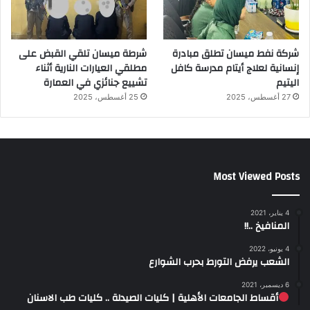
شركة نفط ميسان تطلق مبادرة
شرطة ميسان تلقي القبض على
إنسانية لعلاج أيتام مدرسة كافل
مطلقي العيارات النارية أثناء
اليتيم
تشييع جنائزي في العمارة
27 أغسطس، 2025
25 أغسطس، 2025
Most Viewed Posts
4 يناير، 2021
المنافيخ ..!!
4 يونيو، 2022
الشعب يرفض التورط بحرب الشوارع
6 ديسمبر، 2021
أقساط الجامعات الأهلية | كليات الصيدلة .. كليات طب الاسنان