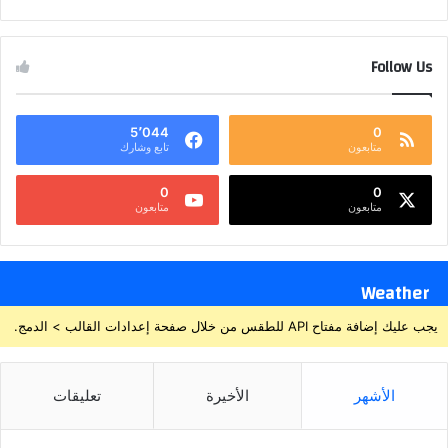
Follow Us
5٬044
0
متابعون
تابع وشارك
0
0
متابعون
متابعون
Weather
يجب عليك إضافة مفتاح API للطقس من خلال صفحة إعدادات القالب > الدمج.
الأشهر
الأخيرة
تعليقات