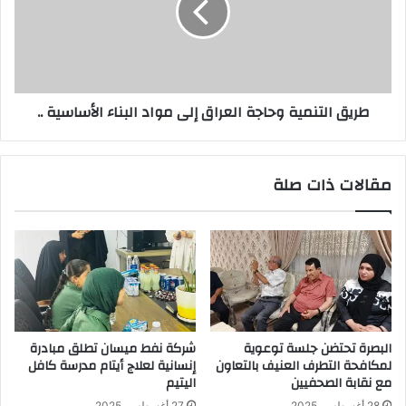
دعائم
إلى
السلام
مواد
والعمل
البناء
على
الأساسية
نبذ
..
طريق التنمية وحاجة العراق إلى مواد البناء الأساسية ..
التطرف
وتعزيز
التعاون
الدولي
مقالات ذات صلة
البصرة تحتضن جلسة توعوية
شركة نفط ميسان تطلق مبادرة
لمكافحة التطرف العنيف بالتعاون
إنسانية لعلاج أيتام مدرسة كافل
مع نقابة الصحفيين
اليتيم
28 أغسطس، 2025
27 أغسطس، 2025