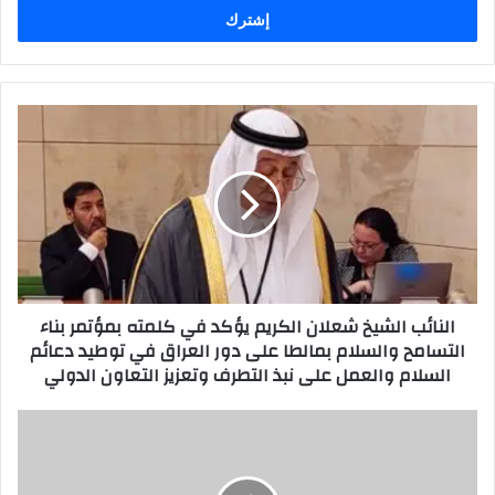
النائب
الشيخ
شعلان
الكريم
يؤكد
في
كلمته
بمؤتمر
بناء
النائب الشيخ شعلان الكريم يؤكد في كلمته بمؤتمر بناء
التسامح
التسامح والسلام بمالطا على دور العراق في توطيد دعائم
والسلام
السلام والعمل على نبذ التطرف وتعزيز التعاون الدولي
بمالطا
على
دور
طريق
العراق
التنمية
في
وحاجة
توطيد
العراق