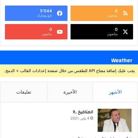
5٬044
0
متابعون
تابع وشارك
0
0
متابعون
متابعون
Weather
يجب عليك إضافة مفتاح API للطقس من خلال صفحة إعدادات القالب > الدمج.
الأشهر
الأخيرة
تعليقات
المنافيخ ..!!
4 يناير، 2021