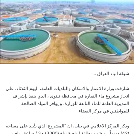
شبكة انباء العراق ..
شارفت وزارة الاعمار والاسكان والبلديات العامة، اليوم الثلاثاء، على
انجاز مشروع ماء القيارة في محافظة نينوى ، الذي ينفذ بإشراف
المديرية العامة للماء التابعة للوزارة، و يوافر المياه الصالحة
للمواطنين في مركز القضاء.
وذكر المركز الاعلامي في بيان، ان “المشروع الذي شُيد على مساحة
(42) دونماً ، و صُمم بطاقة انتاجية تبلغ (3000) م3 / ساعة ، بلغت