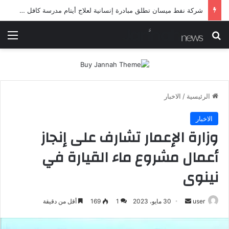
شرطة ميسان تلقي القبض على مطلقي العيارات النارية أثناء تشييع جنائزي في العمارة
بحث عن
الق
الرئيسية
/
الاخبار
الاخبار
وزارة الإعمار تشارف على إنجاز
أعمال مشروع ماء القيارة في
نينوى
أرسل
user
30 مايو، 2023
1
169
أقل من دقيقة
بريدا
إلكترونيا