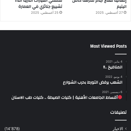
إنسانية لعلاج أيتام مدرسة كافل
مطلقي العيارات النارية أثناء
اليتيم
تشييع جنائزي في العمارة
27 أغسطس، 2025
25 أغسطس، 2025
Most Viewed Posts
4 يناير، 2021
المنافيخ ..!!
4 يونيو، 2022
الشعب يرفض التورط بحرب الشوارع
6 ديسمبر، 2021
أقساط الجامعات الأهلية | كليات الصيدلة .. كليات طب الاسنان
تصنيفات
الاخبار
(14٬878)