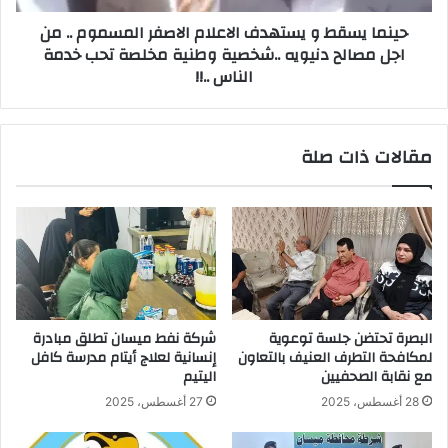
من
حينما يسقط و يستهدف الاعلام الاصفر المسموم .. من
اجل
اجل مصالح دنيويه ..شخصية وطنية مخلصة تحب خدمة
مصالح
الناس ..!!
دنيويه
..شخصية
وطنية
مخلصة
مقالات ذات صلة
تحب
خدمة
الناس
..!!
البصرة تحتضن جلسة توعوية
شركة نفط ميسان تطلق مبادرة
لمكافحة التطرف العنيف بالتعاون
إنسانية لعلاج أيتام مدرسة كافل
مع نقابة الصحفيين
اليتيم
28 أغسطس، 2025
27 أغسطس، 2025