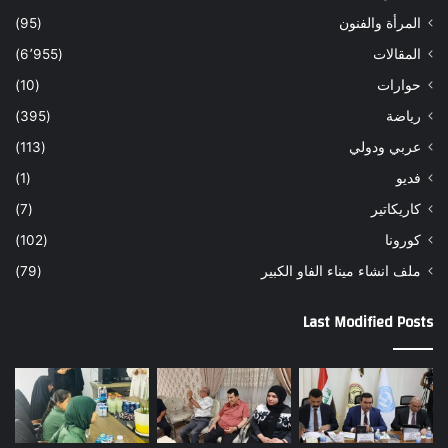
المرأة والفنون
(95)
المقالات
(6٬955)
حوارات
(10)
رياضة
(395)
عربي ودولي
(113)
فديو
(1)
كاريكاتير
(7)
كورونا
(102)
ملف انشاء ميناء الفاو الكبير
(79)
Last Modified Posts