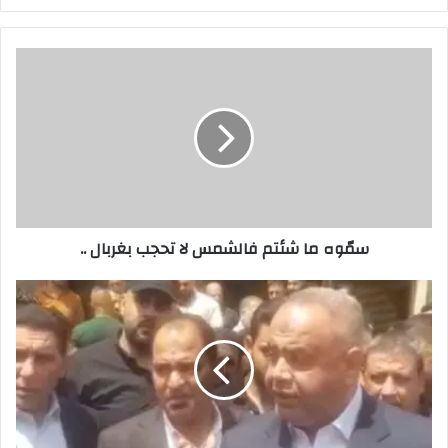
سمّوه
ما
شئتم
فالشمس
لا
تحجب
بغربال
..
سمّوه ما شئتم فالشمس لا تحجب بغربال ..
حينما
يسقط
و
يستهدف
الاعلام
الاصفر
المسموم
..