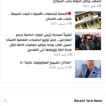
الشعب يرفض التورط بحرب الشوارع
4 يونيو، 2022
أقساط الجامعات الأهلية | كليات الصيدلة ..
كليات طب الاسنان
6 ديسمبر، 2021
تنفيذاً لمبادرة رئيس الوزراء الخاصة بدعم
المزارعين… مدير توزيع المنتجات النفطية الاستاذ
حسين طالب يوجه بتوفير حوضيات خاصة لنقل
مادة الكاز وإيصالها الى الفلاحين
4 مايو، 2023
“زماااان الشيييخ العگروووك عالرگ”..!!
22 سبتمبر، 2023
Recent Tech News