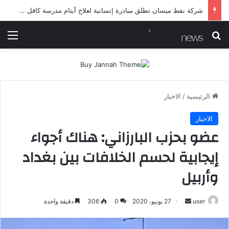
شرطة ميسان تلقي القبض على مطلقي العيارات النارية أثناء تشييع جنائزي في العمارة
بحث عن
الق
الرئيسية
/
الاخبار
الاخبار
عضو بحزب البارزاني: هناك أجواء
إيجابية لحسم الخلافات بين بغداد
وأربيل
أرسل
user
27 يونيو، 2020
0
306
دقيقة واحدة
بريدا
إلكترونيا