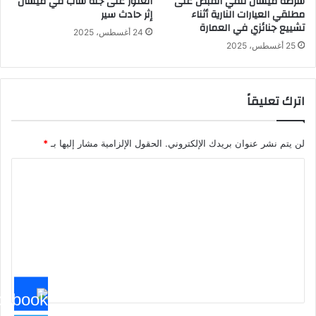
شرطة ميسان تلقي القبض على
العثور على جثة شاب في ميسان
مطلقي العيارات النارية أثناء
إثر حادث سير
تشييع جنائزي في العمارة
24 أغسطس، 2025
25 أغسطس، 2025
اترك تعليقاً
لن يتم نشر عنوان بريدك الإلكتروني.
الحقول الإلزامية مشار إليها بـ
*
ا
ل
ت
ع
ل
ي
ق