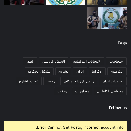
Tags
احتجاجات
الانتخابات البرلمانية
الجيش الروسي
الصدر
الكرملين
اوكرانيا
ايران
تشرين
تشكيل الحكومة
تظاهرات ايران
رئيس الوزراء المكلف
روسيا
غضب الشارع
مصطفى الكاظمي
مظاهرات
وقفات
Follow us
Error Can not Get Posts, Incorrect account info.