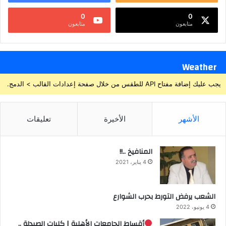
0
0
متابعون
متابعون
Weather
يجب عليك إضافة مفتاح API للطقس من خلال صفحة إعدادات القالب > الدمج.
الأشهر
الأخيرة
تعليقات
المنافيخ ..!!
4 يناير، 2021
الشعب يرفض التورط بحرب الشوارع
4 يونيو، 2022
أقساط الجامعات الأهلية | كليات الصيدلة ..