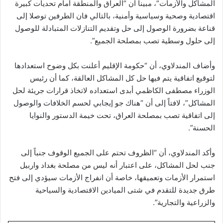
المشاكل والأزمات”، مبيناً أن “العراق والمنطقة أمام تحديات كبيرة
اقتصادية وصحية وسياسية وأمنية، بالتالي فان الطرفين توصلا إلى
قناعة بضرورة الوصول إلى حل وتقديم التنازلات المتبادلة للوصول
إلى حلول وسطية تصب بمصلحة الجميع”.
وأضاف المندلاوي، أن “حكومة الإقليم أعلنت بكل وضوح استعدادها
لتوقيع اتفاقية يتم فيها حل كل المشاكل العالقة، كما أن رئيس
الوزراء مصطفى الكاظمي أبدى استعداده لاتخاذ قرارات جريئة لحل
المشاكل”، لافتاً إلى أن “هناك جو إيجابي لحسم الخلافات والوصول
إلى اتفاقية تصب بمصلحة العراق، تحت خيمة الدستور والنوايا
الحسنة”.
وأكد المندلاوي، أن “الظروف تحتم على الجميع الوقوف جنباً إلى
جنب لحل المشاكل، على اعتبار أنه ليس من مصلحة بغداد واربيل
استمرار الأزمات وتعميقها، خاصة أن انفراج الأزمات سيؤدي إلى فتح
طرق جديدة للتقدم في شتى الميادين الاقتصادية والسياحية
والزراعية والتجارية”.