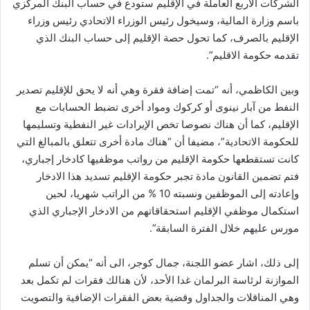
الشركات الأربع العاملة في الإقليم ستودع في حساب البنك المركزي
باسم وزارة المالية، وسيخول رئيس الوزراء الاتحادي رئيس وزراء
الإقليم بالصرف، كما تحول حصة الإقليم إلى حساب البنك الذي
تقدمه حكومة الاقليم”.
وبين الكاظمي، أنه “تمت إضافة فقرة وهي أنه لا يحق للإقليم تصدير
النفط من آبار نينوى أو كركوك ومواد أخرى تضبط الحسابات مع
الإقليم، كما أن هناك نصوصا تخص الإيرادات غير النفطية وتسليمها
للحكومة الاتحادية”، مضيفا أن “هناك مادة أخرى تتعلق بالمبالغ التي
كانت تستقطعها حكومة الإقليم من رواتب موظفيها كادخار إجباري،
فتم تضمين القانون مادة تجبر حكومة الإقليم تسديد هذا الادخار
وإعادته إلى الموظفين ونسبته 10 % من الراتب شهريا، لحين
استكمال موظفي الإقليم استحقاقاتهم من الادخار الإجباري الذي
مورس عليهم خلال الفترة السابقة”.
إلى ذلك، اشار عضو اللجنة، جمال كوجر، الى أنه “يمكن أن تسلم
الموازنة لرئاسة البرلمان غدا الأحد، لأن هنالك فقرات لم تكمل بعد
وهي المناقلات والجداول وقضية بعض الفقرات الإضافية والتصويت