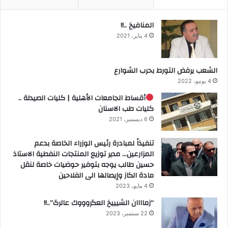
المنافيخ ..!!
4 يناير، 2021
الشعب يرفض التورط بحرب الشوارع
4 يونيو، 2022
أقساط الجامعات الأهلية | كليات الصيدلة ..
كليات طب الاسنان
6 ديسمبر، 2021
تنفيذاً لمبادرة رئيس الوزراء الخاصة بدعم
المزارعين… مدير توزيع المنتجات النفطية الاستاذ
حسين طالب يوجه بتوفير حوضيات خاصة لنقل
مادة الكاز وإيصالها الى الفلاحين
4 مايو، 2023
“زماااان الشيييخ العگروووك عالرگ”..!!
22 سبتمبر، 2023