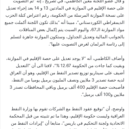
و قال عضو اللجنة معين الكاظمي، في تصريح ، إنه “تم التصويت
على حصة الإقليم في الموازنة في المادتين 13 و 14 بعد إجراء تعديل
على نسخة الموازنة المرسلة من الحكومة، رغم اعتراض كتلة الحزب
الديمقراطي الكوردستاني”، مبينا أنه “بذلك تكون اللجنة أكملت جميع
مواد الموازنة الـ67، واليوم السبت يتم إكمال بعض المناقلات
بالجوانب المالية وتعديل الجداول، وستكون الموازنة جاهزة لتسلم
إلى رئاسة البرلمان لغرض التصويت عليها”.
وأضاف الكاظمي، أنه “لا يوجد تعديل على حصة الإقليم في الموازنة،
وبقيت كما جاءت من الحكومة 12.67 %”، لافتا الى أن “التعديل
أضيف على سيناريو توزيع تصدير النفط من الإقليم، وهو أن العراق
لديه حصة تصدير 3 ملايين ونصف المليون برميل يوميا من النفط،
فأصبحت حصة الإقليم 400 ألف برميل وباقي المحافظات تصدر 3
ملايين و100 ألف برميل”.
واوضح، أن “توقيع عقود النفط مع الشركات تقوم بها وزارة النفط
العراقية وليست حكومة الإقليم، وهذا ما تم تثبيته من قبل المحكمة
الاتحادية ولجنة التحكيم في باريس”، متابعا أن “إيرادات النفط من