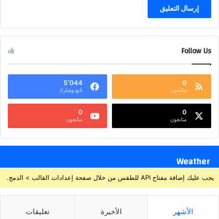
Follow Us
5٬044
0
متابعون
تابع وشارك
0
0
متابعون
متابعون
Weather
يجب عليك إضافة مفتاح API للطقس من خلال صفحة إعدادات القالب > الدمج.
الأشهر
الأخيرة
تعليقات