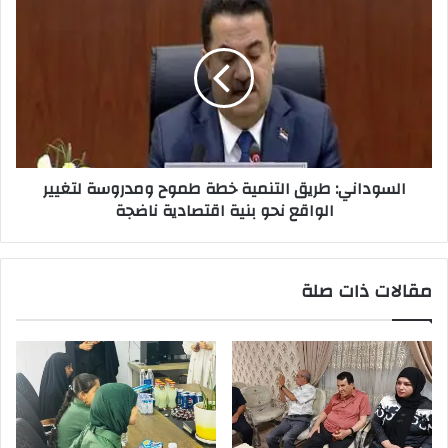
طريق
التنمية
خطة
طموح
ومدروسة
لتغيير
الواقع
نحو
السوداني: طريق التنمية خطة طموح ومدروسة لتغيير
بنية
الواقع نحو بنية اقتصادية ناضجة
اقتصادية
ناضجة
مقالات ذات صلة