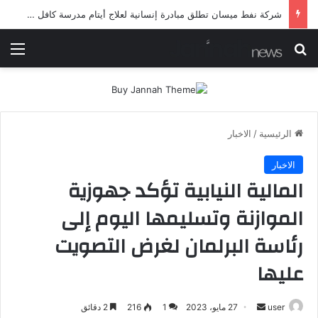
شرطة ميسان تلقي القبض على مطلقي العيارات النارية أثناء تشييع جنائزي في العمارة
بحث عن
الق
الرئيسية
/
الاخبار
الاخبار
المالية النيابية تؤكد جهوزية
الموازنة وتسليمها اليوم إلى
رئاسة البرلمان لغرض التصويت
عليها
أرسل
user
27 مايو، 2023
1
216
2 دقائق