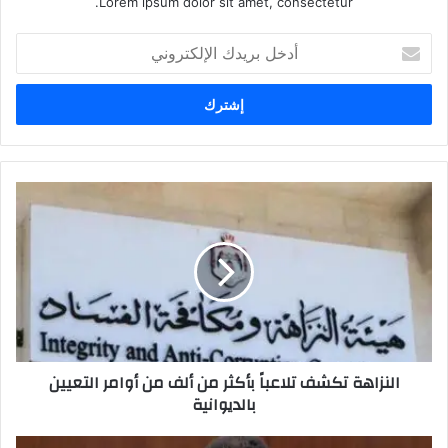
Lorem ipsum dolor sit amet, consectetur.
أدخل
بريدك
الإلكتروني
النزاهة
تكشف
تلاعباً
بأكثر
من
ألف
من
أوامر
التعيين
النزاهة تكشف تلاعباً بأكثر من ألف من أوامر التعيين
بالديوانية
بالديوانية
السوداني: