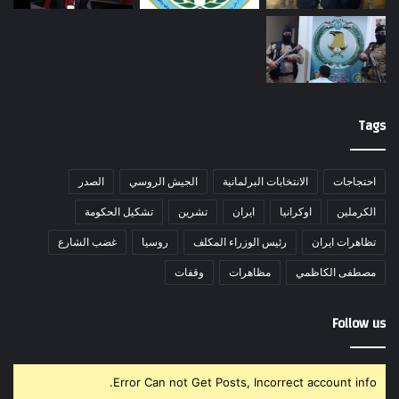
Tags
احتجاجات
الانتخابات البرلمانية
الجيش الروسي
الصدر
الكرملين
اوكرانيا
ايران
تشرين
تشكيل الحكومة
تظاهرات ايران
رئيس الوزراء المكلف
روسيا
غضب الشارع
مصطفى الكاظمي
مظاهرات
وقفات
Follow us
Error Can not Get Posts, Incorrect account info.