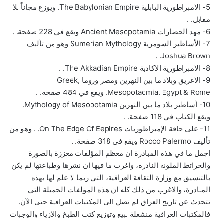
5- الامبراطورية البابلية The Babylonian Empire. ويوزع مجاناً بلا
مقابل. .
6- مهد الحضارات Ancient Mesopotamia ويقع في 228 صفحة. .
7- الأساطير السومرية Sumerian Mythology وهو من تأليف
Joshua Brown. .
8- الامبراطورية الاكادية The Akkadian Empire. .
9- الاغريق وبلاد ما بين النهرين ومصر وروما Greek,
Mesopotaqmia. Egypt & Rome. ويقع في 484 صفحة. .
10- أساطير بلاد ما بين النهرين Mythology of Mesopotamia.
ويقع الكتاب في 118 صفحة. .
11- على حافة الإمبراطوريات On The Edge Of Eepires. . وهو من
تأليف Rocco Palermo ويقع في 318 صفحة. .
اجمل ما في هذه المبادرة ان معظم المؤلفات معززة بالصورة
والخرائط الملونة النادرة، واغرب ما فيها ان نشرها وطباعتها لم يكن
بالتنسيق مع وزارة الثقافة العراقية، التي ربما لا علم لها بهذه
المبادرة، والاغرب من ذلك كله ان هذه المؤلفات الجميلة التي
تتحدث عن تاريخ العراق لم تصل الى المكتبات العراقية حتى الآن.
فالمكتبات العراقية منشغلة ببيع وتوزيع كتب الطبخ والازياء والوجبات