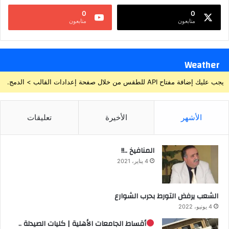
0
0
متابعون
متابعون
Weather
يجب عليك إضافة مفتاح API للطقس من خلال صفحة إعدادات القالب > الدمج.
الأشهر
الأخيرة
تعليقات
المنافيخ ..!!
4 يناير، 2021
الشعب يرفض التورط بحرب الشوارع
4 يونيو، 2022
أقساط الجامعات الأهلية | كليات الصيدلة ..