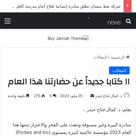
شرطة ميسان تلقي القبض على مطلقي العيارات النارية أثناء تشييع جنائزي في العمارة
بحث عن
الق
الرئيسية
/
المقالات
المقالات
١١ كتابا جديداً عن حضارتنا هذا العام
أرسل
د. كمال فتاح حيدر
25 مايو، 2023
0
270
دقيقة واحدة
بريدا
بقلم: د. كمال فتاح حيدر ..
إلكترونيا
مبادرة كبيرة وغير مسبوقة وتبعث على الفخر والاعتزاز تبنتها هذا
العام 2023 مؤسسة عالمية كبيرة بمستوى (Forbes and Inc)