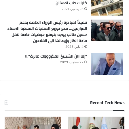
كليات طب الاسنان
6 ديسمبر، 2021
تنفيذاً لمبادرة رئيس الوزراء الخاصة بدعم
المزارعين… مدير توزيع المنتجات النفطية الاستاذ
حسين طالب يوجه بتوفير حوضيات خاصة لنقل
مادة الكاز وإيصالها الى الفلاحين
4 مايو، 2023
“زماااان الشيييخ العگروووك عالرگ”..!!
22 سبتمبر، 2023
Recent Tech News