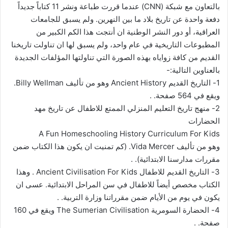
بالتعاون مع شبكة (CNN) عندما قررت طباعة ونشر 11 كتاباً جديداً
دفعة واحدة عن تاريخ بلاد ما بين النهرين. ولم يسبق للجامعات
العراقية، أو دور النشر الوطنية ان أنتجت هذا الكم الكبير من
المطبوعات التاريخية في عام واحد، ولم يسبق لها ان تناولت تاريخنا
القديم من كافة زواياه بهذه الصورة التي تناولتها المؤلفات الجديدة
بالعناوين التالية:-
1- التاريخ القديم Ancient History وهو من تأليف Billy Wellman.
ويقع في 564 صفحة. .
2- منهج تاريخ التعليم المنزلي الممتع للاطفال عن تاريخ مهد
الحضارات
A Fun Homeschooling History Curriculum For Kids
وهو من تأليف Vida Mercer. (كم تمنيت ان يكون هذا الكتاب ضمن
مقررات مدارسنا الابتدائية). .
3- التاريخ القديم للاطفال Ancient Civilisation For Kids . وهذا
الكتاب مخصص أيضاً للاطفال في سن المراحل الابتدائية. عسى ان
يكون في يوم من الأيام ضمن مقرراتنا وزارة التربية. .
4- الحضارة السومرية The Sumerian Civilisation ويقع في 160
صفحة. .