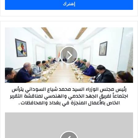
رئيس
مجلس
الوزراء
السيد
محمد
شياع
السوداني
يترأس
اجتماعاً
رئيس مجلس الوزراء السيد محمد شياع السوداني يترأس
لفريق
اجتماعاً لفريق الجهد الخدمي والهندسي لمناقشة التقرير
الجهد
الخاص بالأعمال المنجزة في بغداد والمحافظات .
الخدمي
والهندسي
لمناقشة
محمد
التقرير
محمد
الخاص
صادق
بالأعمال
الصدر