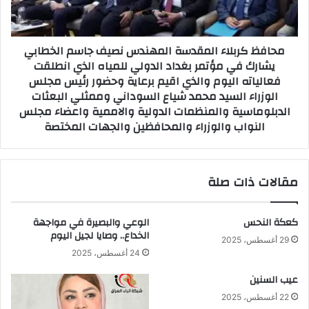
الخطابي
يشارك
في
محافظ كربلاء المقدسة المهندس نصيف جاسم الخطابي
مؤتمر
يشارك في مؤتمر بغداد الدولي للمياه الذي انطلقت
بغداد
فعالياته اليوم والذي اقيم برعاية وحضور رئيس مجلس
الدولي
الوزراء السيد محمد شياع السوداني وممثلي البعثات
للمياه
الذي
الدبلوماسية والمنظمات الدولية والاممية واعضاء مجلس
انطلقت
النواب والوزراء والمحافظين والجهات المختصة
فعالياته
اليوم
والذي
مقالات ذات صلة
اقيم
برعاية
وحضور
كعكة النحس
الوعي والبصيرة في مواجهة
رئيس
الخداع.. وصايا لجيل اليوم
مجلس
29 أغسطس، 2025
الوزراء
24 أغسطس، 2025
السيد
عيب السنين
محمد
شياع
22 أغسطس، 2025