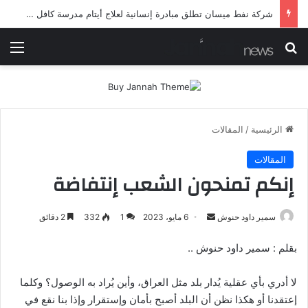
شرطة ميسان تلقي القبض على مطلقي العيارات النارية أثناء تشييع جنائزي في العمارة
بحث عن
الق
الرئيسية
/
المقالات
المقالات
إنكم تمنحون الشعب إنتفاضة
أرسل
سمير داود حنوش
6 مايو، 2023
1
332
2 دقائق
بريدا
بقلم : سمير داود حنوش ..
إلكترونيا
لا أدري بأي عقلية يُدار بلد مثل العراق، وأين يُراد به الوصول؟ وكلما
إعتقدنا أو هكذا نظن أن البلد أصبح بأمان وإستقرار وإذا بنا نقع في