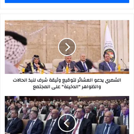
الشمري
يدعو
العشائر
لتوقيع
وثيقة
شرف
لنبذ
الحالات
والظواهر
الشمري يدعو العشائر لتوقيع وثيقة شرف لنبذ الحالات
"الدخيلة"
والظواهر "الدخيلة" على المجتمع
على
المجتمع
محافظ
كربلاء
المقدسة
المهندس
نصيف
جاسم