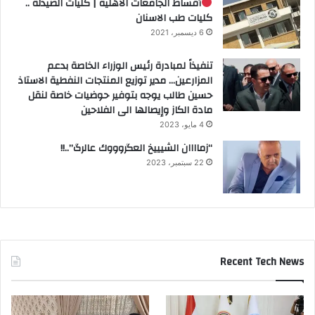
أقساط الجامعات الأهلية | كليات الصيدلة ..
كليات طب الاسنان
6 ديسمبر، 2021
تنفيذاً لمبادرة رئيس الوزراء الخاصة بدعم
المزارعين… مدير توزيع المنتجات النفطية الاستاذ
حسين طالب يوجه بتوفير حوضيات خاصة لنقل
مادة الكاز وإيصالها الى الفلاحين
4 مايو، 2023
“زماااان الشيييخ العگروووك عالرگ”..!!
22 سبتمبر، 2023
Recent Tech News