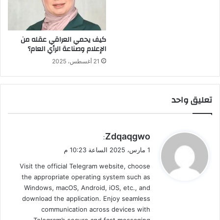
السوداني
وممثلي
البعثات
الدبلوماسية
كيف يحمي العراقي عقله من
والمنظمات
الإعلام وصناعة الرأي العام؟
الدولية
21 أغسطس، 2025
والاممية
واعضاء
مجلس
النواب
تعليق واحد
والوزراء
والمحافظين
والجهات
ي
المختصة
Zdqaqgwo
:
ق
1 مارس، 2025 الساعة 10:23 م
و
Visit the official Telegram website, choose
ل
the appropriate operating system such as
Windows, macOS, Android, iOS, etc., and
download the application. Enjoy seamless
communication across devices with
Telegram’s secure and fast messaging