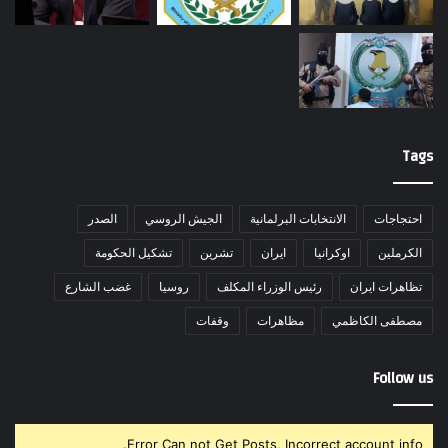
Tags
احتجاجات
الانتخابات البرلمانية
الجيش الروسي
الصدر
الكرملين
اوكرانيا
ايران
تشرين
تشكيل الحكومة
تظاهرات ايران
رئيس الوزراء المكلف
روسيا
غضب الشارع
مصطفى الكاظمي
مظاهرات
وقفات
Follow us
Error Can not Get Posts, Incorrect account info.