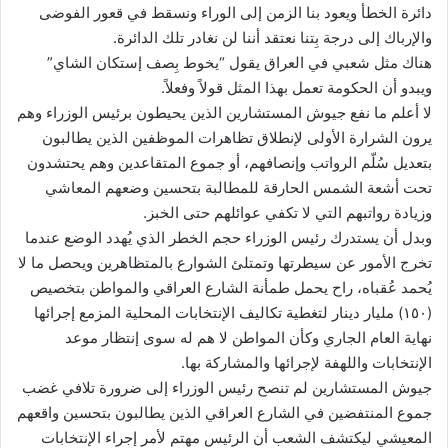
دائرة الخطأ ويعود بنا الزمن إلى الوراء ونسقط في قعور الفوضى
والإرباك إلى درجة بِتنا نعتقد أننا لن نغادر تلك الدائرة.
هناك مثل شعبي في العراق يقول “يخوط بِصف إستكان الشاي”
ويبدو أن الحكومة تعمل بهذا المثل قولاً وفعلاً.
لا أعلم ما نفع جيوش المستشارين الذين يحيطون برئيس الوزراء وهم
يرون الشرارة الأولى لإنطلاق تظاهرات الموظفين الذين يطالبون
بتعديل سُلّم الرواتب وإنصافهم، أو جموع المتقاعدين وهم يحتشدون
تحت أشعة الشمس الحارقة للمطالبة بتحسين وضعهم المعاشي
وزيادة رواتبهم التي لا تكفي عوائلهم حتى الخبز.
وبدل أن يستدرك رئيس الوزراء حجم الخطر الذي يُهدد الوضع عندما
تخرج الأمور عن سيطرتها وتمتلئ الشوارع بالمتظاهرين ويحصل ما لا
يُحمد عُقباه، راح يحمل طمأنة الشارع العراقي والمواطن بتخصيص
(١٥٠) مليار دينار لتغطية تكاليف الإنتخابات المحلية المزمع إجرائها
نهاية العام الجاري وكأن المواطن لا هم له سوى إنتظار موعد
الإنتخابات واللهفة لإجرائها والمشاركة بها.
جيوش المستشارين لم تنصح رئيس الوزراء إلى ضرورة تلافي غضب
جموع المنتفضين في الشارع العراقي الذين يطالبون بتحسين واقعهم
المعيشي ليكتشف الشعب أن الرئيس مهتم لأمر إجراء الإنتخابات