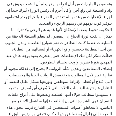
وتخصيص المليارات من أجل إنجاحها وهو يعلم أن الشعب يعيش في
واد والسلطة في وادٍ آخر، وأكاد أُجزم أن رئيس الوزراء يُدرك جيداً إن
إجراء الإنتخابات من عدمها لم تعد تهم الفقراء والجياع بقدر إهتمامهم
بتوفير قوت يومهم في زمنهم الرديء والصعب.
الحكومة تخوط بصف الإستكان لأنها غائبة عن الوعي ولا تدرك ما
يمكن أن تفعله ثورة الجياع إن إنتفضوا، لم تتعلم السلطة اللاحقة من
السابقات عندما كانت التظاهرات تعم شوارع العاصمة ومدن الجنوب
من أجل المطالبة بتحسين واقع الكهرباء أو إنتشالهم من البطالة،
فظلّت تتنكر لكل تلك الإنتفاضات حتى إنفجرت بقوة بوجه عادل عبد
المهدي بثورة تشرين وأودت بخسائر للطرفين.
إنصاف المتقاعدين وتعديل سُلّم الرواتب لا يحتاج إلى فذلكة مجتهد أو
نظرية خبير فكل المطلوب هو تخفيض الرواتب العليا والمخصصات
التي تُبذخ أو تُعطى بإفراط لموظفين وتوزيعها بشكل عادل للبقية، أو
التنازل عن نثرية الرئاسات الثلاث التي لا يُعرف أين تُصرف أو تذهب.
لا تستهينوا بمطالب هؤلاء أيتها السلطة وتضعوها على أدراج ملفات
النسيان فهي الشرارة التي إن إنطلقت فإنها ستُشعل الأخضر مع
اليابس، لا تتجاهلوا أصوات المنتفضين في الشارع فربما تتحول هذه
الصرخة إلى زلزال يُسقط عروش الحكام، نتمنى من رئيس الوزراء