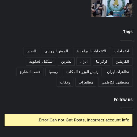
Tags
احتجاجات
الانتخابات البرلمانية
الجيش الروسي
الصدر
الكرملين
اوكرانيا
ايران
تشرين
تشكيل الحكومة
تظاهرات ايران
رئيس الوزراء المكلف
روسيا
غضب الشارع
مصطفى الكاظمي
مظاهرات
وقفات
Follow us
Error Can not Get Posts, Incorrect account info.