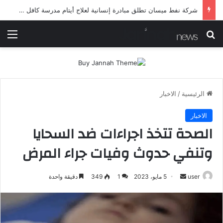
شرطة ميسان تلقي القبض على مطلقي العيارات النارية أثناء تشييع جنائزي في العمارة
بحث عن
الق
الرئيسية
/
الاخبار
الاخبار
الصحة تتخذ اجراءات ضد السحايا
وتنفي حدوث وفيات جراء المرض
أرسل
user
5 مايو، 2023
1
349
دقيقة واحدة
بريدا
إلكترونيا