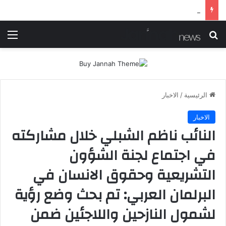
شرطة ميسان تلقي القبض على مطلقي العيارات النارية أثناء تشييع جنائزي في العمارة
بحث عن
الق
الرئيسية
/
الاخبار
الاخبار
النائب ناظم الشبلي خلال مشاركته
في اجتماع لجنة الشؤون
التشريعية وحقوق الانسان في
البرلمان العربي: تم بحث وضع رؤية
لشمول النازحين واللاجئين ضمن