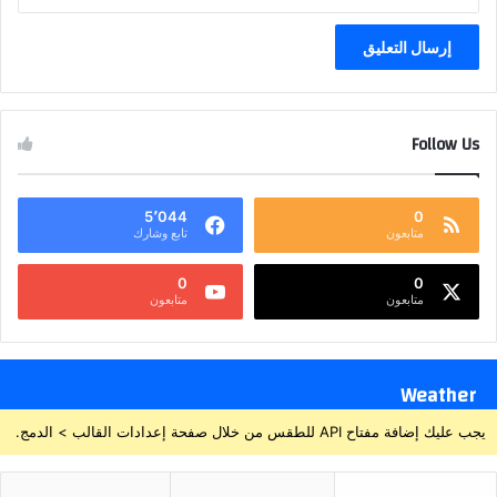
Follow Us
5٬044
0
متابعون
تابع وشارك
0
0
متابعون
متابعون
Weather
يجب عليك إضافة مفتاح API للطقس من خلال صفحة إعدادات القالب > الدمج.