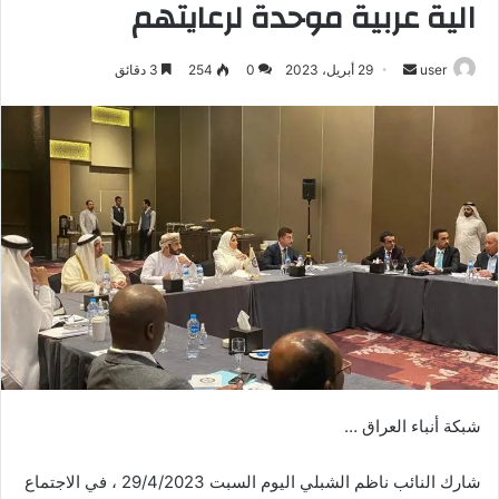
الية عربية موحدة لرعايتهم
أرسل
user
29 أبريل، 2023
0
254
3 دقائق
بريدا
إلكترونيا
شبكة أنباء العراق …
شارك النائب ناظم الشبلي اليوم السبت 29/4/2023 ، في الاجتماع