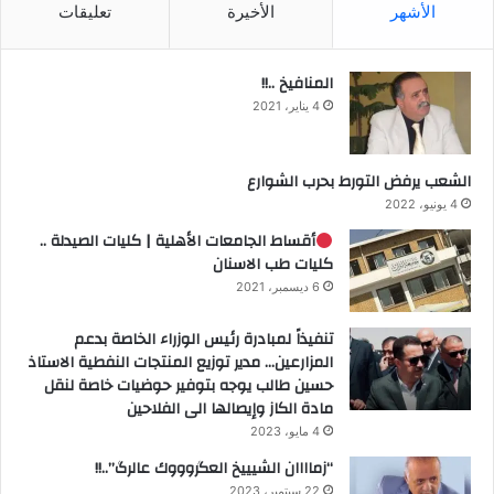
الأشهر
الأخيرة
تعليقات
المنافيخ ..!!
4 يناير، 2021
الشعب يرفض التورط بحرب الشوارع
4 يونيو، 2022
أقساط الجامعات الأهلية | كليات الصيدلة ..
كليات طب الاسنان
6 ديسمبر، 2021
تنفيذاً لمبادرة رئيس الوزراء الخاصة بدعم
المزارعين… مدير توزيع المنتجات النفطية الاستاذ
حسين طالب يوجه بتوفير حوضيات خاصة لنقل
مادة الكاز وإيصالها الى الفلاحين
4 مايو، 2023
“زماااان الشيييخ العگروووك عالرگ”..!!
22 سبتمبر، 2023