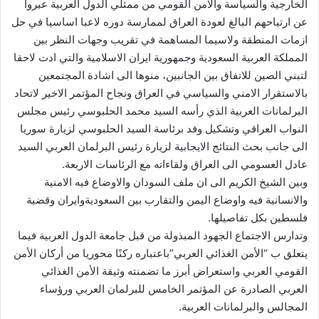
الخارجية والسياسة والامن القومي من ممثلي الدول العربية عبروا
عن ارتياحهم البالغ لعودة العراق لممارسة دوره لاعبا اساسيا في حل
ازمات المنطقة ولاسيما المساهمة في تقريب وجهات النظر بين
المملكة العربية السعودية وجمهورية ايران الاسلامية والتي ادت لاحقا
لتبني الصين للاتفاق بين الجانبين، منوها الى اشادة المجتمعين
بالاستقرار الامني والسياسي في العراق ونجاح المؤتمر الاخير لاتحاد
البرلمانات العربية الذي رأسه السيد محمد الحلبوسي رئيس مجلس
النواب العراقي وتشكيل وفد برئاسة السيد الحلبوسي لزيارة سوريا
الى جانب بحث النتائج الايجابية لزيارة رئيس البرلمان العربي السيد
عادل العسومي الى العراق ولقاءاته مع الرئاسات الاربعة.
وبين الشيخ الكريم الى ان ملف السودان والاوضاع فيه الامنية
والانسانية فيه واوضاع اليمن والتقارب بين السعوديةوايران وقضية
فلسطين بكل تفاصيلها.
وتدارس الاجتماع الجهود المبذولة من قبل جامعة الدول العربية فيما
يتعلق ب “الأمن الغذائي العربي”باعتباره ركنًا محوريا من أركان الأمن
القومي العربي واستعراض أبرز ما تضمنته وثيقة الأمن الغذائي
العربي الصادرة عن المؤتمر الخامس للبرلمان العربي ورؤساء
المجالس والبرلمانات العربية.