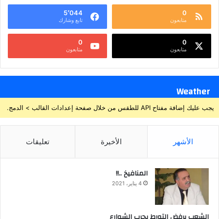
5٬044
0
متابعون
تابع وشارك
0
0
متابعون
متابعون
Weather
يجب عليك إضافة مفتاح API للطقس من خلال صفحة إعدادات القالب > الدمج.
الأشهر
الأخيرة
تعليقات
المنافيخ ..!!
4 يناير، 2021
الشعب يرفض التورط بحرب الشوارع