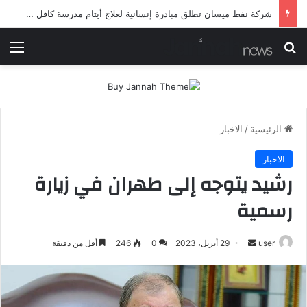
شرطة ميسان تلقي القبض على مطلقي العيارات النارية أثناء تشييع جنائزي في العمارة
بحث عن
الق
الرئيسية
/
الاخبار
الاخبار
رشيد يتوجه إلى طهران في زيارة
رسمية
أرسل
user
29 أبريل، 2023
0
246
أقل من دقيقة
بريدا
إلكترونيا