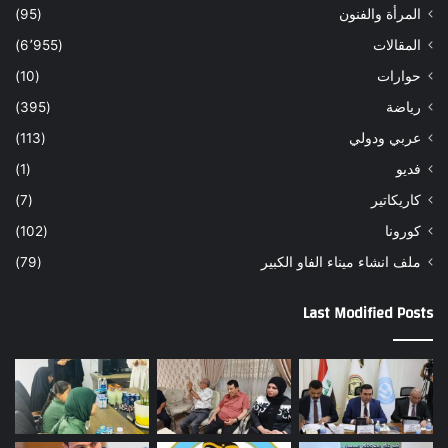
المرأة والفنون
(95)
المقالات
(6٬955)
حوارات
(10)
رياضة
(395)
عربي ودولي
(113)
فديو
(1)
كاريكاتير
(7)
كورونا
(102)
ملف انشاء ميناء الفاو الكبير
(79)
Last Modified Posts