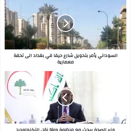
يأمر
بتحويل
شارع
حيفا
في
بغداد
الى
تحفة
السوداني يأمر بتحويل شارع حيفا في بغداد الى تحفة
معمارية
معمارية
وزير
الصحة
يبحث
مع
منظمة
‏Gico
نقل
التكنولوجيا
الألمانية
وزير الصحة يبحث مع منظمة ‏Gico نقل التكنولوجيا
إلى