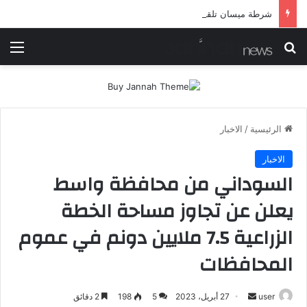
شرطة ميسان تلقي القبض على مطلقي العيارات النارية أثناء تشييع جنائزي في العمارة
بحث عن
الق
الرئيسية
/
الاخبار
الاخبار
السوداني من محافظة واسط
يعلن عن تجاوز مساحة الخطة
الزراعية 7.5 ملايين دونم في عموم
المحافظات
أرسل
user
27 أبريل، 2023
5
198
2 دقائق