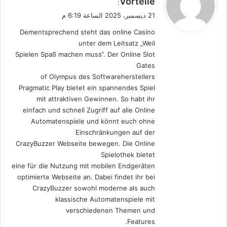
Vorteile
:
و
21 ديسمبر، 2025 الساعة 6:19 م
ل
Dementsprechend steht das online Casino
unter dem Leitsatz „Weil
Spielen Spaß machen muss“. Der Online Slot
Gates
of Olympus des Softwareherstellers
Pragmatic Play bietet ein spannendes Spiel
mit attraktiven Gewinnen. So habt ihr
einfach und schnell Zugriff auf alle Online
Automatenspiele und könnt euch ohne
Einschränkungen auf der
CrazyBuzzer Webseite bewegen. Die Online
Spielothek bietet
eine für die Nutzung mit mobilen Endgeräten
optimierte Webseite an. Dabei findet ihr bei
CrazyBuzzer sowohl moderne als auch
klassische Automatenspiele mit
verschiedenen Themen und
Features.