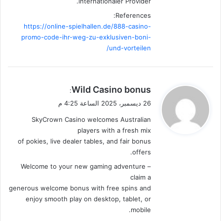
internationaler Provider.
References:
https://online-spielhallen.de/888-casino-
promo-code-ihr-weg-zu-exklusiven-boni-
und-vorteilen/
ي
Wild Casino bonus
:
ق
26 ديسمبر، 2025 الساعة 4:25 م
و
SkyCrown Casino welcomes Australian
ل
players with a fresh mix
of pokies, live dealer tables, and fair bonus
offers.
Welcome to your new gaming adventure –
claim a
generous welcome bonus with free spins and
enjoy smooth play on desktop, tablet, or
mobile.