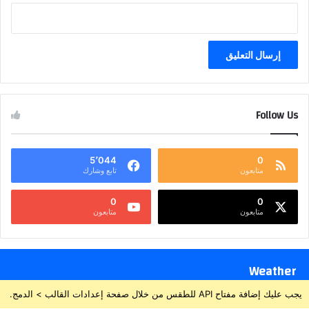
Follow Us
5٬044
0
متابعون
تابع وشارك
0
0
متابعون
متابعون
Weather
يجب عليك إضافة مفتاح API للطقس من خلال صفحة إعدادات القالب > الدمج.