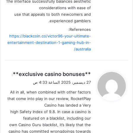
The interface successfully balances aesthetic
considerations with ease of
use that appeals to both newcomers and
experienced gamblers.
References:
https://blackcoin.co/victor96-your-ultimate-
entertainment-destination-1-gaming-hub-in-
australia/
ي
**exclusive casino bonuses**
:
ق
27 ديسمبر، 2025 الساعة 4:33 ص
و
All in all, when combined with other factors
ل
that come into play in our review, RocketPlay
Casino has landed a Very
high Safety Index of 9.8. In case a casino is
featured on a blacklist, including our
own Casino Guru blacklist, it’s likely that the
casino has committed wrongdoings towards