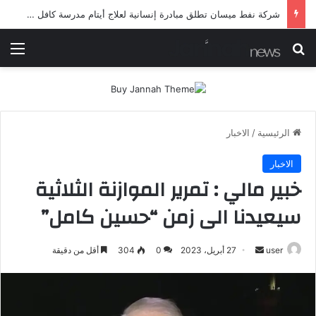
شرطة ميسان تلقي القبض على مطلقي العيارات النارية أثناء تشييع جنائزي في العمارة
بحث عن
الق
الرئيسية
/
الاخبار
الاخبار
خبير مالي : تمرير الموازنة الثلاثية
سيعيدنا الى زمن “حسين كامل”
أرسل
user
27 أبريل، 2023
0
304
أقل من دقيقة
بريدا
إلكترونيا