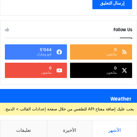
Follow Us
5٬044
0
متابعون
تابع وشارك
0
0
متابعون
متابعون
Weather
يجب عليك إضافة مفتاح API للطقس من خلال صفحة إعدادات القالب > الدمج.
الأشهر
الأخيرة
تعليقات