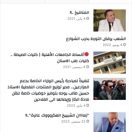
المنافيخ ..!!
4 يناير، 2021
الشعب يرفض التورط بحرب الشوارع
4 يونيو، 2022
أقساط الجامعات الأهلية | كليات الصيدلة ..
كليات طب الاسنان
6 ديسمبر، 2021
تنفيذاً لمبادرة رئيس الوزراء الخاصة بدعم
المزارعين… مدير توزيع المنتجات النفطية الاستاذ
حسين طالب يوجه بتوفير حوضيات خاصة لنقل
مادة الكاز وإيصالها الى الفلاحين
4 مايو، 2023
“زماااان الشيييخ العگروووك عالرگ”..!!
22 سبتمبر، 2023