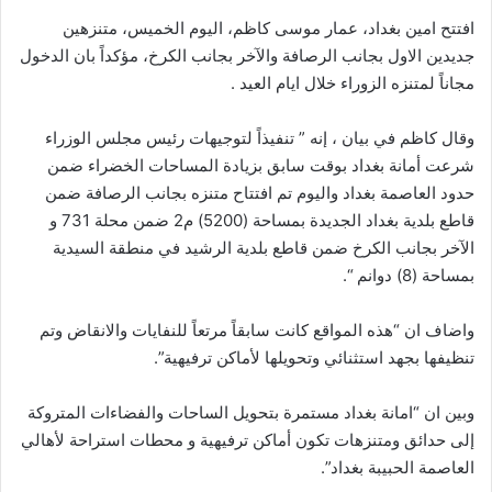
افتتح امين بغداد، عمار موسى كاظم، اليوم الخميس، متنزهين
جديدين الاول بجانب الرصافة والآخر بجانب الكرخ، مؤكداً بان الدخول
مجاناً لمتنزه الزوراء خلال ايام العيد .
وقال كاظم في بيان ، إنه ” تنفيذاً لتوجيهات رئيس مجلس الوزراء
شرعت أمانة بغداد بوقت سابق بزيادة المساحات الخضراء ضمن
حدود العاصمة بغداد واليوم تم افتتاح متنزه بجانب الرصافة ضمن
قاطع بلدية بغداد الجديدة بمساحة (5200) م2 ضمن محلة 731 و
الآخر بجانب الكرخ ضمن قاطع بلدية الرشيد في منطقة السيدية
بمساحة (8) دوانم “.
واضاف ان “هذه المواقع كانت سابقاً مرتعاً للنفايات والانقاض وتم
تنظيفها بجهد استثنائي وتحويلها لأماكن ترفيهية”.
وبين ان “امانة بغداد مستمرة بتحويل الساحات والفضاءات المتروكة
إلى حدائق ومتنزهات تكون أماكن ترفيهية و محطات استراحة لأهالي
العاصمة الحبيبة بغداد”.