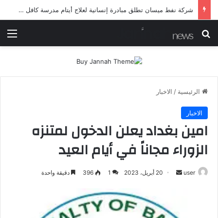
شرطة ميسان تلقي القبض على مطلقي العيارات النارية أثناء تشييع جنائزي في العمارة
بحث عن
الق
الرئيسية
/
الاخبار
الاخبار
امين بغداد يعلن الدخول لمتنزه
الزوراء مجاناً في أيام العيد
أرسل
user
20 أبريل، 2023
1
396
دقيقة واحدة
بريدا
إلكترونيا