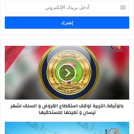
أدخل
بريدك
الإلكتروني
بالوثيقة..التربية
توقف
استقطاع
القروض
و
السلف
لشهر
نيسان
و
بالوثيقة..التربية توقف استقطاع القروض و السلف لشهر
تعيدها
نيسان و تعيدها لمستحقيها
لمستحقيها
النزاهة:
الحبس