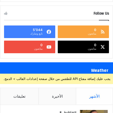
Follow Us
5٬044
0
متابعون
تابع وشارك
0
0
متابعون
متابعون
Weather
يجب عليك إضافة مفتاح API للطقس من خلال صفحة إعدادات القالب > الدمج.
الأشهر
الأخيرة
تعليقات
المنافيخ ..!!