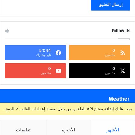
Follow Us
5٬044
0
متابعون
تابع وشارك
0
0
متابعون
متابعون
Weather
يجب عليك إضافة مفتاح API للطقس من خلال صفحة إعدادات القالب > الدمج.
الأشهر
الأخيرة
تعليقات