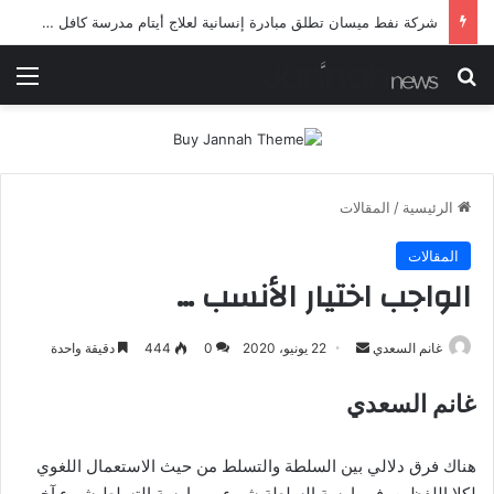
شركة نفط ميسان تطلق مبادرة إنسانية لعلاج أيتام مدرسة كافل اليتيم
بحث عن
الق
الرئيسية
/
المقالات
المقالات
الواجب اختيار الأنسب …
أرسل
غانم السعدي
22 يونيو، 2020
0
444
دقيقة واحدة
بريدا
غانم السعدي
إلكترونيا
هناك فرق دلالي بين السلطة والتسلط من حيث الاستعمال اللغوي
لكلا اللفظين ,فممارسة السلطة شيء وممارسة التسلط شيء آخر