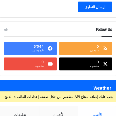
Follow Us
5٬044
0
متابعون
تابع وشارك
0
0
متابعون
متابعون
Weather
يجب عليك إضافة مفتاح API للطقس من خلال صفحة إعدادات القالب > الدمج.
الأشهر
الأخيرة
تعليقات