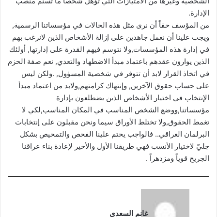
الشخصية وغيرها من الامتيازات التي تؤهل شخصاً ما تسنّم منصب
الإدارة.
من المؤسف حقاً أن نرى مثل هذه الحالات في مؤسساتنا الرسمية,
ويجب علينا أن نعمل جاهدين على إزالة الأشخاص الذين لانرغب بهم
في إدارة هذه المؤسسات,ولا نتوسم فيهم القدرة على إدارتها, أولئك
الذين يوارون عقدهم باعتماد مبدأ الاضطهاد والتعدي, نعم صفة الحزم
في اتخاذ القرار لابد أن تتوفر في شخصية المسؤول, .ولكن ليس
على حساب حقوق الآخرين, وإنتهاك كرامتهم,ولابد من اعتماد مبدأ
الإنتخاب في اختيار الأشخاص الذين يضطلعون بإدارة
مؤسساتنا,ووضع الشخص المناسب في المكان المناسب,لكي لا
تغمط الحقوق,ولا تختلط الأوراق سيما ونحن مقبلون على إنتخابات
البرلمان العراقي.. فالواجب يحتم علينا الفحص والتمحيص بشكل
جليّ لاختيار الأنسب فهي طريقنا الأول والأخير لإعادة بناء عراقنا
الجريح قوياً ومزدهراً .
غانم السعدي