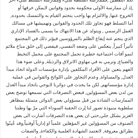
,إذ أن ممارسة الأولى محكومة بحدود وقوانين لايمكن خرقها أو
الخروج عنها, والالتزام بها واجب يتحتم القيام به والتمسك بحدوده,
أما التسلط فهو تجاوز تلك الحدود والقوانين وتهميشها في مسالك
العمل الرسمي , ويتولد عن هذا الانتهاك ما يسمى بالفساد الإداري
الذي ينجم عنه إيقاع الظلم بالمرؤوسين فيؤثر ذلك في المجتمع
تأثيراً كبيراً, ينعكس على وضعه النفسي, فيفضي إلى خلق مناخ ملائم
لنمو آفات اجتماعية خطيرة تحمل المجتمع على محمل التخبط
والضياع, وترمي به في مهاوي الانزلاق والرذيلة, وعلى ضوء هذا
الفهم يتعين على الأفراد المكلفين بإدارة مؤسسات الدولة اتخاذ مبدأ
العدل, والمساواة, وعدم التجاوز على اللوائح والقوانين في عملية
إدارة مؤسساتهم, لكن ما يحدث في دوائرنا لايوحي باتخاذ مبدأ العدل
من لدن بعض المسؤولين, فبعض التصرفات التي نسمعها توضح بعض
الممارسات الشاذة من قبل مسؤولي بعض الدوائر, متمثلة بمظاهر
سلطوية منبوذة تصور لنا إرث الحقبة السوداء التي مرّ بها وطننا
العزيز بشكل جلي,حتى ان بعض هذه التصرفات أشارت الى بعض
الصنوف من المسؤولين غير المؤهلين علمياً او إدارياً أوفنياً,وقد عُينّوا
بطرائق معروفة, لاتعتمد الشهادة العلمية والكفاءة, والصفات