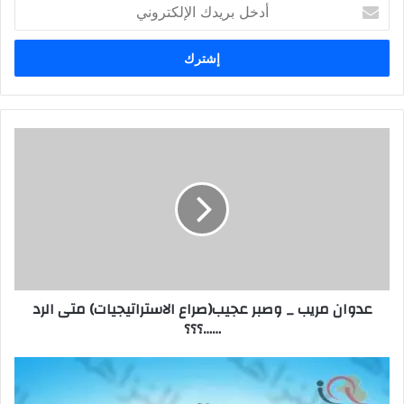
أدخل
بريدك
الإلكتروني
عدوان
مريب
_
وصبر
عجيب(صراع
الاستراتيجيات)
متى
الرد
……؟؟؟
عدوان مريب _ وصبر عجيب(صراع الاستراتيجيات) متى الرد
……؟؟؟
النزاهة:
1088
مداناً