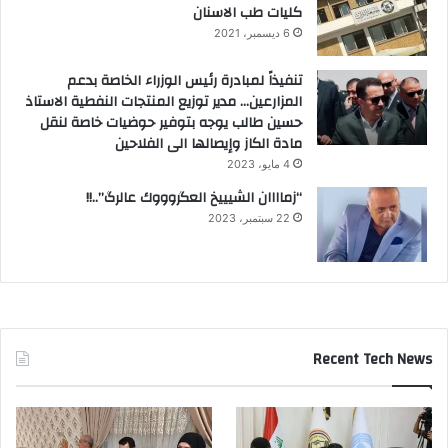
كليات طب الاسنان
6 ديسمبر، 2021
تنفيذاً لمبادرة رئيس الوزراء الخاصة بدعم
المزارعين… مدير توزيع المنتجات النفطية الاستاذ
حسين طالب يوجه بتوفير حوضيات خاصة لنقل
مادة الكاز وإيصالها الى الفلاحين
4 مايو، 2023
“زماااان الشيييخ العگروووك عالرگ”..!!
22 سبتمبر، 2023
Recent Tech News