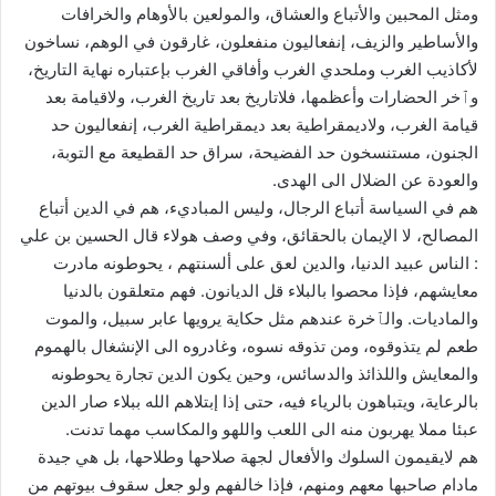
ومثل المحبين والأتباع والعشاق، والمولعين بالأوهام والخرافات
والأساطير والزيف، إنفعاليون منفعلون، غارقون في الوهم، نساخون
لأكاذيب الغرب وملحدي الغرب وأفاقي الغرب بإعتباره نهاية التاريخ،
وٱخر الحضارات وأعظمها، فلاتاريخ بعد تاريخ الغرب، ولاقيامة بعد
قيامة الغرب، ولاديمقراطية بعد ديمقراطية الغرب، إنفعاليون حد
الجنون، مستنسخون حد الفضيحة، سراق حد القطيعة مع التوبة،
والعودة عن الضلال الى الهدى.
هم في السياسة أتباع الرجال، وليس المباديء، هم في الدين أتباع
المصالح، لا الإيمان بالحقائق، وفي وصف هولاء قال الحسين بن علي
: الناس عبيد الدنيا، والدين لعق على ألسنتهم ، يحوطونه مادرت
معايشهم، فإذا محصوا بالبلاء قل الديانون. فهم متعلقون بالدنيا
والماديات. والٱخرة عندهم مثل حكاية يرويها عابر سبيل، والموت
طعم لم يتذوقوه، ومن تذوقه نسوه، وغادروه الى الإنشغال بالهموم
والمعايش واللذائذ والدسائس، وحين يكون الدين تجارة يحوطونه
بالرعاية، ويتباهون بالرياء فيه، حتى إذا إبتلاهم الله ببلاء صار الدين
عبئا مملا يهربون منه الى اللعب واللهو والمكاسب مهما تدنت.
هم لايقيمون السلوك والأفعال لجهة صلاحها وطلاحها، بل هي جيدة
مادام صاحبها معهم ومنهم، فإذا خالفهم ولو جعل سقوف بيوتهم من