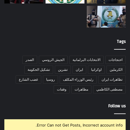
Tags
احتجاجات
الانتخابات البرلمانية
الجيش الروسي
الصدر
الكرملين
اوكرانيا
ايران
تشرين
تشكيل الحكومة
تظاهرات ايران
رئيس الوزراء المكلف
روسيا
غضب الشارع
مصطفى الكاظمي
مظاهرات
وقفات
Follow us
Error Can not Get Posts, Incorrect account info.