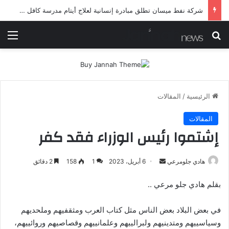
شرطة ميسان تلقي القبض على مطلقي العيارات النارية أثناء تشييع جنائزي في العمارة
بحث عن
الق
الرئيسية
/
المقالات
المقالات
إشتموا رئيس الوزراء فقد كفر
أرسل
هادي جلومرعي
6 أبريل، 2023
1
158
2 دقائق
بريدا
بقلم هادي جلو مرعي ..
إلكترونيا
في بعض البلاد بعض الناس مثل كتاب العرب ومثقفيهم وملحديهم
وسياسييهم ومتدينيهم ولبرالييهم وعلمانييهم وقصاصيهم وروائييهم،