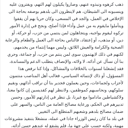
ذهب كرهوه ونبذوه عنهم، وصاروا يكيلون لهم التهم، ويفترون عليه
وينسبونه الى الشيطان، هم لاينظرون الى بلدهم بوصفه بحاجة الى
الإخلاص في العمل، والجد في المسعى، وكان حريا بهم أن يقفوا
ويتأملوا مايقوم به من عمل وأداء فإذا أصلح، ونجح في إدارة الأمور
تركوه ليقوم بواجبه، ويتجاهلون لمن ينتمي من حزب، أو حركة، أو
دين، أو مذهب، أو إعتقاد، فالناس بحاجة الى العمل والطعام والرعاية
الصحية والكرامة والعيش اللائق، وليس مهما إنتماء من يخدمهم،
لكنهم في ذلك لايهتمون سوى لمن ينتم من حزب، أو جماعة، وحري
بنا أن نسأل عن أدائه، لا ولائه، والإنصاف يتطلب الدعم والمساندة،
فقد إنشغلنا لسنوات بالخلافات والمشاكل، وإذا كنا نرفض هذا
المسؤول، أو ذاك لإنتمائه السياسي، فغالب أهل المناصب منتمون
لأحزاب ولجماعات، وحين يعملون فجدير بنا أن نراقب أدائهم، ونقيم
سلوكهم، ونحاسبهم كموظفين، ولاننظر لهم كقديسين إن كانوا معنا،
ولاكشياطين ماداموا مع غيرنا، بل ننظر في إدارتهم للأمور، وحسن
تدبيرهم في الحكم، ورعاية مصالح العامة من الناس، والسهر على
ضمان مصالح بلدهم وشعبهم المتطلع الى التغيير.
‏في بلد ما كان رئيس الوزراء جادا في عمله، منشغلا بتنفيذ مشروعات
مهمة، ولكنه حسب على جهة ما، فلم يشفع له عندهم حسن أدائه،