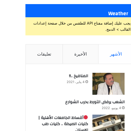
Weather
يجب عليك إضافة مفتاح API للطقس من خلال صفحة إعدادات
القالب > الدمج.
الأشهر
الأخيرة
تعليقات
المنافيخ ..!!
4 يناير، 2021
الشعب يرفض التورط بحرب الشوارع
4 يونيو، 2022
أقساط الجامعات الأهلية |
كليات الصيدلة .. كليات طب
الاسنان