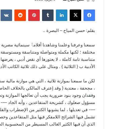
بريدا
فيسبوك
‫X
لينكدإن
بينتيريست
إلكترونيا
بقلم: حسن المياح – البصرة ..
سمعنا وعرفنا وعلمنا وشاهدنا أفلامٱ سينمائية مصرية ، أ
مختلفة ؛ لكنها مكملة ومتواصلة ومتناسقة ومستوسقة ومت
متناسبة تامة كاملة ، لا يعتورها أي نقص أدبي ، يعرضها
الأدبية ب { الثلاثية } . ومثال على ذلك ثلاثية الكاتب
لكن ما سمعنا بموازنة ثلاثية ، التي هي موازنة مالية سنو
، مجحفة ، معتدية { وقد إعترف المالكي بالخلاف الحاصل
وفقدان وجود بنود ضرورية يجب أن تعالجها الموازنة و
مسؤول صعلوك ، كشريحة المتقاعدين ، وأنه الجاد —- كم
—- في تعديلها ، لما يشوبها الكثير من الإضطراب والقلق 
الذي أن فيها الكثير الغالب المسيطر من المحسوبية الح