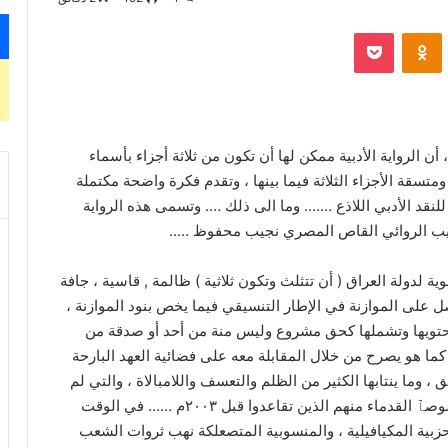
‫Pocket
Odnoklassniki
ن الرواية الأدبية ممكن لها أن تكون من ثلاثة أجزاء بأسماء
سقة الأجزاء الثلاثة فيما بينها ، وتقدم فكرة واضحة مكتملة
 للنقد الأدبي اللاذع ……. وما الى ذلك …. وتسمى هذه الرواية
 الأديب الروائي القاص المصري نجيب محفوظ …..
ية لدولة العراق ( أن تتثلث وتكون ثلاثية ) ظالمة , قاسية ، جافة
 على الموازنة في الإطار التنسيقي فيما يخص بنود الموازنة ،
تحتويها وتشملها كحق مشروع وليس منة من أحد أو صدقة من
ا هو يصرح من خلال المقابلة معه على فضائية العهد البارحة
، وما ينتابها الكثير من الظلم والتعسف واللامبالاة ، والتي لم
تشمل فيها الشرائح اللامفكر فيها مثل المتقاعدين وخصوصٱ القدماء منهم الذين تقاعدوا قبل ٢٠٠٣م …… في الوقت
زبية المكيافيلية ، والمنسوبية المتصعلكة نهب ثروات الشعب