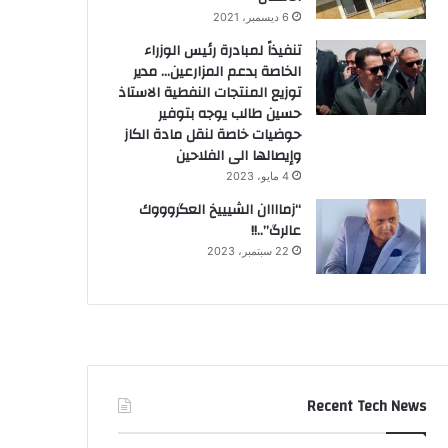
6 ديسمبر، 2021
تنفيذاً لمبادرة رئيس الوزراء
الخاصة بدعم المزارعين… مدير
توزيع المنتجات النفطية الاستاذ
حسين طالب يوجه بتوفير
حوضيات خاصة لنقل مادة الكاز
وإيصالها الى الفلاحين
4 مايو، 2023
“زماااان الشيييخ العگروووك
عالرگ”..!!
22 سبتمبر، 2023
Recent Tech News