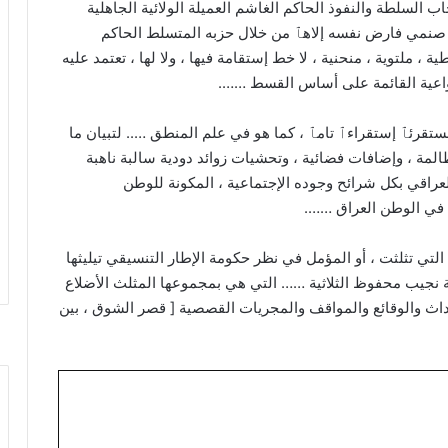
 السلطة والنفوذ الحاكم الغاشم العميلة الولائية الجاهلية
د صنمي فارض نفسه إلاهٱ من خلال حزبه المتسلط الحاكم
، ملتوية ، منحنية ، لا خط إستقامة فيها ، ولا لها ، تعتمد عليه
الواعية القائمة على أساس القسط …….
 مستقرئٱ إستقراءٱ تامٱ ، كما هو في علم المنطق ….. لتبيان ما
المة ، وإضافات فضائية ، وتحشيات زوائد دودية سالبة ناهبة
راقي بكل شرائح وجوده الإجتماعية ، المكونة للوطن
 في الوطن العراق …….
 التي تثلثت ، أو المؤمل في نظر حكومة الإطار التنسيقي تيليثها
ة نجيب محفوظ الثلاثية …… التي هي بمجموعها المثلث الأضلاع
حداث والوقائع والمواقف والمجريات القصصية [ قصر الشوق ، بين