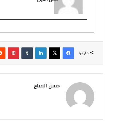
فيسبوك
‫X
لينكدإن
بينتي
شاركها
حسن المياح