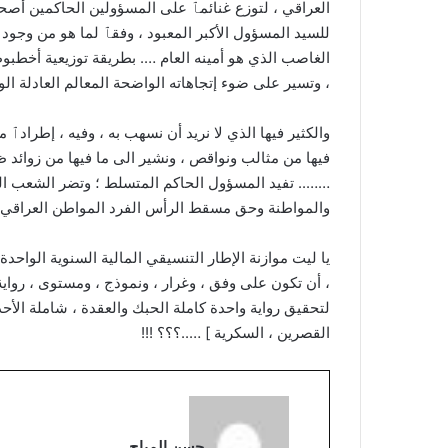
العراقي ، لتوزع غنائمٱ على المسؤولين الحاكمين أصحاب
للسيد المسؤول الأكبر المعبود ، وفقٱ لما هو من وجو
الغاصب الذي هو أمينه العام …. بطريقة توزيعية أخطبوطية 
، وتسير على ضوء إتجاهاته الواضحة المعالم العادلة 
والكثير فيها الذي لا نريد أن نسهب به ، وفيه ، إطرادٱ
فيها من مثالب ونواقص ، ونشير الى ما فيها من زوائد ظ
…….. تفيد المسؤول الحاكم المتسلط ؛ وتضر الشعب الع
والمواطنة وحق مسقط الرأس الفرد المواطن العراقي
يا ليت موازنة الإطار التنسيقي المالية السنوية الواحدة
، أن تكون على وفق ، وغرار ، ونموذج ، ومستوى ، رواي
لتحقيق رواية واحدة كاملة الحبك والعقدة ، شاملة الأ
القصرين ، السكرية ] …..؟؟؟ !!!
حسن المياح