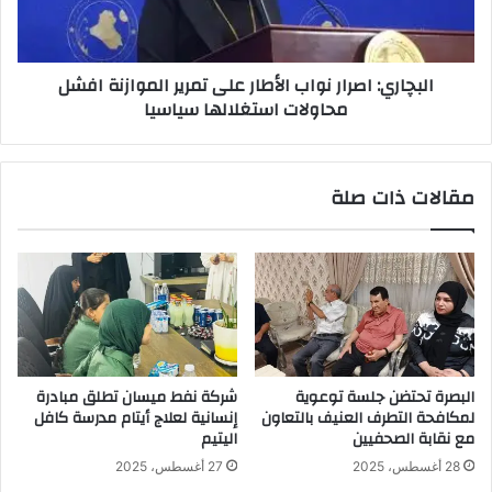
الموازنة
افشل
محاولات
البچاري: اصرار نواب الأطار على تمرير الموازنة افشل
استغلالها
محاولات استغلالها سياسيا
سياسيا
مقالات ذات صلة
البصرة تحتضن جلسة توعوية
شركة نفط ميسان تطلق مبادرة
لمكافحة التطرف العنيف بالتعاون
إنسانية لعلاج أيتام مدرسة كافل
مع نقابة الصحفيين
اليتيم
28 أغسطس، 2025
27 أغسطس، 2025