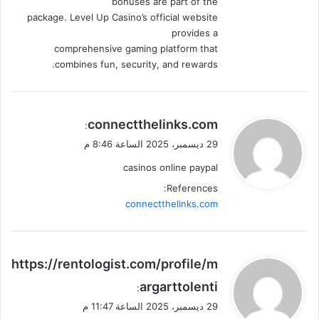
bonuses are part of the
package. Level Up Casino’s official website
provides a
comprehensive gaming platform that
combines fun, security, and rewards.
ي
connectthelinks.com
:
ق
29 ديسمبر، 2025 الساعة 8:46 م
و
casinos online paypal
ل
References:
connectthelinks.com
ي
https://rentologist.com/profile/m
ق
argarttolenti
:
و
29 ديسمبر، 2025 الساعة 11:47 م
ل