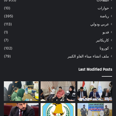
المقالات
(6٬955)
حوارات
(10)
رياضة
(395)
عربي ودولي
(113)
فديو
(1)
كاريكاتير
(7)
كورونا
(102)
ملف انشاء ميناء الفاو الكبير
(79)
Last Modified Posts