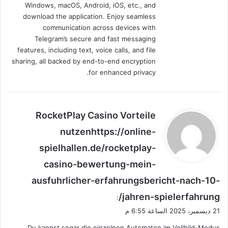
Windows, macOS, Android, iOS, etc., and
download the application. Enjoy seamless
communication across devices with
Telegram’s secure and fast messaging
features, including text, voice calls, and file
sharing, all backed by end-to-end encryption
for enhanced privacy.
ي
RocketPlay Casino Vorteile
ق
nutzenhttps://online-
و
spielhallen.de/rocketplay-
ل
casino-bewertung-mein-
ausfuhrlicher-erfahrungsbericht-nach-10-
jahren-spielerfahrung/
:
21 ديسمبر، 2025 الساعة 6:55 م
Du kannst sogar die einzelnen Automaten im Vollbild-Modus