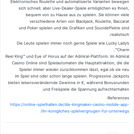
Elektronisches Roulette und automatisierte Varianten bewegen
sich schnell, aber Live-Dealer-Spiele ermöglichen es Ihnen,
bequem von zu Hause aus zu spielen. Sie können viele
verschiedene Arten von Blackjack, Roulette, Baccarat
und Poker spielen und die Grafiken und Soundeffekte sind
realistisch.
Die Leute spielen immer noch gerne Spiele wie Lucky Lady’s
Charm™,
Reel King™ und Eye of Horus auf der Admiral-Plattform. Im Admiral
Casino Online sind Spielautomaten die Hauptattraktion, die die
Spieler immer wieder zurückkommen lässt, egal ob sie neu
im Spiel sind oder schon lange spielen. Progressive Jackpots
bieten lebensverändernde Gewinne in €, während Bonusrunden
und Freispiele die Spannung aufrechterhalten.
References:
https://online-spielhallen.de/die-kingmaker-casino-mobile-app-
ihr-konigliches-spielvergnugen-fur-unterwegs/