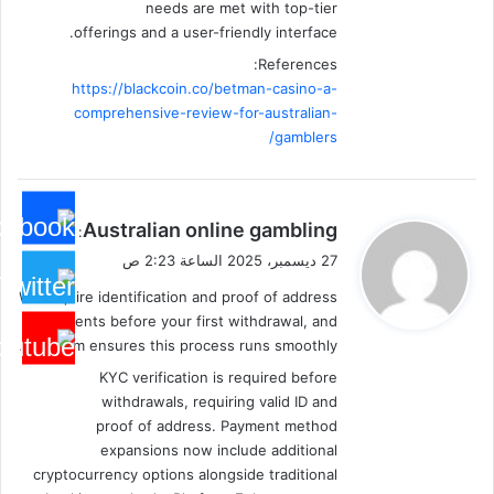
needs are met with top-tier
offerings and a user-friendly interface.
References:
https://blackcoin.co/betman-casino-a-
comprehensive-review-for-australian-
gamblers/
ي
Australian online gambling
:
ق
27 ديسمبر، 2025 الساعة 2:23 ص
و
We require identification and proof of address
ل
documents before your first withdrawal, and
our team ensures this process runs smoothly.
KYC verification is required before
withdrawals, requiring valid ID and
proof of address. Payment method
expansions now include additional
cryptocurrency options alongside traditional