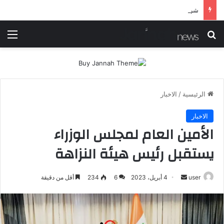
شرطة ميسان تلقي القبض على مطلقي العيارات النارية أثناء تشييع جنائزي في العمارة
بحث عن
الق
الرئيسية
/
الاخبار
الاخبار
الأمين العام لمجلس الوزراء
يستقبل رئيس هيئة النزاهة
أرسل
user
4 أبريل، 2023
6
234
أقل من دقيقة
بريدا
إلكترونيا