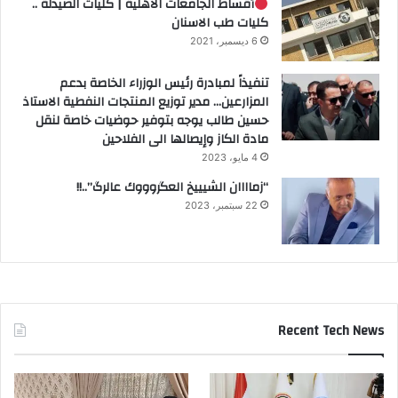
أقساط الجامعات الأهلية | كليات الصيدلة ..
كليات طب الاسنان
6 ديسمبر، 2021
تنفيذاً لمبادرة رئيس الوزراء الخاصة بدعم
المزارعين… مدير توزيع المنتجات النفطية الاستاذ
حسين طالب يوجه بتوفير حوضيات خاصة لنقل
مادة الكاز وإيصالها الى الفلاحين
4 مايو، 2023
“زماااان الشيييخ العگروووك عالرگ”..!!
22 سبتمبر، 2023
Recent Tech News