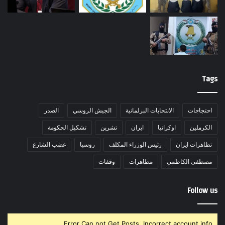
Tags
احتجاجات
الانتخابات البرلمانية
الجيش الروسي
الصدر
الكرملين
اوكرانيا
ايران
تشرين
تشكيل الحكومة
تظاهرات ايران
رئيس الوزراء المكلف
روسيا
غضب الشارع
مصطفى الكاظمي
مظاهرات
وقفات
Follow us
Error Can not Get Posts, Incorrect account info.