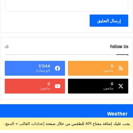
Follow Us
5٬044
0
متابعون
تابع وشارك
0
0
متابعون
متابعون
Weather
يجب عليك إضافة مفتاح API للطقس من خلال صفحة إعدادات القالب > الدمج.