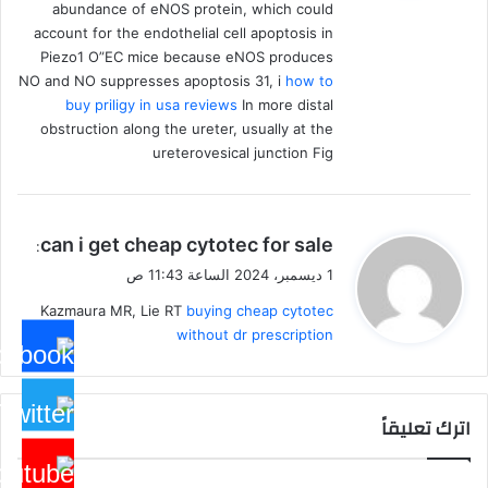
abundance of eNOS protein, which could
account for the endothelial cell apoptosis in
Piezo1 О”EC mice because eNOS produces
NO and NO suppresses apoptosis 31, i
how to
buy priligy in usa reviews
In more distal
obstruction along the ureter, usually at the
ureterovesical junction Fig
ي
can i get cheap cytotec for sale
:
ق
1 ديسمبر، 2024 الساعة 11:43 ص
و
Kazmaura MR, Lie RT
buying cheap cytotec
ل
without dr prescription
اترك تعليقاً