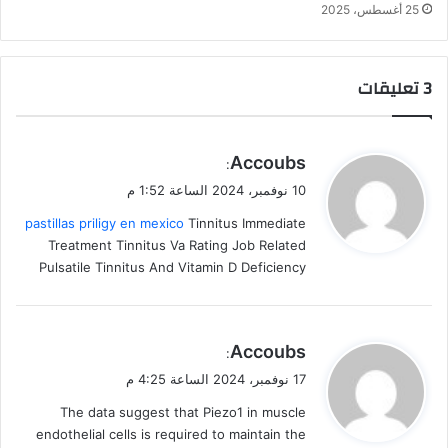
25 أغسطس، 2025
‫3 تعليقات
ي
Accoubs
:
ق
10 نوفمبر، 2024 الساعة 1:52 م
و
pastillas priligy en mexico
Tinnitus Immediate
ل
Treatment Tinnitus Va Rating Job Related
Pulsatile Tinnitus And Vitamin D Deficiency
ي
Accoubs
:
ق
17 نوفمبر، 2024 الساعة 4:25 م
و
The data suggest that Piezo1 in muscle
ل
endothelial cells is required to maintain the