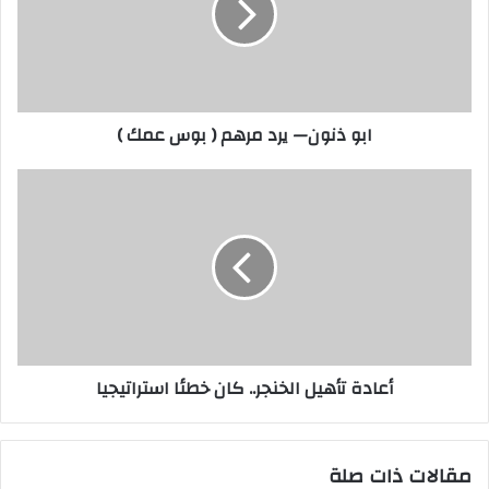
مرهم
(
بوس
عمك
)
ابو ذنون— يرد مرهم ( بوس عمك )
أعادة
تأهيل
الخنجر..
كان
خطئا
استراتيجيا
أعادة تأهيل الخنجر.. كان خطئا استراتيجيا
مقالات ذات صلة