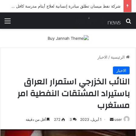
شرطة ميسان تلقي القبض على مطلقي العيارات النارية أثناء تشييع جنائزي في العمارة
بحث عن
الق
الرئيسية
/
الاخبار
الاخبار
النائب الخزرجي استمرار العراق
باستيراد المشتقات النفطية امر
مستغرب
أرسل
user
1 أبريل، 2023
3
272
أقل من دقيقة
بريدا
إلكترونيا