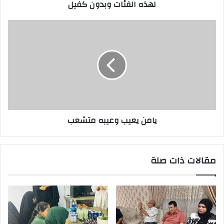
لهذه الفئات وبدون كفيل
الفئات
وبدون
كفيل
يامن
يعيب
وعيبه
متشعب
يامن يعيب وعيبه متشعب
مقالات ذات صلة