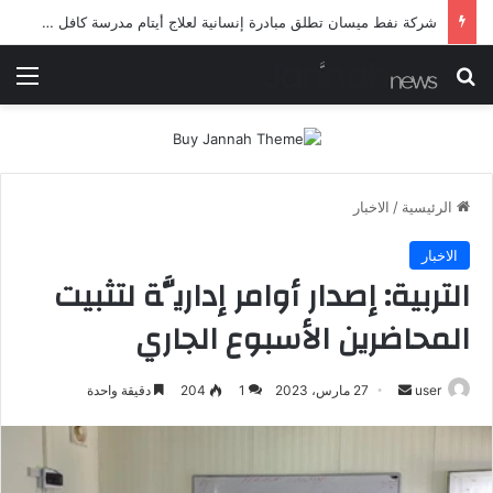
شرطة ميسان تلقي القبض على مطلقي العيارات النارية أثناء تشييع جنائزي في العمارة
بحث عن
الق
الرئيسية
/
الاخبار
الاخبار
التربية: إصدار أوامر إداريَّة لتثبيت
المحاضرين الأسبوع الجاري
أرسل
user
27 مارس، 2023
1
204
دقيقة واحدة
بريدا
إلكترونيا