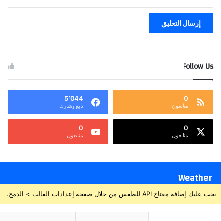
Follow Us
5٬044
0
متابعون
تابع وشارك
0
0
متابعون
متابعون
Weather
يجب عليك إضافة مفتاح API للطقس من خلال صفحة إعدادات القالب > الدمج.