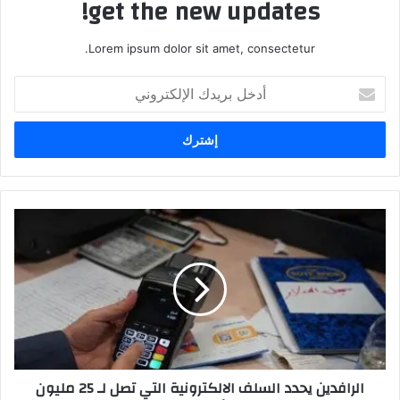
get the new updates!
Lorem ipsum dolor sit amet, consectetur.
أدخل
بريدك
الإلكتروني
الرافدين
يحدد
السلف
الالكترونية
التي
تصل
لـ
25
مليون
الرافدين يحدد السلف الالكترونية التي تصل لـ 25 مليون
لهذه