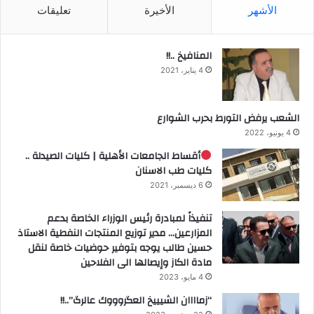
الأشهر
الأخيرة
تعليقات
المنافيخ ..!!
4 يناير، 2021
الشعب يرفض التورط بحرب الشوارع
4 يونيو، 2022
أقساط الجامعات الأهلية | كليات الصيدلة ..
كليات طب الاسنان
6 ديسمبر، 2021
تنفيذاً لمبادرة رئيس الوزراء الخاصة بدعم
المزارعين… مدير توزيع المنتجات النفطية الاستاذ
حسين طالب يوجه بتوفير حوضيات خاصة لنقل
مادة الكاز وإيصالها الى الفلاحين
4 مايو، 2023
“زماااان الشيييخ العگروووك عالرگ”..!!