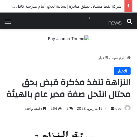
شرطة ميسان تلقي القبض على مطلقي العيارات النارية أثناء تشييع جنائزي في العمارة
بحث عن
الق
الرئيسية
/
الاخبار
الاخبار
النزاهة تنفذ مذكرة قبض بحق
محتال انتحل صفة مدير عام بالهيئة
أرسل
user
15 مارس، 2023
2
264
دقيقة واحدة
بريدا
إلكترونيا