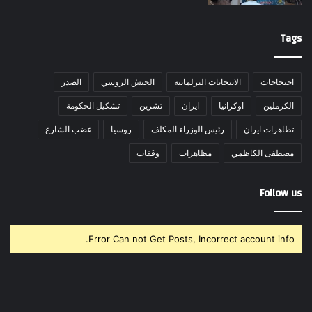
Tags
احتجاجات
الانتخابات البرلمانية
الجيش الروسي
الصدر
الكرملين
اوكرانيا
ايران
تشرين
تشكيل الحكومة
تظاهرات ايران
رئيس الوزراء المكلف
روسيا
غضب الشارع
مصطفى الكاظمي
مظاهرات
وقفات
Follow us
Error Can not Get Posts, Incorrect account info.