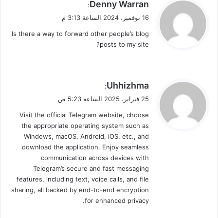
ي
Denny Warran
:
ق
16 نوفمبر، 2024 الساعة 3:13 م
و
Is there a way to forward other people’s blog
ل
posts to my site?
ي
Uhhizhma
:
ق
25 فبراير، 2025 الساعة 5:23 ص
و
Visit the official Telegram website, choose
ل
the appropriate operating system such as
Windows, macOS, Android, iOS, etc., and
download the application. Enjoy seamless
communication across devices with
Telegram’s secure and fast messaging
features, including text, voice calls, and file
sharing, all backed by end-to-end encryption
for enhanced privacy.