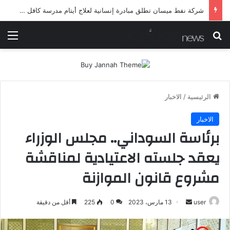
شرطة ميسان تلقي القبض على مطلقي العيارات النارية أثناء تشييع جنائزي في العمارة
بحث عن
الق
الرئيسية
/
الاخبار
الاخبار
برئاسة السوداني.. مجلس الوزراء
يعقد جلسته الاعتيادية لمناقشة
مشروع قانون الموازنة
أرسل
user
13 مارس، 2023
0
225
أقل من دقيقة
بريدا
إلكترونيا