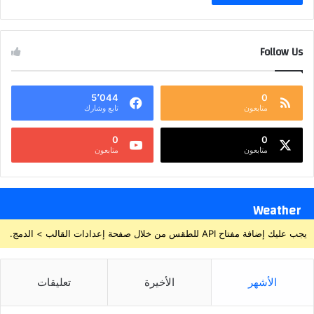
Follow Us
5٬044
0
متابعون
تابع وشارك
0
0
متابعون
متابعون
Weather
يجب عليك إضافة مفتاح API للطقس من خلال صفحة إعدادات القالب > الدمج.
الأشهر
الأخيرة
تعليقات