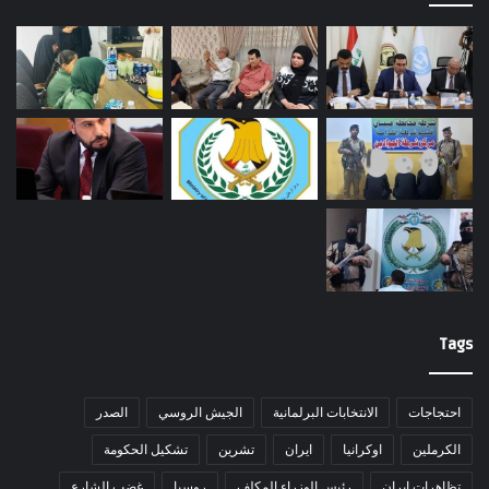
Tags
احتجاجات
الانتخابات البرلمانية
الجيش الروسي
الصدر
الكرملين
اوكرانيا
ايران
تشرين
تشكيل الحكومة
تظاهرات ايران
رئيس الوزراء المكلف
روسيا
غضب الشارع