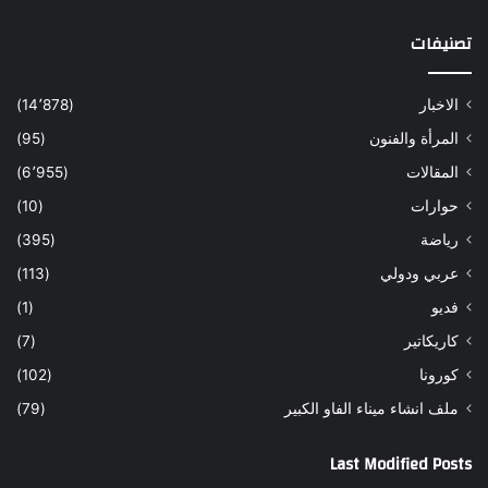
تصنيفات
الاخبار
(14٬878)
المرأة والفنون
(95)
المقالات
(6٬955)
حوارات
(10)
رياضة
(395)
عربي ودولي
(113)
فديو
(1)
كاريكاتير
(7)
كورونا
(102)
ملف انشاء ميناء الفاو الكبير
(79)
Last Modified Posts