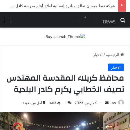
شرطة ميسان تلقي القبض على مطلقي العيارات النارية أثناء تشييع جنائزي في العمارة
بحث عن
الق
الرئيسية
/
الاخبار
الاخبار
محافظ كربلاء المقدسة المهندس
نصيف الخطابي يكرم كادر البلدية
أرسل
user
9 مارس، 2023
1
463
أقل من دقيقة
بريدا
إلكترونيا