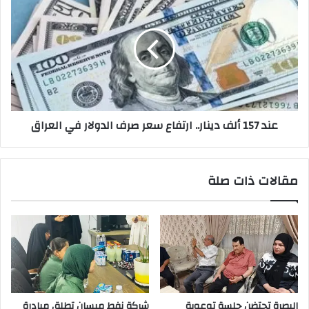
157
ألف
دينار..
ارتفاع
سعر
صرف
الدولار
في
عند 157 ألف دينار.. ارتفاع سعر صرف الدولار في العراق
العراق
مقالات ذات صلة
البصرة تحتضن جلسة توعوية
شركة نفط ميسان تطلق مبادرة