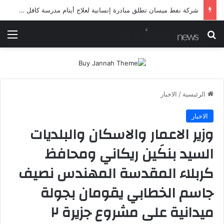
شرطة ميسان تلقي القبض على مطلقي العيارات النارية أثناء تشييع جنائزي في العمارة
بحث عن
الق
الرئيسية
/
الاخبار
الاخبار
وزير الاعمار والاسكان والبلديات
السيد بنكَين ريكاني ومحافظ
كربلاء المقدسة المهندس نصيف
جاسم الخطابي يقومان بجولة
ميدانية على مشروع جزيرة ٢