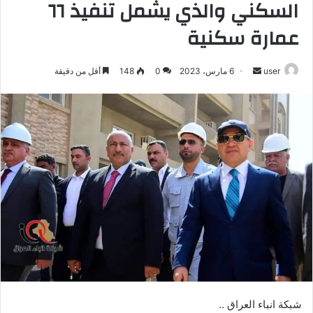
السكني والذي يشمل تنفيذ ٦٦
عمارة سكنية
أرسل
user
6 مارس، 2023
0
148
أقل من دقيقة
بريدا
إلكترونيا
شبكة انباء العراق ..