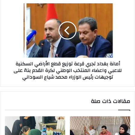
بيوم
أمانة
طبيب
بغداد
الأسنان
تجري
.
قرعة
توزيع
قطع
الأراضي
السكنية
للاعبي
أمانة بغداد تجري قرعة توزيع قطع الأراضي السكنية
واعضاء
للاعبي واعضاء المنتخب الوطني لكرة القدم بناءً على
المنتخب
توجيهات رئيس الوزراء محمد شياع السوداني
الوطني
لكرة
القدم
بناءً
مقالات ذات صلة
على
توجيهات
رئيس
الوزراء
محمد
شياع