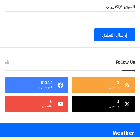
الموقع الإلكتروني
Follow Us
5٬044
0
متابعون
تابع وشارك
0
0
متابعون
متابعون
Weather