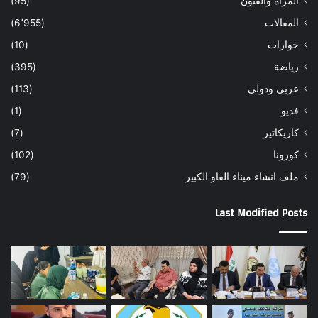
المرأة والفنون
(95)
المقالات
(6٬955)
حوارات
(10)
رياضة
(395)
عربي ودولي
(113)
فديو
(1)
كاريكاتير
(7)
كورونا
(102)
ملف انشاء ميناء الفاو الكبير
(79)
Last Modified Posts