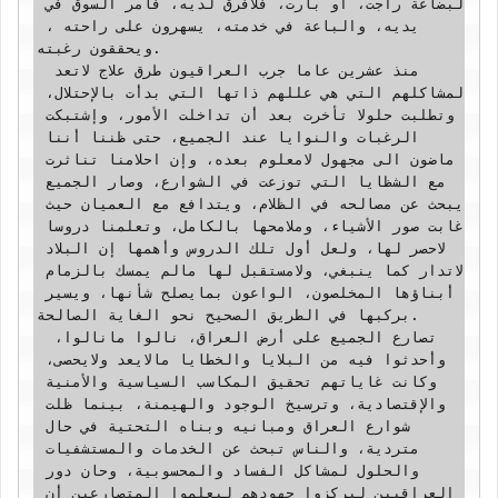
لبضاعة راجت، أو بارت، فلافرق لديه، فأمر السوق في 
يديه، والباعة في خدمته، يسهرون على راحته ، 
ويحققون رغبته.

 ‏منذ عشرين عاما جرب العراقيون طرق علاج لاتعد 
لمشاكلهم التي هي عللهم ذاتها التي بدأت بالإحتلال، 
وتطلبت حلولا تأخرت بعد أن تداخلت الأمور، وإشتبكت 
الرغبات والنوايا عند الجميع، حتى ظننا أننا 
ماضون الى مجهول لامعلوم بعده، وإن احلامنا تناثرت 
مع الشظايا التي توزعت في الشوارع، وصار الجميع 
يبحث عن مصالحه في الظلام، ويتدافع مع العميان حيث 
غابت صور الأشياء، وملامحها بالكامل، وتعلمنا دروسا 
لاحصر لها، ولعل أول تلك الدروس وأهمها إن البلاد 
لاتدار كما ينبغي، ولامستقبل لها مالم يمسك بالزمام 
أبناؤها المخلصون، الواعون بمايصلح شأنها، ويسير 
بركبها في الطريق الصحيح نحو الغاية الصالحة.

 ‏تصارع الجميع على أرض العراق، نالوا مانالوا، 
وأحدثوا فيه من البلايا والخطايا مالايعد ولايحصى، 
وكانت غاياتهم تحقيق المكاسب السياسية والأمنية 
والإقتصادية، وترسيخ الوجود والهيمنة، بينما ظلت 
شوارع العراق ومبانيه وبناه التحتية في حال 
متردية، والناس تبحث عن الخدمات والمستشفيات 
والحلول لمشاكل الفساد والمحسوبية، وحان دور 
العراقيين ليركزوا جهودهم ليعلموا المتصارعين أن 