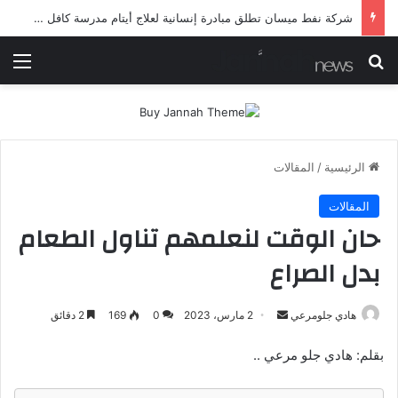
شرطة ميسان تلقي القبض على مطلقي العيارات النارية أثناء تشييع جنائزي في العمارة
بحث عن
الق
الرئيسية
/
المقالات
المقالات
حان الوقت لنعلمهم تناول الطعام
بدل الصراع
أرسل
هادي جلومرعي
2 مارس، 2023
0
169
2 دقائق
بريدا
بقلم: هادي جلو مرعي ..
إلكترونيا