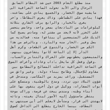
 منذ مطلع العام 2003 حين شد النظام السابق 
الرحال والى الأبد تحولت الساحة العراقية الى 
مايشبه سوق الخضار، والجميع ينادي على بضاعته، 
فهذا ينادي على الطماطم، وذاك يعرض البطاطا، وٱخر 
يغري بالخيار، والرابع يرغب الشاري بثلاثة 
كيلوغرامات من الباذنجان بسعر واحد، وخامس يتحسر 
على الجزر لأنه لايجد من مشتر له، وسادس يصيح كما 
الديك على المتبضعين أن يبتاعوا منه، فمالديه من 
بصل وفير ،الحار منه والبارد.، وبالرغم من هذا 
الكم من الخضار، والتنوع في الطعام، وكرم أهل 
الدار إلا إن الباعة كانوا يتشاجرون بينهم، 
والمتبضعون يحظونهم على العراك والتنابز والسباب، 
وقول وفعل كل مايخل بٱداب وعادات وأعراف السوق.

 ‏في الساحة العراقية تداخلت المصالح والمطامع بين 
مقاوم للإحتلال، وطامح ببناء دولة،  وغير واثق من 
المستقبل، وراغب بمزيد من المكاسب، ومتدخل في 
شؤون البلاد دون تردد، ومدع بالوطنية، ومتسكع على 
أبواب السفارات، ووكيل عن دول أخرى يتقوى بها على 
أبناء وطنه، ومندس يبحث عن فرصة، وراكب موجة 
ينتظر ماستؤول إليه الأمور لينال بغيته، وتائه 
لايهتدي الى قرار، ومتأمل لايعلم الى أين سينتهي به 
المطاف، بينما الخارج يتطلع الى الداخل كسوق 