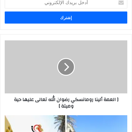
بريدك
الإلكتروني
[
العمة
ألينا
رومانسكي
رضوان
الله
تعالى
عليها
حية
[ العمة ألينا رومانسكي رضوان الله تعالى عليها حية
وميتة
وميتة ]
]
بغداد
تشهد
حملة