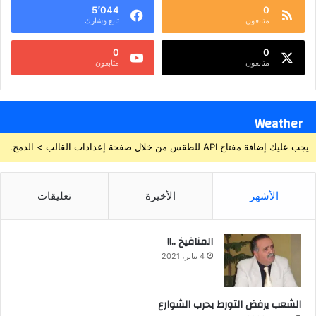
5٬044
0
متابعون
تابع وشارك
0
0
متابعون
متابعون
Weather
يجب عليك إضافة مفتاح API للطقس من خلال صفحة إعدادات القالب > الدمج.
الأشهر
الأخيرة
تعليقات
المنافيخ ..!!
4 يناير، 2021
الشعب يرفض التورط بحرب الشوارع