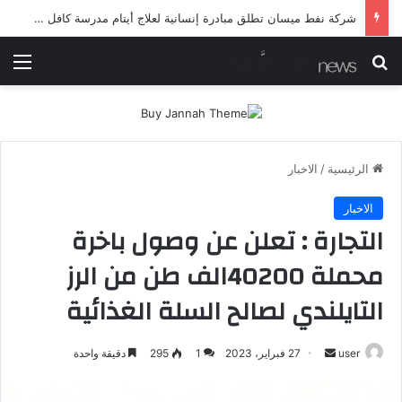
شرطة ميسان تلقي القبض على مطلقي العيارات النارية أثناء تشييع جنائزي في العمارة
بحث عن
الق
الرئيسية
/
الاخبار
الاخبار
التجارة : تعلن عن وصول باخرة
محملة 40200الف طن من الرز
التايلندي لصالح السلة الغذائية
أرسل
user
27 فبراير، 2023
1
295
دقيقة واحدة
بريدا
إلكترونيا