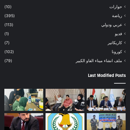
حوارات
(10)
رياضة
(395)
عربي ودولي
(113)
فديو
(1)
كاريكاتير
(7)
كورونا
(102)
ملف انشاء ميناء الفاو الكبير
(79)
Last Modified Posts