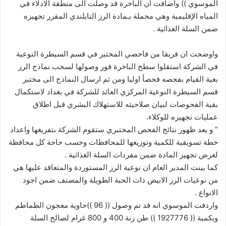
الموسوي )) واضافت ان الباخرة قد وصلت الى منطقة الادلاء في
المياه الإقليمية وهي محملة بـمادة الرز التايلندي المقرر تجهيزه
ضمن السلة الغذائية .
واوضحت ان فريقا من فاحصي المختبر في قسم السيطرة النوعية
في الشركة استقلوا سطح الباخرة فور وصولها لسحب نماذج الرز
بغية القيام بفحصه فحصأ اوليا ومن ثم ارسال النماذج الى مختبر
قسم السيطرة النوعية المركزي العائد للشركة في بغداد لاستكمال
بقية الفحوصات لبيان صلاحيته للاستهلاك البشري قبل اطلاق
عمليات تجهيزه للوكلاء.
” و بعد ظهور نتائج الفحص المختبري ستقوم الشركة بتفريغها واعداد
خطة تسويقية للكمية وتوزيعها للمحافظات وحسب حاجة كل محافظة
لغرض تجهيز المادة ضمن مفردات السلة الغذائية .
كما بينت المدير العام ان نوعية الرز المستوردة والمتعاقد عليها هي
من نوعيات الرز الابيض ذات الحبة الطويلة والمصنف ضمن اجود
الانواع .
واردفت الموسوي انه قد تم وصول (( 96 ))حاوية معجون الطماطم
وبكمية (( 1927776 )) طن زنة 400 و 800 غرام لصالح السلة