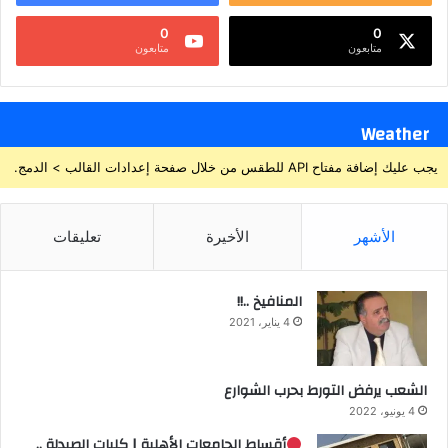
0
0
متابعون
متابعون
Weather
يجب عليك إضافة مفتاح API للطقس من خلال صفحة إعدادات القالب > الدمج.
الأشهر
الأخيرة
تعليقات
المنافيخ ..!!
4 يناير، 2021
الشعب يرفض التورط بحرب الشوارع
4 يونيو، 2022
أقساط الجامعات الأهلية | كليات الصيدلة ..