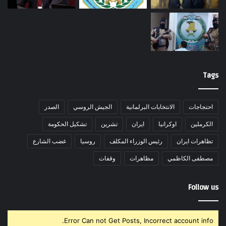
Tags
احتجاجات
الانتخابات البرلمانية
الجيش الروسي
الصدر
الكرملين
اوكرانيا
ايران
تشرين
تشكيل الحكومة
تظاهرات ايران
رئيس الوزراء المكلف
روسيا
غضب الشارع
مصطفى الكاظمي
مظاهرات
وقفات
Follow us
Error Can not Get Posts, Incorrect account info.