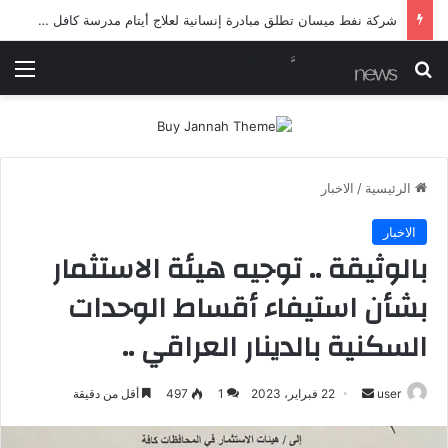
شرطة ميسان تلقي القبض على مطلقي العيارات النارية أثناء تشييع جنائزي في العمارة
بحث عن
الق
الرئيسية
/
الاخبار
الاخبار
بالوثيقة .. توجيه هيئة الاستثمار
بشأن استيفاء أقساط الوحدات
السكنية بالدينار العراقي ..
أرسل
user
22 فبراير، 2023
1
497
أقل من دقيقة
بريدا
إلكترونيا