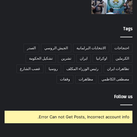
Tags
احتجاجات
الانتخابات البرلمانية
الجيش الروسي
الصدر
الكرملين
اوكرانيا
ايران
تشرين
تشكيل الحكومة
تظاهرات ايران
رئيس الوزراء المكلف
روسيا
غضب الشارع
مصطفى الكاظمي
مظاهرات
وقفات
Follow us
Error Can not Get Posts, Incorrect account info.