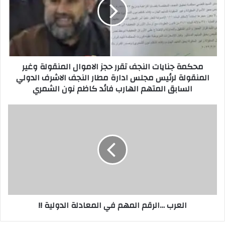
تقرر
حجز
الاموال
المنقولة
وغير
المنقولة
محكمة جنايات النجف تقرر حجز الاموال المنقولة وغير
لرئيس
المنقولة لرئيس مجلس ادارة مطار النجف الاشرف الدولي
مجلس
السابق المتهم الهارب فائد كاظم نون الشمري
ادارة
مطار
النجف
العرب
الاشرف
…
الدولي
الرقم
السابق
المهم
المتهم
في
الهارب
المعادلة
فائد
الدولية
كاظم
!!
نون
العرب …الرقم المهم في المعادلة الدولية !!
الشمري