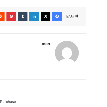
فيسبوك
‫X
لينكدإن
بينتي
شاركها
user
 Purchase