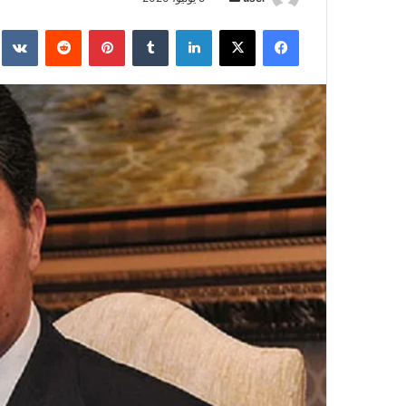
بريدا
فيسبوك
‫X
لينكدإن
بينتيريست
إلكترونيا