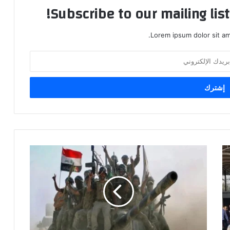
Subscribe to our mailing lis
Lorem ipsum dolor sit am
"النجباء":
بقاء
القوات
الأمريكية
إهانة
للجيش
العراقي