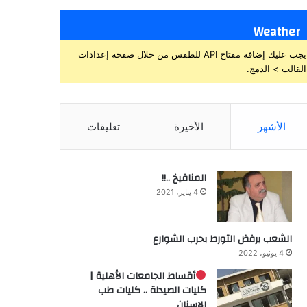
Weather
يجب عليك إضافة مفتاح API للطقس من خلال صفحة إعدادات
القالب > الدمج.
الأشهر
الأخيرة
تعليقات
المنافيخ ..!!
4 يناير، 2021
الشعب يرفض التورط بحرب الشوارع
4 يونيو، 2022
أقساط الجامعات الأهلية |
كليات الصيدلة .. كليات طب
الاسنان