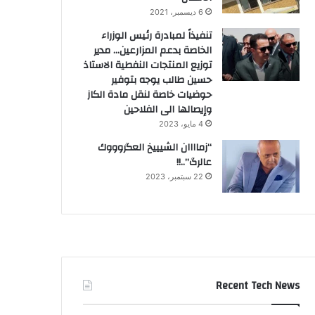
6 ديسمبر، 2021
تنفيذاً لمبادرة رئيس الوزراء
الخاصة بدعم المزارعين… مدير
توزيع المنتجات النفطية الاستاذ
حسين طالب يوجه بتوفير
حوضيات خاصة لنقل مادة الكاز
وإيصالها الى الفلاحين
4 مايو، 2023
“زماااان الشيييخ العگروووك
عالرگ”..!!
22 سبتمبر، 2023
Recent Tech News