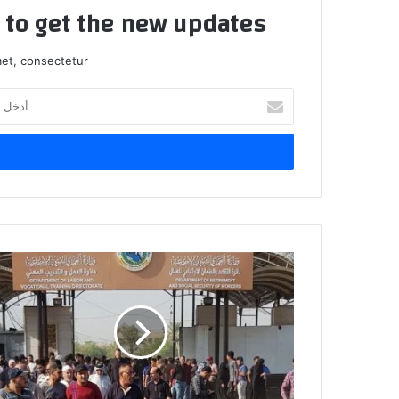
t to get the new updates!
et, consectetur.
أدخل
بريدك
الإلكتروني
الركابي
يكشف
عن
اتفاق
’واعد’
مع
الصين:
فرص