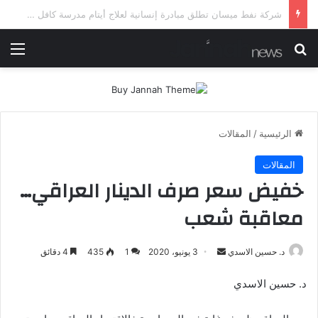
شرطة ميسان تلقي القبض على مطلقي العيارات النارية أثناء تشييع جنائزي في العمارة
بحث عن
الق
الرئيسية
/
المقالات
المقالات
خفيض سعر صرف الدينار العراقي…
معاقبة شعب
أرسل
د. حسين الاسدي
3 يونيو، 2020
1
435
4 دقائق
بريدا
د. حسين الاسدي
إلكترونيا