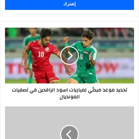
تحديد
موعد
مبدئي
لمباريات
اسود
الرافدين
في
تصفيات
المونديال
تحديد موعد مبدئي لمباريات اسود الرافدين في تصفيات
المونديال
تخفيض
سعر
صرف
الدينار
العراقي…