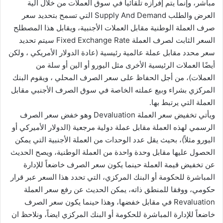
مباشر، وإنما يتم إفرازه تلقائياً في سوق العملات من خلال آلية
العرض والطلب Supply And Demand التي تسمح بتحديد سعر
صرف العملة الوطنية مقابل العملات الأجنبية، ويقابل هذا المصطلح
السعر الثابت لصرف العملة Fixed Exchange Rate سيتم تحديد
سعر محدد مقابل عملة عالمية رئيسية (عادة الدولار الأمريكي ، ولكن
أيضًا العملات الرئيسية الأخرى مثل اليورو أو الين أو سلة من
العملات)، من أجل الحفاظ على سعر الصرف المحلي ، ويقوم البنك
المركزي بشراء وبيع عملته الخاصة في سوق الصرف الأجنبي مقابل
العملة التي يرتبط بها.
ويأتي تخفيض سعر العملة Devaluation وهو خفض سعر الصرف
الرسمي لهذه العملة مقابل عملة دولية مرجعية (الدولار الأميركي أو
اليورو مثلاً)، بحيث يقل عدد الوحدات من العملة الأجنبية التي يمكن
الحصول عليها مقابل وحدة واحدة من العملة الوطنية، ويصح الحديث
عن تخفيض قيمة العملة حينما يكون سعر الصرف خاضعاً للإدارة
المباشرة للحكومة أو البنك المركزي، التي تحدد هذا السعر عبر قرار
حكومي، ووفقا للمنطق ذاته، يمكن الحديث عن رفع سعر العملة
Revaluation في مقابل خفضها، وهذا حينما يكون سعر الصرف
خاضعاً للإدارة المباشرة للحكومة أو البنك المركزي ايضاً، ونلاحظ ان