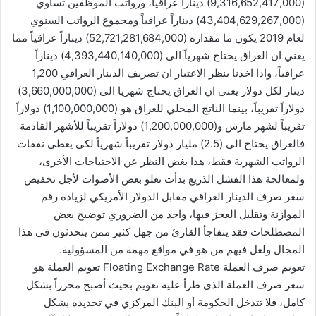
(9,316,652,417,000) ديناراً عراقياً، ورواتب الموظفين تساوي
(43,404,629,267,000) ديناراً عراقياً ومجموع الرواتب السنوي
لعام 2019 يكون ما مقداره (52,721,281,684,000) ديناراً عراقياً مما
يعني ان العراق يحتاج شهرياً الى (4,393,440,140,000) ديناراً
عراقياً، واذا اخذنا بنظر الاعتبار ان تصريف الدينار العراقي 1,200
دينار لكل دولار يعني ان العراق يحتاج شهريا الى (3,660,000,000)
دولاراً تقريباً، بينما الناتج المحلي للعراق هو (1,100,000,000) دولاراً
تقريباً لشهر مارس و(1,200,000,000) دولاراً تقريباً للأشهر القادمة
فالعراق يحتاج الى (2.5) مليار دولار تقريباً شهرياً لكي يغطي نفقات
الرواتب الشهرية فقط، هذا بغض النظر عن الاحتياجات الأخرى،
ولمعالجة هذا الفشل الذريع بدأت تعلو بعض الأصوات لأجل تخفيض
سعر صرف الدينار العراقي مقابل الدولار الأمريكي لزيادة رقم
الموازنة وتقليل العجز فيها، واجد من الضروري توضيح بعض
المصطلحات فقد يتفاجأ القارئ من جهل كثير ممن يتحدثون في هذا
المجال ولعل فيهم من هو في مواقع مهمة من المسؤولية.
تعويم صرف العملة Floating Exchange Rate تعويم العملة هو
سعر صرف العملة الذي طرأ عليه تعويم بحيث أصبح محرراً بشكل
كامل، فلا تتدخل الحكومة أو البنك المركزي في تحديده بشكل