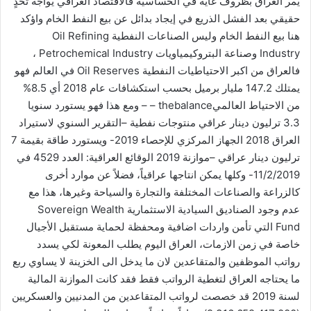
يمر العراق بظروف غاية في الحساسية فالاقتصاد العراقي يواجه تحدٍ
حقيقي بعد الفشل الذريع في إيجاد بدائل عن بيع النفط الخام واؤكد
هنا بيع النفط الخام وليس الصناعات النفطية Oil Refining
Industry وصناعة البتروكيمياويات Petrochemical Industry ،
فالعراق من اكبر الاحتياطيات النفطية Oil Reserves في العالم فهو
يمتلك 147.2 مليار برميل بحسب استكشافات عام 2018 أي 8.5%
من الاحتياط العالميthebalance – – ومع هذا فهو يستورد سنويا
3.3 ترليون دينار عراقي منتوجات نفطية –التقرير السنوي لاستيراد
العراق 2018 الجهاز المركزي للإحصاء 2019- ويستورد طاقة بقيمة 7
ترليون دينار عراقي –موازنة 2019 الوقائع العراقية: العدد 4529 في
11/2/2019- وكلها يمكن انتاجها عراقياً، فضلاً عن موارد أخرى
كالزراعة والصناعات المختلفة والتجارة والسياحة وغيرها، هذا مع
عدم وجود الصناديق السيادية الاستثمارية Sovereign Wealth
Fund التي تأمن واردات اضافية ومحفظة لحماية مستقبل الأجيال
خاصة في زمن الازمات، العراق اليوم يطلب المعونة لكي يسدد
رواتب الموظفين والمتقاعدين لان ما يدخل الى الخزينة لا يساوي ربع
ما يحتاجه العراق لتغطية الرواتب فقط فقد كانت الموازنة المالية
لسنة 2019 قد خصصت لرواتب المتقاعدين من المدنيين والعسكريين