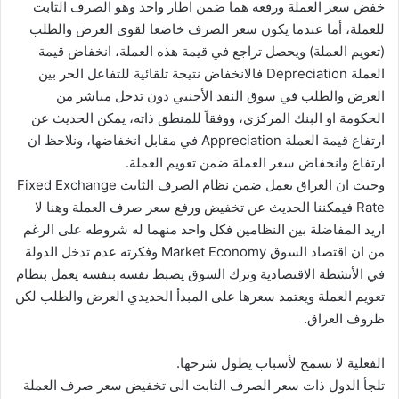
خفض سعر العملة ورفعه هما ضمن اطار واحد وهو الصرف الثابت
للعملة، أما عندما يكون سعر الصرف خاضعا لقوى العرض والطلب
(تعويم العملة) ويحصل تراجع في قيمة هذه العملة، انخفاض قيمة
العملة Depreciation فالانخفاض نتيجة تلقائية للتفاعل الحر بين
العرض والطلب في سوق النقد الأجنبي دون تدخل مباشر من
الحكومة او البنك المركزي، ووفقاً للمنطق ذاته، يمكن الحديث عن
ارتفاع قيمة العملة Appreciation في مقابل انخفاضها، ونلاحظ ان
ارتفاع وانخفاض سعر العملة ضمن تعويم العملة.
وحيث ان العراق يعمل ضمن نظام الصرف الثابت Fixed Exchange
Rate فيمكننا الحديث عن تخفيض ورفع سعر صرف العملة وهنا لا
اريد المفاضلة بين النظامين فكل واحد منهما له شروطه على الرغم
من ان اقتصاد السوق Market Economy وفكرته عدم تدخل الدولة
في الأنشطة الاقتصادية وترك السوق يضبط نفسه بنفسه يعمل بنظام
تعويم العملة ويعتمد سعرها على المبدأ الحديدي العرض والطلب لكن
ظروف العراق.
الفعلية لا تسمح لأسباب يطول شرحها.
تلجأ الدول ذات سعر الصرف الثابت الى تخفيض سعر صرف العملة