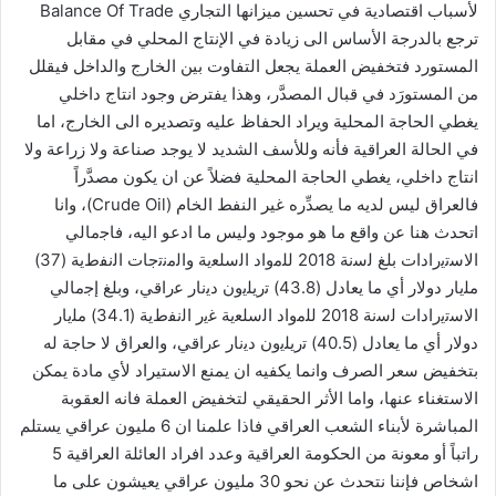
لأسباب اقتصادية في تحسين ميزانها التجاري Balance Of Trade
ترجع بالدرجة الأساس الى زيادة في الإنتاج المحلي في مقابل
المستورد فتخفيض العملة يجعل التفاوت بين الخارج والداخل فيقلل
من المستورَد في قبال المصدَّر، وهذا يفترض وجود انتاج داخلي
يغطي الحاجة المحلية ويراد الحفاظ عليه وتصديره الى الخارج، اما
في الحالة العراقية فأنه وللأسف الشديد لا يوجد صناعة ولا زراعة ولا
انتاج داخلي، يغطي الحاجة المحلية فضلاً عن ان يكون مصدَّراً
فالعراق ليس لديه ما يصدِّره غير النفط الخام (Crude Oil)، وانا
اتحدث هنا عن واقع ما هو موجود وليس ما ادعو اليه، فاﺟﻣﺎﻟﻲ
اﻻﺳﺗﯾرادات بلغ ﻟﺳﻧﺔ 2018 ﻟﻠﻣواد اﻟﺳﻠﻌﯾﺔ واﻟﻣﻧﺗﺟﺎت اﻟﻧﻔطﯾﺔ (37)
ﻣﻠﯾﺎر دوﻻر أي ﻣﺎ ﯾﻌﺎدل (43.8) ﺗرﯾﻠﯾون دﯾﻧﺎر ﻋراﻗﻲ، وبلغ إﺟﻣﺎﻟﻲ
اﻻﺳﺗﯾرادات ﻟﺳﻧﺔ 2018 ﻟﻠﻣواد اﻟﺳﻠﻌﯾﺔ ﻏﯾر اﻟﻧﻔطﯾﺔ (34.1) ﻣﻠﯾﺎر
دوﻻر أي ﻣﺎ ﯾﻌﺎدل (40.5) ﺗرﯾﻠﯾون دﯾﻧﺎر ﻋراﻗﻲ، والعراق لا حاجة له
بتخفيض سعر الصرف وانما يكفيه ان يمنع الاستيراد لأي مادة يمكن
الاستغناء عنها، واما الأثر الحقيقي لتخفيض العملة فانه العقوبة
المباشرة لأبناء الشعب العراقي فاذا علمنا ان 6 مليون عراقي يستلم
راتباً أو معونة من الحكومة العراقية وعدد افراد العائلة العراقية 5
اشخاص فإننا نتحدث عن نحو 30 مليون عراقي يعيشون على ما