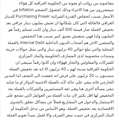
يتقاضونه من رواتب او معونة من الحكومة العراقية كل هؤلاء
سيتضررون من هذا الاجراء وذلك لحصول التضخم Inflation في
الأسعار بسبب انخفاض القدرة الشرائية Purchasing Power للدينار
العراقي فالعائلة التي كان بإمكانها ان تعيش بمليون دينار عراقي بعد
تخفيض العملة صار قيمته 500 ألف دينار وان كانت تستلم رقماً هو
المليون ولذا فهي ستعيش بضيق كبير بسبب هذا التخفيض،
والمتضرر الاخر هم أصحاب الديون الداخلية Internal Debt بالعملة
المحلية والتي تبلغ حوالي 40 ترليون دينار والتي تمثل حوالات خزينة
وسندات مخصومة لدى المصارف الحكومية والبنك المركزي
للشركات والمقاولين والتجار فهؤلاء وان كانوا رقماً سيبقى ان
الحكومة العراقية مدينة لهم بـ 40 ترليون الا انه بعد تخفيض العملة
سيدينون ب 20 ترليون على فرض انه خفضت الى النصف اما المدين
الخارجي فانه يبقى على حاله لأنه بالعملة الاجنبية الدولار او ما شابه.
تبقى مسألة أخرى هنا وهي ثقة المستثمرين والشركات بالعملة بعد
التخفيض لها اقل بكثير لان ثبات العملة من العوامل التي تشجع على
الاستثمار والدخول في المشاريع فضلاً عن مشاكل تتعلق بالجدوى
الاقتصادية بعد تخفيض العملة، وهو الأساس من تدخل الحكومة أو
البنك المركزي في تثبيت سعر الصرف والا لعمل بمبدأ تعويم العملة