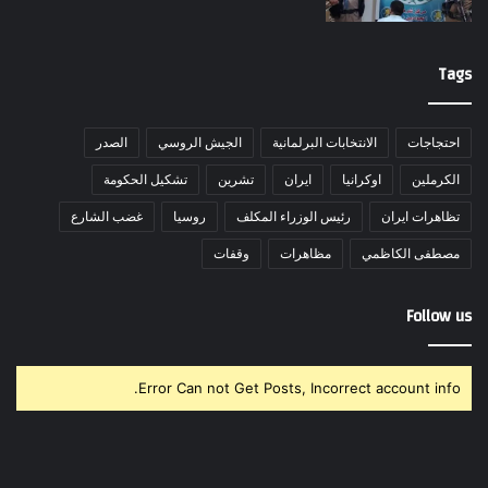
Tags
احتجاجات
الانتخابات البرلمانية
الجيش الروسي
الصدر
الكرملين
اوكرانيا
ايران
تشرين
تشكيل الحكومة
تظاهرات ايران
رئيس الوزراء المكلف
روسيا
غضب الشارع
مصطفى الكاظمي
مظاهرات
وقفات
Follow us
Error Can not Get Posts, Incorrect account info.