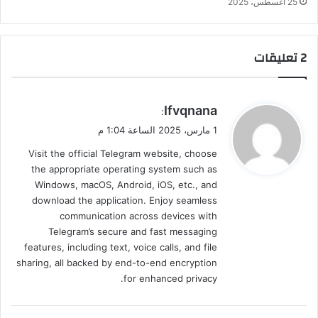
25 أغسطس، 2025
‫2 تعليقات
ي
Ifvqnana
:
ق
1 مارس، 2025 الساعة 1:04 م
و
Visit the official Telegram website, choose
ل
the appropriate operating system such as
Windows, macOS, Android, iOS, etc., and
download the application. Enjoy seamless
communication across devices with
Telegram’s secure and fast messaging
features, including text, voice calls, and file
sharing, all backed by end-to-end encryption
for enhanced privacy.