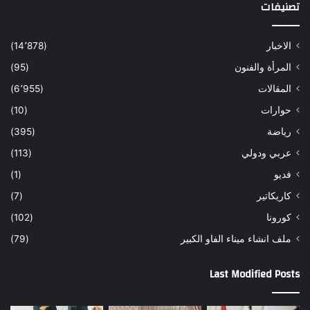
تصنيفات
الاخبار
(14٬878)
المرأة والفنون
(95)
المقالات
(6٬955)
حوارات
(10)
رياضة
(395)
عربي ودولي
(113)
فديو
(1)
كاريكاتير
(7)
كورونا
(102)
ملف انشاء ميناء الفاو الكبير
(79)
Last Modified Posts