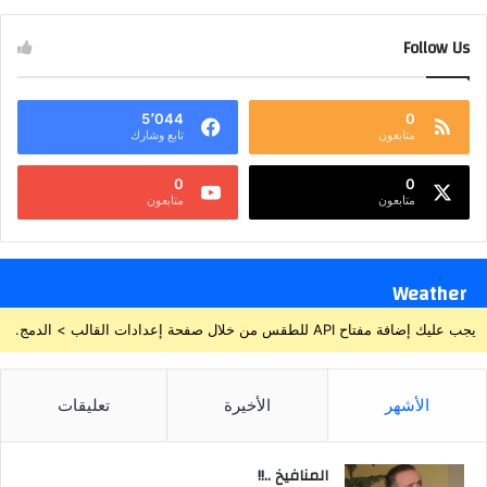
Follow Us
5٬044
0
متابعون
تابع وشارك
0
0
متابعون
متابعون
Weather
يجب عليك إضافة مفتاح API للطقس من خلال صفحة إعدادات القالب > الدمج.
الأشهر
الأخيرة
تعليقات
المنافيخ ..!!