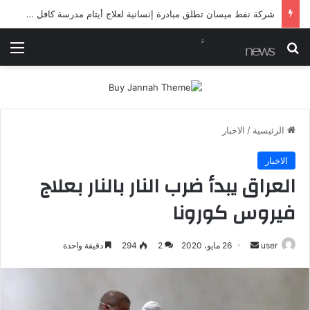
شرطة ميسان تلقي القبض على مطلقي العيارات النارية أثناء تشييع جنائزي في العمارة
بحث عن
الق
الرئيسية
/
الاخبار
الاخبار
العراق يبدأ ضرب النار بالنار بعلاج
فيروس كورونا
أرسل
user
26 مايو، 2020
2
294
دقيقة واحدة
بريدا
إلكترونيا