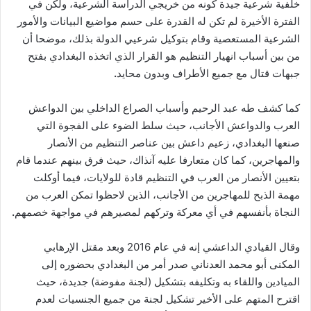
خلفية شرعية جيدة كونه من خريجي الدراسة الشرعية، ولكن في
الفترة الأخيرة لم تكن له القدرة على حسم مواضيع البيانات والأمور
الشرعية المستعصية وقام بتوكيل شرعيي الدولة بذلك، موضحا أن
من بين أسباب انهيار التنظيم هو القرار الذي اتخذه البغدادي بفتح
جبهات قتال مع جميع الأطراف وبدون محايد
.
كما كشف طه عبد الرحيم وأسباب الصراع الداخلي بين الدواعش
العرب والدواعش الأجانب، حيث سلط الضوء على الفجوة التي
صنعها البغدادي، زعيم داعش بين عناصر التنظيم من الأنصار
والمهاجرين، كما كان متعارفا عليه آنذاك، حيث فرق بينهم عندما قام
بتعيين الأنصار من العرب في التنظيم قادة للولايات، فيما أوكلت
مهمة الذبح للمهاجرين من الأجانب، الذين لاحظوا تمكن العرب من
النجاة بأنفسهم في أي معركة وتركهم لمصيرهم في مواجهة خصمهم
.
وقال القيادي الداعشي إنه في عام 2016 وبعد مقتل الإرهابي
المكنى أبو محمد العدناني صدر أمر من البغدادي بحضوره إلى
الميادين واللقاء به وتكليفه بتشكيل (لجنة مفوضة) جديدة، حيث
اقترح المتهم على الأخير تشكيل لجنة من جميع الجنسيات لعدم