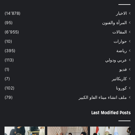
الاخبار
(14٬878)
المرأة والفنون
(95)
المقالات
(6٬955)
حوارات
(10)
رياضة
(395)
عربي ودولي
(113)
فديو
(1)
كاريكاتير
(7)
كورونا
(102)
ملف انشاء ميناء الفاو الكبير
(79)
Last Modified Posts