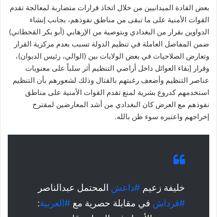
بعض القادة الميدانيين من خلال اتخاذ قرارات متضاربة لمعالجة تقدم
القوات الأمنية على ما تبقى من مناطق نفوذهم، بجانب إنشاء
الدواوين بقرار من البغدادي وبتوصية من الإرهابي (أبو بكر القحطاني)
ضمن المفاصل العاملة في تنظيم الدولة تسبب بعدم مركزية القرار
وتعارض الصلاحيات في بعض الولايات بين (الوالي، رئيس الديوان)،
وقرار إبقاء العوائل داخل أراضي التنظيم أثر سلباً على معنويات
عناصر التنظيم وأضعف رغبتهم بالقتال وذلك لشعورهم بأن التنظيم
استخدمهم كدروع بشرية لمنع تقدم القوات الأمنية على مناطق
نفوذهم مع العرض كان البغدادي من أشد المعارضين لمقترح
إخراجهم واعتبره سوء ظن بالله.
خليفة زعيم
#داعش
المحتمل عبدالناصر
#قرداش
في مقابلة حصرية مع
#العربية
: