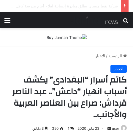
شرطة ميسان تلقي القبض على مطلقي العيارات النارية أثناء تشييع جنائزي في العمارة
بحث عن
الق
الرئيسية
/
الاخبار
الاخبار
كاتم أسرار “البغدادى” يكشف
أسباب انهيار “داعش”.. عبد الناصر
قرداش: صراع بين العناصر العربية
والأجانب..
أرسل
user
23 مايو، 2020
1
350
3 دقائق