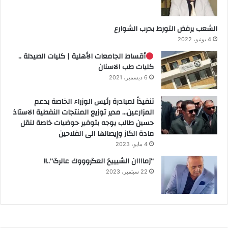
الشعب يرفض التورط بحرب الشوارع
4 يونيو، 2022
أقساط الجامعات الأهلية | كليات الصيدلة ..
كليات طب الاسنان
6 ديسمبر، 2021
تنفيذاً لمبادرة رئيس الوزراء الخاصة بدعم
المزارعين… مدير توزيع المنتجات النفطية الاستاذ
حسين طالب يوجه بتوفير حوضيات خاصة لنقل
مادة الكاز وإيصالها الى الفلاحين
4 مايو، 2023
“زماااان الشيييخ العگروووك عالرگ”..!!
22 سبتمبر، 2023