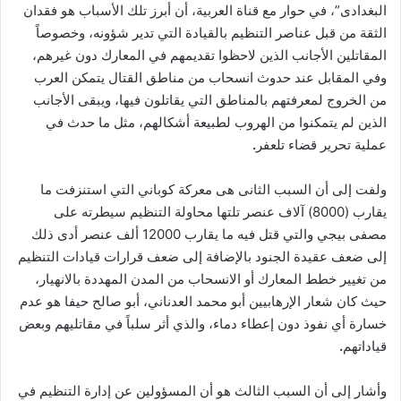
البغدادى”، في حوار مع قناة العربية، أن أبرز تلك الأسباب هو فقدان
الثقة من قبل عناصر التنظيم بالقيادة التي تدير شؤونه، وخصوصاً
المقاتلين الأجانب الذين لاحظوا تقديمهم في المعارك دون غيرهم،
وفي المقابل عند حدوث انسحاب من مناطق القتال يتمكن العرب
من الخروج لمعرفتهم بالمناطق التي يقاتلون فيها، ويبقى الأجانب
الذين لم يتمكنوا من الهروب لطبيعة أشكالهم، مثل ما حدث في
عملية تحرير قضاء تلعفر
.
ولفت إلى أن السبب الثانى هى معركة كوباني التي استنزفت ما
يقارب (8000) آلاف عنصر تلتها محاولة التنظيم سيطرته على
مصفى بيجي والتي قتل فيه ما يقارب 12000 ألف عنصر أدى ذلك
إلى ضعف عقيدة الجنود بالإضافة إلى ضعف قرارات قيادات التنظيم
من تغيير خطط المعارك أو الانسحاب من المدن المهددة بالانهيار،
حيث كان شعار الإرهابيين أبو محمد العدناني، أبو صالح حيفا هو عدم
خسارة أي نفوذ دون إعطاء دماء، والذي أثر سلباً في مقاتليهم وبعض
قياداتهم
.
وأشار إلى أن السبب الثالث هو أن المسؤولين عن إدارة التنظيم في