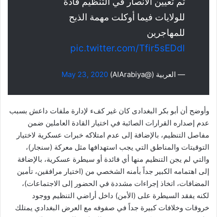
تم تعيين الأنصار في التنظيم قادة
للولايات فيما أوكلت مهمة الذبح
للمهاجرين
pic.twitter.com/Tfir5sEDdl
— العربية (@AlArabiya)
May 23, 2020
وأوضح أن أبو بكر البغدادى كان غير كفء لإدارة ملفات داعش بسبب
عدم إصداره القرارات الصائبة في اختيار القادة العاملين ضمن
مفاصل التنظيم، بالإضافة إلى عدم امتلاكه خبرات عسكرية لاختيار
التوقيتات والمناطق التي يجب استهدافها مثل معركة (سنجار)،
والتي لم يجن التنظيم منها أي فائدة أو سيطرة عسكرية، بالإضافة
إلى اهتمامه الكبير جداً بأمنه الشخصي من (اختيار مرافقين، تأمين
المضافات، اتخاذ إجراءات مشددة في الحضور إلى الاجتماعات)،
لكنه يفقد السيطرة على (الأمن) داخل أراضي التنظيم ووجود
خروقات وخلافات كبيرة جداً في صفوفه مع العرض البغدادي يمتلك