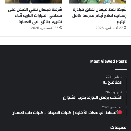
شركة نفط ميسان تطلق مبادرة
شرطة ميسان تلقي القبض على
إنسانية لعلاج أيتام مدرسة كافل
مطلقي العيارات النارية أثناء
اليتيم
تشييع جنائزي في العمارة
27 أغسطس، 2025
25 أغسطس، 2025
Most Viewed Posts
4 يناير، 2021
المنافيخ ..!!
4 يونيو، 2022
الشعب يرفض التورط بحرب الشوارع
6 ديسمبر، 2021
أقساط الجامعات الأهلية | كليات الصيدلة .. كليات طب الاسنان
تصنيفات