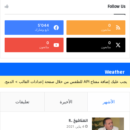
Follow Us
5٬044
0
متابعون
تابع وشارك
0
0
متابعون
متابعون
Weather
يجب عليك إضافة مفتاح API للطقس من خلال صفحة إعدادات القالب > الدمج.
الأشهر
الأخيرة
تعليقات
المنافيخ ..!!
4 يناير، 2021