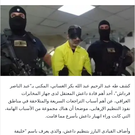
بريدا
إلكترونيا
كشف طه عبد الرحيم عبد الله بكر الغساني، المكنى بـ”عبد الناصر
قرداش”، أحد أهم قادة داعش المعتقل لدى جهاز المخابرات
العراقي، عن أهم أسباب التراجعات السريعة والمتلاحقة في مناطق
نفوذ التنظيم الإرهابى، موضحا أن هناك مجموعة من الأسباب الهامة،
التي كانت وراء انهيار داعش بأسرع مما قامت.
وأضاف القيادى البارز بتنظيم داعش، والذى يعرف باسم “خليفة