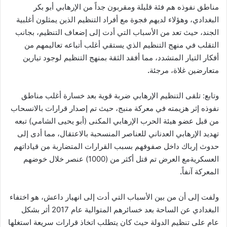
مناطق نفوذه هم فئة قليلة ومقربون جداً من الإرهابي أبو بكر
البغدادي، وهؤلاء لديهم فجوة مع أفراد التنظيم الذين يمثلون أغلبية
الجند، حيث تعد من الأسباب التي أدت إلى إضعاف التنظيم، بجانب
التقلب في منهج التنظيم الذي يستقي أغلب أتباعه تعاليمهم من
أفكار التيار المتشدد، مما أفقد الثقة بمنهج التنظيم لوجود تيارين
متعارضين غلاة، مرجئة
.
وتابع: تلقى التنظيم الإرهابي ضربة قوية بعد خسارة أغلب مناطق
نفوذه إثر هزيمته في معركة منبج، حيث تم إصدار قرارات بالانسحاب
من قبل عضو هيئة الحرب الإرهابي المكنى (أبو يحيى الشامي) تبعه
تهديد الإرهابي العدناني للعناصر المنسحبة بالاعتقال، مما أدى إلى
حدوث إرباك داخل صفوفهم بسبب القرارات المتضاربة من قياداتهم
العسكريةمع العرض تم قتل أكثر من (1000) عنصر خلال خوضهم
المعركة آنفاً
.
ولفت إلى أن من بين الأسباب التي أدت إلى انهيار داعش، هو اختفاء
البغدادي عن الساحة بعد خسائرهم المتوالية عام 2017 أثر بشكل
عام على تنظيم الدولة حيث كان يتطلب اتخاذ قرارات سريعة استغلها